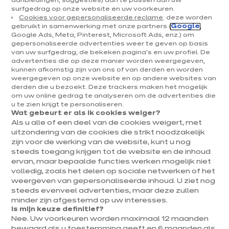
aanbiedingen, suggesties) aan te passen aan uw
surfgedrag op onze website en uw voorkeuren.
Cookies voor gepersonaliseerde reclame
: deze worden
gebruikt in samenwerking met onze partners (
Google
,
Google Ads, Meta, Pinterest, Microsoft Ads, enz.) om
gepersonaliseerde advertenties weer te geven op basis
van uw surfgedrag, de bekeken pagina's en uw profiel. De
advertenties die op deze manier worden weergegeven,
kunnen afkomstig zijn van ons of van derden en worden
weergegeven op onze website en op andere websites van
IXINA OOSTENDE
derden die u bezoekt. Deze trackers maken het mogelijk
om uw online gedrag te analyseren om de advertenties die
Velvet zand
u te zien krijgt te personaliseren.
Wat gebeurt er als ik cookies weiger?
euros
€
9 391
/ BTWi
Als u alle of een deel van de cookies weigert, met
euros
€
18 781
Meer
uitzondering van de cookies die strikt noodzakelijk
weten
Prijs van het gepresenteerde model, exclusief levering en plaatsing
zijn voor de werking van de website, kunt u nog
steeds toegang krijgen tot de website en de inhoud
ervan, maar bepaalde functies werken mogelijk niet
volledig, zoals het delen op sociale netwerken of het
weergeven van gepersonaliseerde inhoud. U ziet nog
steeds evenveel advertenties, maar deze zullen
minder zijn afgestemd op uw interesses.
Is mijn keuze definitief?
Nee. Uw voorkeuren worden maximaal 12 maanden
bewaard als u toestemming geeft en 6 maanden als