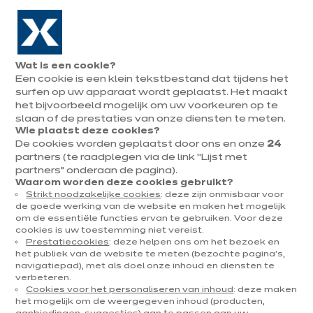
Naar de navigatie gaan
Naar de hoofdinhoud gaan
In augustus : tot ¼ van je keuken cadeau!
Onze
Afsp
Menu
Wat is een cookie?
openen
winkels
mak
Een cookie is een klein tekstbestand dat tijdens het
Afspraak
maken
surfen op uw apparaat wordt geplaatst. Het maakt
Onze toonzaalkeukens
het bijvoorbeeld mogelijk om uw voorkeuren op te
slaan of de prestaties van onze diensten te meten.
Wie plaatst deze cookies?
Sorteer op
Filteren
De cookies worden geplaatst door ons en onze
24
partners (te raadplegen via de link “Lijst met
partners” onderaan de pagina).
75 resultaten
Waarom worden deze cookies gebruikt?
Strikt noodzakelijke cookies
: deze zijn onmisbaar voor
de goede werking van de website en maken het mogelijk
om de essentiële functies ervan te gebruiken. Voor deze
cookies is uw toestemming niet vereist.
Prestatiecookies
: deze helpen ons om het bezoek en
het publiek van de website te meten (bezochte pagina's,
navigatiepad), met als doel onze inhoud en diensten te
verbeteren.
Cookies voor het personaliseren van inhoud
: deze maken
het mogelijk om de weergegeven inhoud (producten,