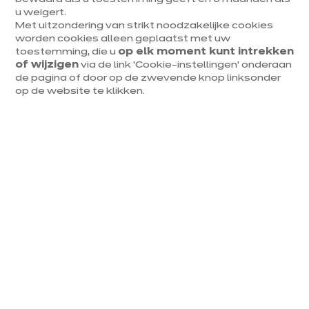
u weigert.
orige
Vol
Met uitzondering van strikt noodzakelijke cookies
worden cookies alleen geplaatst met uw
toestemming, die u
op elk moment kunt intrekken
of wijzigen
via de link ‘Cookie-instellingen’ onderaan
de pagina of door op de zwevende knop linksonder
op de website te klikken.
IXINA DENDERMONDE
Delia Cottage
euros
€
16 300
/ BTWi
euros
€
26 000
Meer
weten
Prijs van het gepresenteerde model, exclusief levering en plaatsing