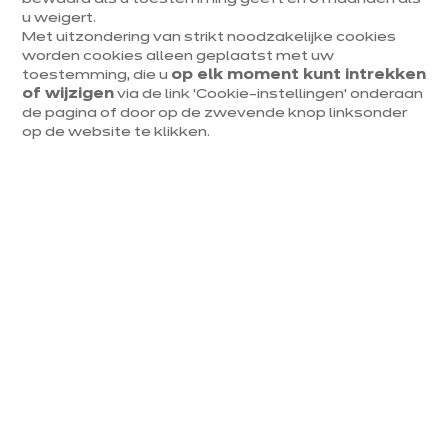
Woensdag
09:30
-
18:00
u weigert.
ieper@ixina.co
Met uitzondering van strikt noodzakelijke cookies
m
Donderdag
09:30
-
18:00
worden cookies alleen geplaatst met uw
toestemming, die u
op elk moment kunt intrekken
Vrijdag
09:30
-
18:00
of wijzigen
via de link ‘Cookie-instellingen’ onderaan
de pagina of door op de zwevende knop linksonder
Zaterdag
09:30
-
17:30
op de website te klikken.
Zondag
Gesloten
v
e
r
l
e
n
g
d
t
e
.
m
3
1
a
u
g
u
s
t
u
.
s​
Tot 1/4
van je
keulen​