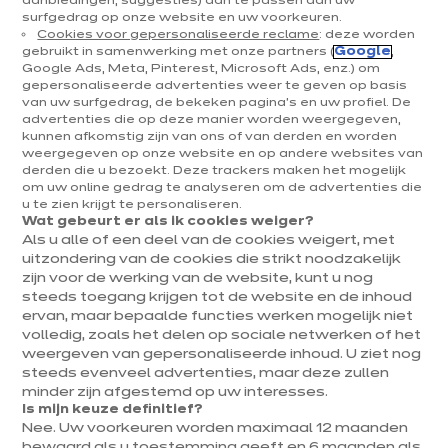
aanbiedingen, suggesties) aan te passen aan uw
surfgedrag op onze website en uw voorkeuren.
Cookies voor gepersonaliseerde reclame
: deze worden
gebruikt in samenwerking met onze partners (
Google
,
Google Ads, Meta, Pinterest, Microsoft Ads, enz.) om
gepersonaliseerde advertenties weer te geven op basis
van uw surfgedrag, de bekeken pagina's en uw profiel. De
advertenties die op deze manier worden weergegeven,
ixina keukenwinkel Ieper
kunnen afkomstig zijn van ons of van derden en worden
weergegeven op onze website en op andere websites van
Franchise, onafhankelijk bedrijf
derden die u bezoekt. Deze trackers maken het mogelijk
om uw online gedrag te analyseren om de advertenties die
u te zien krijgt te personaliseren.
Momenteel gesloten tot 09:30
Wat gebeurt er als ik cookies weiger?
Als u alle of een deel van de cookies weigert, met
Maak een afspraak
uitzondering van de cookies die strikt noodzakelijk
zijn voor de werking van de website, kunt u nog
steeds toegang krijgen tot de website en de inhoud
ervan, maar bepaalde functies werken mogelijk niet
volledig, zoals het delen op sociale netwerken of het
Contact
Onze openingstijden
weergeven van gepersonaliseerde inhoud. U ziet nog
steeds evenveel advertenties, maar deze zullen
Veurnseweg 20A
Maandag
Gesloten
minder zijn afgestemd op uw interesses.
8900 Ieper
Is mijn keuze definitief?
Dinsdag
09:30
-
18:00
Nee. Uw voorkeuren worden maximaal 12 maanden
Toon nummer
bewaard als u toestemming geeft en 6 maanden als