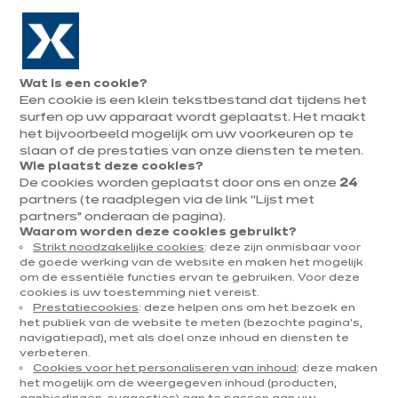
Naar de navigatie gaan
Naar de hoofdinhoud gaan
In augustus : tot ¼ van je keuken cadeau!
Onze
Afsp
Menu
Wat is een cookie?
openen
winkels
mak
Een cookie is een klein tekstbestand dat tijdens het
Afspraak
maken
surfen op uw apparaat wordt geplaatst. Het maakt
het bijvoorbeeld mogelijk om uw voorkeuren op te
slaan of de prestaties van onze diensten te meten.
Wie plaatst deze cookies?
De cookies worden geplaatst door ons en onze
24
partners (te raadplegen via de link “Lijst met
partners” onderaan de pagina).
Waarom worden deze cookies gebruikt?
Strikt noodzakelijke cookies
: deze zijn onmisbaar voor
de goede werking van de website en maken het mogelijk
om de essentiële functies ervan te gebruiken. Voor deze
cookies is uw toestemming niet vereist.
Prestatiecookies
: deze helpen ons om het bezoek en
het publiek van de website te meten (bezochte pagina's,
navigatiepad), met als doel onze inhoud en diensten te
verbeteren.
Cookies voor het personaliseren van inhoud
: deze maken
het mogelijk om de weergegeven inhoud (producten,