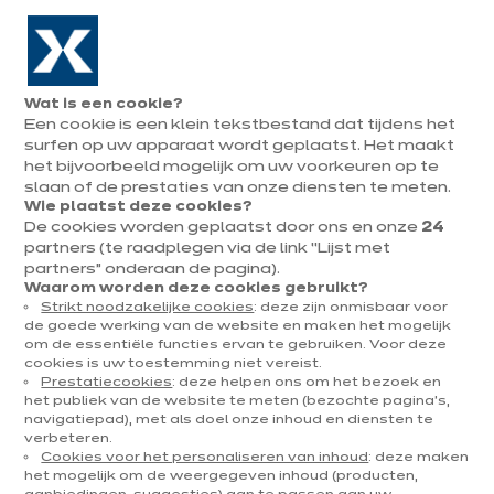
Naar de navigatie gaan
Naar de hoofdinhoud gaan
In augustus : tot ¼ van je keuken cadeau!
Onze
Afsp
Menu
Wat is een cookie?
openen
winkels
mak
Een cookie is een klein tekstbestand dat tijdens het
Afspraak
maken
surfen op uw apparaat wordt geplaatst. Het maakt
U
het bijvoorbeeld mogelijk om uw voorkeuren op te
Home
Onze keukens
Per categorie
Onze toonzaalkeukens
[Translate to N
bevindt
slaan of de prestaties van onze diensten te meten.
Wie plaatst deze cookies?
zich
De cookies worden geplaatst door ons en onze
24
hier:
partners (te raadplegen via de link “Lijst met
partners” onderaan de pagina).
Waarom worden deze cookies gebruikt?
Strikt noodzakelijke cookies
: deze zijn onmisbaar voor
Contact
de goede werking van de website en maken het mogelijk
om de essentiële functies ervan te gebruiken. Voor deze
cookies is uw toestemming niet vereist.
Brochure downloaden
Prestatiecookies
: deze helpen ons om het bezoek en
het publiek van de website te meten (bezochte pagina's,
navigatiepad), met als doel onze inhoud en diensten te
Afspraak maken
verbeteren.
Cookies voor het personaliseren van inhoud
: deze maken
het mogelijk om de weergegeven inhoud (producten,