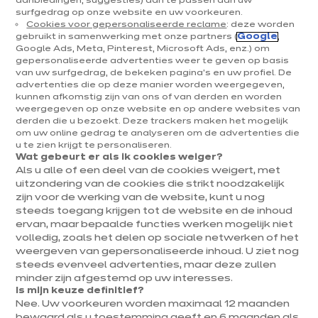
aanbiedingen, suggesties) aan te passen aan uw
surfgedrag op onze website en uw voorkeuren.
Keukens & inrichting
Cookies voor gepersonaliseerde reclame
: deze worden
gebruikt in samenwerking met onze partners (
Google
,
Onze keukens
Google Ads, Meta, Pinterest, Microsoft Ads, enz.) om
gepersonaliseerde advertenties weer te geven op basis
Keukeninspiratie
van uw surfgedrag, de bekeken pagina's en uw profiel. De
Interieurs
advertenties die op deze manier worden weergegeven,
kunnen afkomstig zijn van ons of van derden en worden
weergegeven op onze website en op andere websites van
Jouw project
derden die u bezoekt. Deze trackers maken het mogelijk
om uw online gedrag te analyseren om de advertenties die
u te zien krijgt te personaliseren.
Over ixina
Wat gebeurt er als ik cookies weiger?
Als u alle of een deel van de cookies weigert, met
uitzondering van de cookies die strikt noodzakelijk
Werken bij ixina
zijn voor de werking van de website, kunt u nog
steeds toegang krijgen tot de website en de inhoud
ervan, maar bepaalde functies werken mogelijk niet
Nieuwsbrief
volledig, zoals het delen op sociale netwerken of het
weergeven van gepersonaliseerde inhoud. U ziet nog
Ontdek al ons nieuws
steeds evenveel advertenties, maar deze zullen
minder zijn afgestemd op uw interesses.
Is mijn keuze definitief?
Nee. Uw voorkeuren worden maximaal 12 maanden
bewaard als u toestemming geeft en 6 maanden als