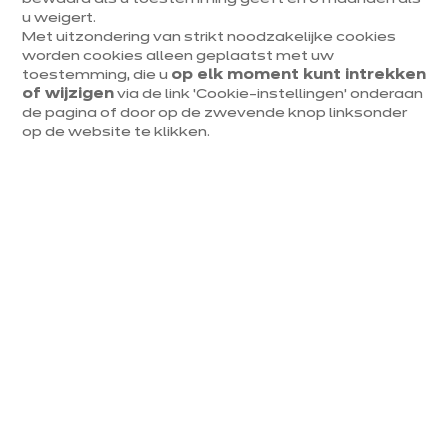
u weigert.
orige
Vol
Met uitzondering van strikt noodzakelijke cookies
worden cookies alleen geplaatst met uw
toestemming, die u
op elk moment kunt intrekken
of wijzigen
via de link ‘Cookie-instellingen’ onderaan
de pagina of door op de zwevende knop linksonder
op de website te klikken.
IXINA DENDERMONDE
Delia Cottage
euros
€
16 300
/ BTWi
euros
€
26 000
Meer
weten
Prijs van het gepresenteerde model, exclusief levering en plaatsing