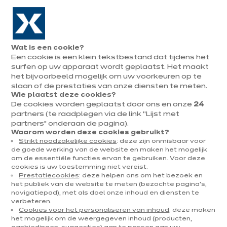
Naar de navigatie gaan
Naar de hoofdinhoud gaan
In augustus : tot ¼ van je keuken cadeau!
Onze
Afsp
Menu
Wat is een cookie?
openen
winkels
mak
Een cookie is een klein tekstbestand dat tijdens het
Afspraak
maken
surfen op uw apparaat wordt geplaatst. Het maakt
Onze toonzaalkeukens
het bijvoorbeeld mogelijk om uw voorkeuren op te
slaan of de prestaties van onze diensten te meten.
Wie plaatst deze cookies?
Sorteer op
Filteren
De cookies worden geplaatst door ons en onze
24
partners (te raadplegen via de link “Lijst met
partners” onderaan de pagina).
75 resultaten
Waarom worden deze cookies gebruikt?
Strikt noodzakelijke cookies
: deze zijn onmisbaar voor
de goede werking van de website en maken het mogelijk
om de essentiële functies ervan te gebruiken. Voor deze
cookies is uw toestemming niet vereist.
Prestatiecookies
: deze helpen ons om het bezoek en
het publiek van de website te meten (bezochte pagina's,
navigatiepad), met als doel onze inhoud en diensten te
verbeteren.
Cookies voor het personaliseren van inhoud
: deze maken
het mogelijk om de weergegeven inhoud (producten,