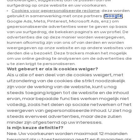
aanbiedingen, suggesties) aan te passen aan uw
surfgedrag op onze website en uw voorkeuren.
Cookies voor gepersonaliseerde reclame
: deze worden
gebruikt in samenwerking met onze partners (
Google
,
Google Ads, Meta, Pinterest, Microsoft Ads, enz.) om
gepersonaliseerde advertenties weer te geven op basis
van uw surfgedrag, de bekeken pagina's en uw profiel. De
advertenties die op deze manier worden weergegeven,
kunnen afkomstig zijn van ons of van derden en worden
weergegeven op onze website en op andere websites van
IXINA OOSTENDE
derden die u bezoekt. Deze trackers maken het mogelijk
om uw online gedrag te analyseren om de advertenties die
Velvet zand
u te zien krijgt te personaliseren.
Wat gebeurt er als ik cookies weiger?
euros
€
9 391
/ BTWi
Als u alle of een deel van de cookies weigert, met
euros
€
18 781
Meer
uitzondering van de cookies die strikt noodzakelijk
weten
Prijs van het gepresenteerde model, exclusief levering en plaatsing
zijn voor de werking van de website, kunt u nog
steeds toegang krijgen tot de website en de inhoud
ervan, maar bepaalde functies werken mogelijk niet
volledig, zoals het delen op sociale netwerken of het
weergeven van gepersonaliseerde inhoud. U ziet nog
steeds evenveel advertenties, maar deze zullen
minder zijn afgestemd op uw interesses.
Is mijn keuze definitief?
Nee. Uw voorkeuren worden maximaal 12 maanden
bewaard als u toestemming geeft en 6 maanden als