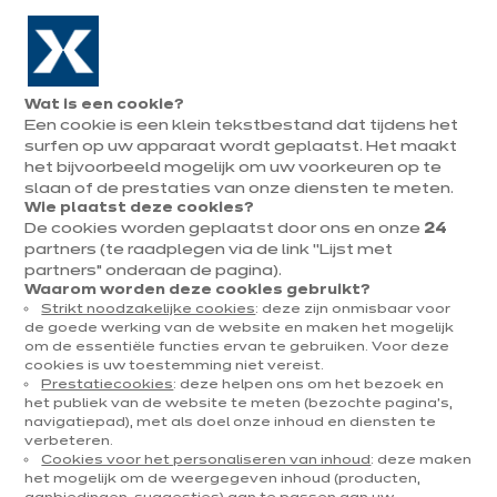
Naar de navigatie gaan
Naar de hoofdinhoud gaan
In augustus : tot ¼ van je keuken cadeau!
Onze
Afsp
Menu
Wat is een cookie?
openen
winkels
mak
Een cookie is een klein tekstbestand dat tijdens het
Afspraak
maken
surfen op uw apparaat wordt geplaatst. Het maakt
ixi’families : Natalie stelt ons
het bijvoorbeeld mogelijk om uw voorkeuren op te
slaan of de prestaties van onze diensten te meten.
haar A+ elektrotoestellen
Wie plaatst deze cookies?
voor!
De cookies worden geplaatst door ons en onze
24
partners (te raadplegen via de link “Lijst met
partners” onderaan de pagina).
Waarom worden deze cookies gebruikt?
Strikt noodzakelijke cookies
: deze zijn onmisbaar voor
de goede werking van de website en maken het mogelijk
om de essentiële functies ervan te gebruiken. Voor deze
cookies is uw toestemming niet vereist.
Prestatiecookies
: deze helpen ons om het bezoek en
het publiek van de website te meten (bezochte pagina's,
navigatiepad), met als doel onze inhoud en diensten te
verbeteren.
Cookies voor het personaliseren van inhoud
: deze maken
het mogelijk om de weergegeven inhoud (producten,