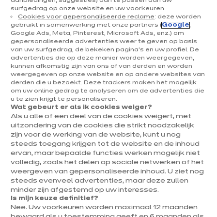
aanbiedingen, suggesties) aan te passen aan uw
surfgedrag op onze website en uw voorkeuren.
Cookies voor gepersonaliseerde reclame
: deze worden
gebruikt in samenwerking met onze partners (
Google
,
Google Ads, Meta, Pinterest, Microsoft Ads, enz.) om
gepersonaliseerde advertenties weer te geven op basis
van uw surfgedrag, de bekeken pagina's en uw profiel. De
advertenties die op deze manier worden weergegeven,
kunnen afkomstig zijn van ons of van derden en worden
U
weergegeven op onze website en op andere websites van
Home
ixi’families : Natalie’s A++ elektrotoestellen
derden die u bezoekt. Deze trackers maken het mogelijk
bevindt
om uw online gedrag te analyseren om de advertenties die
zich
u te zien krijgt te personaliseren.
hier:
Wat gebeurt er als ik cookies weiger?
Als u alle of een deel van de cookies weigert, met
uitzondering van de cookies die strikt noodzakelijk
zijn voor de werking van de website, kunt u nog
Contact
steeds toegang krijgen tot de website en de inhoud
ervan, maar bepaalde functies werken mogelijk niet
volledig, zoals het delen op sociale netwerken of het
Brochure downloaden
weergeven van gepersonaliseerde inhoud. U ziet nog
steeds evenveel advertenties, maar deze zullen
Afspraak maken
minder zijn afgestemd op uw interesses.
Is mijn keuze definitief?
Nee. Uw voorkeuren worden maximaal 12 maanden
bewaard als u toestemming geeft en 6 maanden als