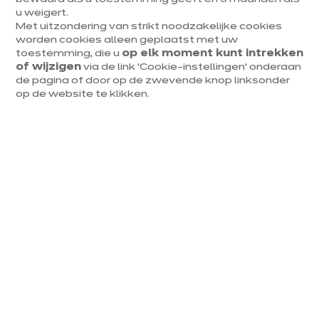
u weigert.
Met uitzondering van strikt noodzakelijke cookies
Keukens & inrichting
worden cookies alleen geplaatst met uw
Onze keukens
toestemming, die u
op elk moment kunt intrekken
of wijzigen
via de link ‘Cookie-instellingen’ onderaan
Keukeninspiratie
de pagina of door op de zwevende knop linksonder
Interieurs
op de website te klikken.
Jouw project
Over ixina
Werken bij ixina
Nieuwsbrief
Ontdek al ons nieuws