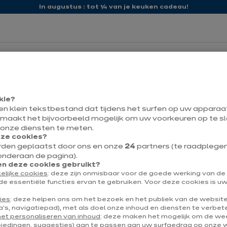
In augustus : tot ¼ van je keuken cadeau!
ixina
Onze promoties
kie?
een klein tekstbestand dat tijdens het surfen op uw appara
 maakt het bijvoorbeeld mogelijk om uw voorkeuren op te sl
 onze diensten te meten.
eze cookies?
rden geplaatst door ons en onze
24
partners (te raadplegen v
Contact
B
onderaan de pagina).
 deze cookies gebruikt?
elijke cookies
: deze zijn onmisbaar voor de goede werking van d
de essentiële functies ervan te gebruiken. Voor deze cookies is 
ies
: deze helpen ons om het bezoek en het publiek van de websit
's, navigatiepad), met als doel onze inhoud en diensten te verbet
ct
Over ixina
het personaliseren van inhoud
: deze maken het mogelijk om de w
biedingen, suggesties) aan te passen aan uw surfgedrag op onze 