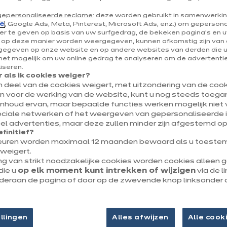
lossing
Alles over ons
ng
Onze engagementen
gepersonaliseerde reclame
: deze worden gebruikt in samenwerki
e
, Google Ads, Meta, Pinterest, Microsoft Ads, enz.) om geperson
agen
Onze winkels
r te geven op basis van uw surfgedrag, de bekeken pagina's en uw
e op deze manier worden weergegeven, kunnen afkomstig zijn van 
egeven op onze website en op andere websites van derden die 
et mogelijk om uw online gedrag te analyseren om de advertenties
liseren.
 als ik cookies weiger?
en deel van de cookies weigert, met uitzondering van de cooki
jn voor de werking van de website, kunt u nog steeds toegan
inhoud ervan, maar bepaalde functies werken mogelijk niet v
ociale netwerken of het weergeven van gepersonaliseerde i
Wettelijke bepalingen
l advertenties, maar deze zullen minder zijn afgestemd op
efinitief?
euren worden maximaal 12 maanden bewaard als u toestem
weigert.
ng van strikt noodzakelijke cookies worden cookies alleen
die u
op elk moment kunt intrekken of wijzigen
via de l
onderaan de pagina of door op de zwevende knop linksonder 
llingen
Alles afwijzen
Alle cook