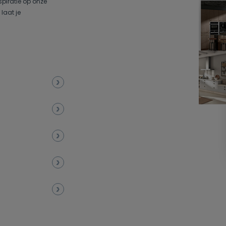
spiratie op onze
laat je