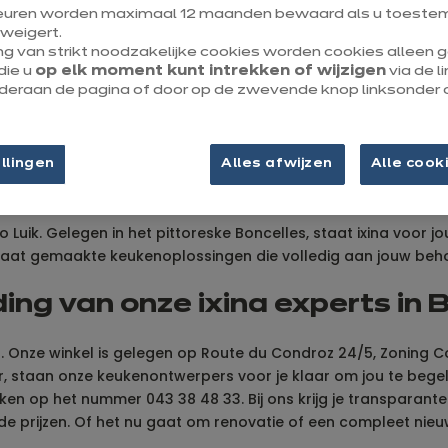
euren worden maximaal 12 maanden bewaard als u toestem
weigert.
Tot 1/4 van je keulen​
ng van strikt noodzakelijke cookies worden cookies alleen
die u
op elk moment kunt intrekken of wijzigen
via de l
cadeau
onderaan de pagina of door op de zwevende knop linksonder 
llingen
Alles afwijzen
Alle cook
gio Luik. Gelegen in het pittoreske Boncelles, staat ixina voor
p maat gemaakte keukenoplossingen die volledig aan jouw beh
ing van onze ixina experts in 
id. Onze winkel is gelegen op Route du Condroz 24/5, Zoning
 uur, staan onze keukenontwerpers voor je klaar om jou te beg
ken op het nummer 043 38 48 33. Bij ons krijg je transparante
e prijzen. Of het nu gaat om renovatie of een compleet nieu