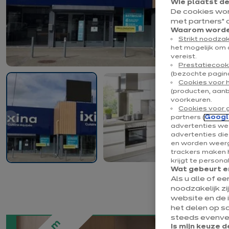
Wie plaatst d
De cookies wo
met partners” 
Waarom worden
Strikt noodzak
het mogelijk om 
vereist.
Prestatiecook
(bezochte pagina
Cookies voor 
(producten, aan
voorkeuren.
Cookies voor 
partners (
Googl
advertenties wee
advertenties di
en worden weerg
trackers maken h
krijgt te persona
Wat gebeurt er
Als u alle of e
noodzakelijk zi
website en de 
het delen op s
steeds evenvee
Is mijn keuze d