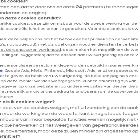
eze cookies?
Route du Condroz 24/5
rden geplaatst door ons en onze
24
partners (te raadplegen v
4100 Boncelles
onderaan de pagina).
 deze cookies gebruikt?
elijke cookies
: deze zijn onmisbaar voor de goede werking van d
Toon nummer
de essentiële functies ervan te gebruiken. Voor deze cookies is 
boncelles@ixina.com
ies
: deze helpen ons om het bezoek en het publiek van de websit
's, navigatiepad), met als doel onze inhoud en diensten te verbet
het personaliseren van inhoud
: deze maken het mogelijk om de w
biedingen, suggesties) aan te passen aan uw surfgedrag op onze 
gepersonaliseerde reclame
: deze worden gebruikt in samenwerki
e
, Google Ads, Meta, Pinterest, Microsoft Ads, enz.) om geperson
r te geven op basis van uw surfgedrag, de bekeken pagina's en uw
e op deze manier worden weergegeven, kunnen afkomstig zijn van 
egeven op onze website en op andere websites van derden die 
et mogelijk om uw online gedrag te analyseren om de advertenties
liseren.
 als ik cookies weiger?
en deel van de cookies weigert, met uitzondering van de cooki
jn voor de werking van de website, kunt u nog steeds toegan
inhoud ervan, maar bepaalde functies werken mogelijk niet v
ociale netwerken of het weergeven van gepersonaliseerde i
l advertenties, maar deze zullen minder zijn afgestemd op
efinitief?