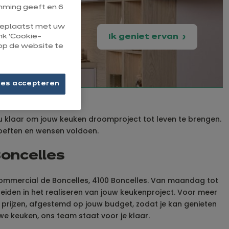
ming geeft en 6
 geplaatst met uw
ink ‘Cookie-
Ik geniet ervan
op de website te
ies accepteren
 jou klaar om jouw keuken droomproject tot leven te brengen.
oeften en wensen voldoen.
Boncelles
 Commercial de Boncelles, 4100 Boncelles. Van maandag tot
eleiden in het realiseren van jouw keukenproject. Voor meer
 prijzen, afgestemd op jouw budget, zodat je kan genieten
we keuken, ons team staat voor je klaar.