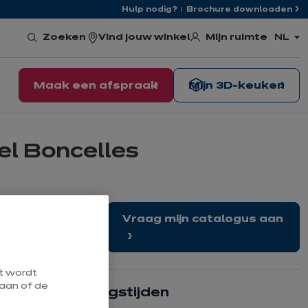
Hulp nodig?
Brochure downloaden
Mijn ruimte
Zoeken
Vind jouw winkel
NL
,
kies
de
taal
Maak een afspraak
Mijn 3D-keuken
el Boncelles
 een afspraak
Vraag mijn catalogus aan
at wordt
aan of de
Onze openingstijden