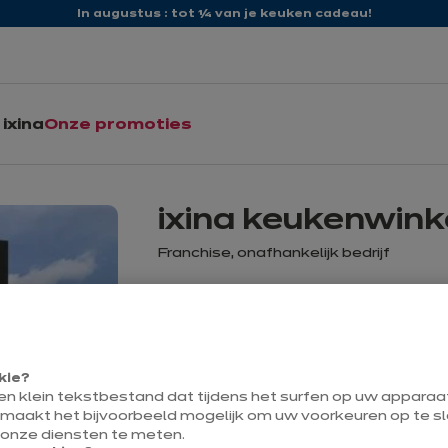
In augustus : tot ¼ van je keuken cadeau!
ixina
Onze promoties
ixina keukenwink
Franchise, onafhankelijk bedrijf
Maak
Momenteel gesloten tot
09:30
kie?
een klein tekstbestand dat tijdens het surfen op uw appara
 maakt het bijvoorbeeld mogelijk om uw voorkeuren op te sl
Contact
 onze diensten te meten.