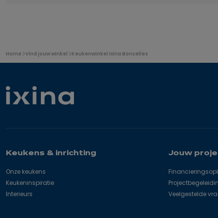
U
Home
Vind jouw winkel
Keukenwinkel ixina Boncelles
bevindt
zich
hier:
Keukens & inrichting
Jouw proje
Onze keukens
Financieringsop
Keukeninspiratie
Projectbegeleidi
Interieurs
Veelgestelde vr