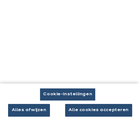
Brochure downloaden
Afspraak maken
Keukens & inrichting
Onze keukens
Keukeninspiratie
Interieurs
Cookie-instellingen
Jouw project
Alles afwijzen
Alle cookies accepteren
Over ixina
Werken bij ixina