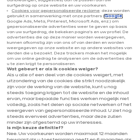
aanbiedingen, suggesties) aan te passen aan uw
Leuvensesteenweg 12
surfgedrag op onze website en uw voorkeuren.
Maandag
Gesloten
3
Cookies voor gepersonaliseerde reclame
: deze worden
3290 Diest
gebruikt in samenwerking met onze partners (
Google
,
Dinsdag
10:00
-
18:00
Google Ads, Meta, Pinterest, Microsoft Ads, enz.) om
gepersonaliseerde advertenties weer te geven op basis
Toon nummer
Woensdag
10:00
-
18:00
van uw surfgedrag, de bekeken pagina's en uw profiel. De
advertenties die op deze manier worden weergegeven,
diest@ixina.co
Donderdag
10:00
-
18:00
kunnen afkomstig zijn van ons of van derden en worden
m
weergegeven op onze website en op andere websites van
derden die u bezoekt. Deze trackers maken het mogelijk
Vrijdag
10:00
-
18:00
om uw online gedrag te analyseren om de advertenties die
u te zien krijgt te personaliseren.
Zaterdag
10:00
-
17:00
Wat gebeurt er als ik cookies weiger?
Als u alle of een deel van de cookies weigert, met
Zondag
Gesloten
uitzondering van de cookies die strikt noodzakelijk
zijn voor de werking van de website, kunt u nog
steeds toegang krijgen tot de website en de inhoud
ervan, maar bepaalde functies werken mogelijk niet
Onze uitzonderlijke
volledig, zoals het delen op sociale netwerken of het
openingsuren
weergeven van gepersonaliseerde inhoud. U ziet nog
steeds evenveel advertenties, maar deze zullen
15 augustus
Uitzonderlijk
minder zijn afgestemd op uw interesses.
2026
gesloten
Is mijn keuze definitief?
Nee. Uw voorkeuren worden maximaal 12 maanden
bewaard als u toestemming geeft en 6 maanden als