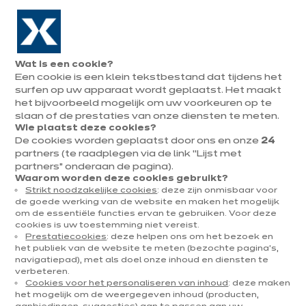
Naar de navigatie gaan
Naar de hoofdinhoud gaan
In augustus : tot ¼ van je keuken cadeau!
Onze
Afsp
Menu
Wat is een cookie?
openen
winkels
mak
Een cookie is een klein tekstbestand dat tijdens het
Afspraak
maken
surfen op uw apparaat wordt geplaatst. Het maakt
het bijvoorbeeld mogelijk om uw voorkeuren op te
ixina keukenwinkel Diest
slaan of de prestaties van onze diensten te meten.
Wie plaatst deze cookies?
Franchise, onafhankelijk bedrijf
De cookies worden geplaatst door ons en onze
24
partners (te raadplegen via de link “Lijst met
Momenteel gesloten tot 10:00
partners” onderaan de pagina).
Waarom worden deze cookies gebruikt?
Strikt noodzakelijke cookies
: deze zijn onmisbaar voor
Maak een afspraak
de goede werking van de website en maken het mogelijk
om de essentiële functies ervan te gebruiken. Voor deze
cookies is uw toestemming niet vereist.
Vraag mijn catalogus aan
Prestatiecookies
: deze helpen ons om het bezoek en
het publiek van de website te meten (bezochte pagina's,
navigatiepad), met als doel onze inhoud en diensten te
verbeteren.
Cookies voor het personaliseren van inhoud
: deze maken
Contact
Onze openingstijden
het mogelijk om de weergegeven inhoud (producten,