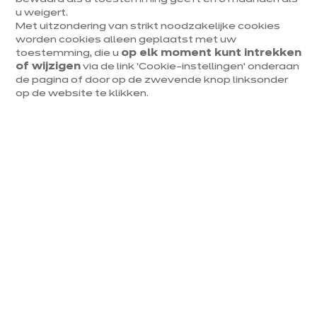
u weigert.
Met uitzondering van strikt noodzakelijke cookies
v
e
r
l
e
n
g
d
t
e
.
m
3
1
a
u
g
u
s
t
u
worden cookies alleen geplaatst met uw
toestemming, die u
op elk moment kunt intrekken
.
s​
of wijzigen
via de link ‘Cookie-instellingen’ onderaan
de pagina of door op de zwevende knop linksonder
Tot 1/4
op de website te klikken.
van je
keulen​
cadeau
Ik geniet ervan