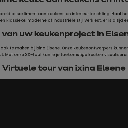
ime keuze aan keukens en inter
ebreid assortiment aan keukens en interieur inrichting. Haal 
 klassieke, moderne of industriële stijl verkiest, er is altijd
e van uw keukenproject in Elsen
k te maken bij ixina Elsene. Onze keukenontwerpers kunnen je
ct. Met onze 3D-tool kan je je toekomstige keuken visualisere
Virtuele tour van ixina Elsene