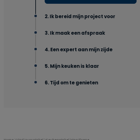
2. Ik bereid mijn project voor
3. Ik maak een afspraak
4. Een expert aan mijn zijde
5. Mijn keuken is klaar
6. Tijd om te genieten
U
Home
Vind jouw winkel
Keukenwinkel ixina Elsene