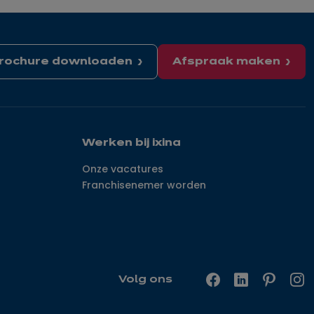
rochure downloaden
Afspraak maken
Werken bij ixina
Onze vacatures
Franchisenemer worden
Volg ons
Facebook
LinkedIn
Pinterest
In
—
—
—
—