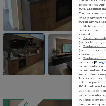
geplaatst. Het
prestaties van
Wie plaatst d
De cookies wo
met partners” 
Waarom worden
Strikt noodzak
het mogelijk om 
vereist.
Prestatiecook
(bezochte pagina
Cookies voor 
(producten, aan
voorkeuren.
Cookies voor 
partners (
Googl
advertenties wee
advertenties di
en worden weerg
trackers maken h
krijgt te persona
Wat gebeurt er
Als u alle of e
noodzakelijk zi
website en de 
het delen op s