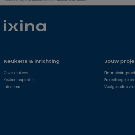
bevindt
zich
hier:
Keukens & inrichting
Jouw proje
Onze keukens
Financieringsop
Keukeninspiratie
Projectbegeleidi
Interieurs
Veelgestelde vr