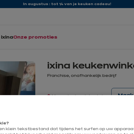
In augustus : tot ¼ van je keuken cadeau!
ixina
Onze promoties
ixina keukenwink
Franchise, onafhankelijk bedrijf
Maak 
Momenteel gesloten tot
10:00
kie?
Contact
een klein tekstbestand dat tijdens het surfen op uw appara