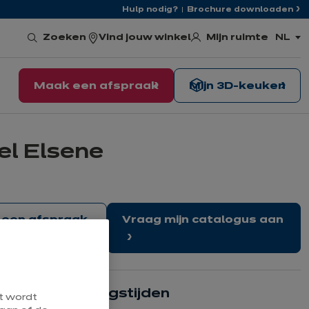
Hulp nodig?
Brochure downloaden
Mijn ruimte
Zoeken
Vind jouw winkel
NL
,
kies
de
taal
Maak een afspraak
Mijn 3D-keuken
el Elsene
een afspraak
Vraag mijn catalogus aan
Onze openingstijden
at wordt