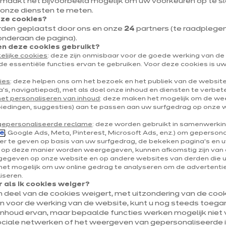
 maakt het bijvoorbeeld mogelijk om uw voorkeuren op te sl
80 rue de Livourne
 onze diensten te meten.
eze cookies?
1000 Elsene
rden geplaatst door ons en onze
24
partners (te raadplegen v
onderaan de pagina).
Toon nummer
 deze cookies gebruikt?
elijke cookies
: deze zijn onmisbaar voor de goede werking van d
ixelles@ixina.com
de essentiële functies ervan te gebruiken. Voor deze cookies is 
ies
: deze helpen ons om het bezoek en het publiek van de websit
's, navigatiepad), met als doel onze inhoud en diensten te verbet
het personaliseren van inhoud
: deze maken het mogelijk om de w
biedingen, suggesties) aan te passen aan uw surfgedrag op onze 
gepersonaliseerde reclame
: deze worden gebruikt in samenwerki
e
, Google Ads, Meta, Pinterest, Microsoft Ads, enz.) om geperson
r te geven op basis van uw surfgedrag, de bekeken pagina's en uw
e op deze manier worden weergegeven, kunnen afkomstig zijn van 
egeven op onze website en op andere websites van derden die 
et mogelijk om uw online gedrag te analyseren om de advertenties
liseren.
 als ik cookies weiger?
en deel van de cookies weigert, met uitzondering van de cooki
jn voor de werking van de website, kunt u nog steeds toegan
inhoud ervan, maar bepaalde functies werken mogelijk niet v
ociale netwerken of het weergeven van gepersonaliseerde i