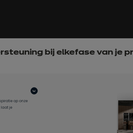
steuning bij elke
fase van
je p
spiratie op onze
laat je