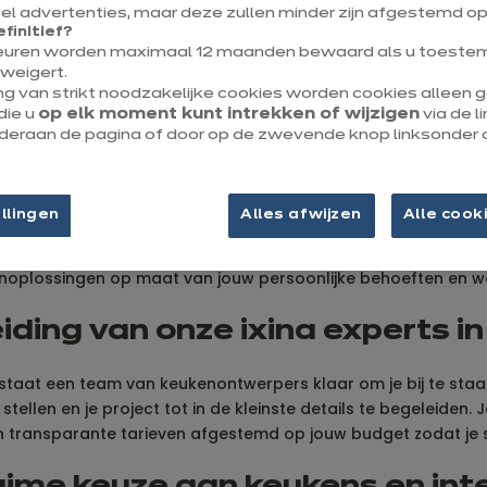
l advertenties, maar deze zullen minder zijn afgestemd op
efinitief?
Tot 1/4 van je keulen​
euren worden maximaal 12 maanden bewaard als u toestem
weigert.
cadeau
ng van strikt noodzakelijke cookies worden cookies alleen
die u
op elk moment kunt intrekken of wijzigen
via de l
onderaan de pagina of door op de zwevende knop linksonder 
llingen
Alles afwijzen
Alle cook
sende hart van Brussel. Voor al jouw keukenprojecten in België,
noplossingen op maat van jouw persoonlijke behoeften en w
iding van onze ixina experts in
, staat een team van keukenontwerpers klaar om je bij te staa
tellen en je project tot in de kleinste details te begeleiden
n transparante tarieven afgestemd op jouw budget zodat je st