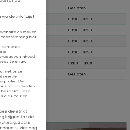
aan of de
Maandag
Gesloten
ia de link “Lijst
Dinsdag
09:30
-
18:30
Woensdag
09:30
-
18:30
e website en maken
uw toestemming niet
Donderdag
09:30
-
18:30
e te meten
Vrijdag
09:30
-
18:30
eren.
eergegeven inhoud
website en uw
Zaterdag
10:00
-
18:00
ng met onze
Zondag
Gesloten
aliseerde
 profiel. De
ons of van derden
u bezoekt. Deze
 die u te zien
es die strikt
g krijgen tot de
olledig, zoals
nhoud. U ziet nog