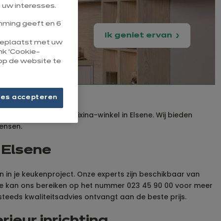
 uw interesses.
ming geeft en 6
Ik geniet ervan
 geplaatst met uw
ink ‘Cookie-
op de website te
ies accepteren
 stap binnen in onze ixina-winkel in Elsene. Wij bieden
ensen.
 Elsene
n in je keukenproject. Onze experts zijn beschikbaar van
. Je kan ons bereiken op het nummer 023 45 90 00 voor meer
eeds kwaliteitsadvies ontvangt aan de beste prijs.