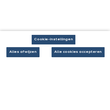
Keukens & inrichting
Onze keukens
Keukeninspiratie
Cookie-instellingen
Interieurs
Alles afwijzen
Alle cookies accepteren
Jouw project
Over ixina
Werken bij ixina
Nieuwsbrief
Ontdek al ons nieuws