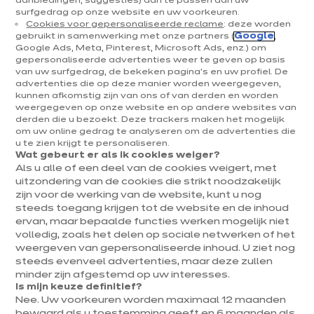
aanbiedingen, suggesties) aan te passen aan uw
surfgedrag op onze website en uw voorkeuren.
Cookies voor gepersonaliseerde reclame
: deze worden
gebruikt in samenwerking met onze partners (
Google
,
Google Ads, Meta, Pinterest, Microsoft Ads, enz.) om
gepersonaliseerde advertenties weer te geven op basis
van uw surfgedrag, de bekeken pagina's en uw profiel. De
advertenties die op deze manier worden weergegeven,
ixina keukenwinkel Genk
kunnen afkomstig zijn van ons of van derden en worden
weergegeven op onze website en op andere websites van
Franchise, onafhankelijk bedrijf
derden die u bezoekt. Deze trackers maken het mogelijk
om uw online gedrag te analyseren om de advertenties die
u te zien krijgt te personaliseren.
Momenteel open tot 18:30
Wat gebeurt er als ik cookies weiger?
Als u alle of een deel van de cookies weigert, met
Maak een afspraak
uitzondering van de cookies die strikt noodzakelijk
zijn voor de werking van de website, kunt u nog
steeds toegang krijgen tot de website en de inhoud
Vraag mijn catalogus aan
ervan, maar bepaalde functies werken mogelijk niet
volledig, zoals het delen op sociale netwerken of het
weergeven van gepersonaliseerde inhoud. U ziet nog
steeds evenveel advertenties, maar deze zullen
Contact
Onze openingstijden
minder zijn afgestemd op uw interesses.
Is mijn keuze definitief?
Hasseltweg 201
Nee. Uw voorkeuren worden maximaal 12 maanden
Maandag
09:30
-
18:30
bewaard als u toestemming geeft en 6 maanden als
3600 Genk