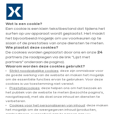
Naar de navigatie gaan
Naar de hoofdinhoud gaan
In augustus : tot ¼ van je keuken cadeau!
Onze
Afsp
Menu
Wat is een cookie?
openen
winkels
mak
Een cookie is een klein tekstbestand dat tijdens het
Afspraak
maken
surfen op uw apparaat wordt geplaatst. Het maakt
het bijvoorbeeld mogelijk om uw voorkeuren op te
slaan of de prestaties van onze diensten te meten.
Wie plaatst deze cookies?
De cookies worden geplaatst door ons en onze
24
partners (te raadplegen via de link “Lijst met
partners” onderaan de pagina).
Waarom worden deze cookies gebruikt?
Strikt noodzakelijke cookies
: deze zijn onmisbaar voor
de goede werking van de website en maken het mogelijk
om de essentiële functies ervan te gebruiken. Voor deze
cookies is uw toestemming niet vereist.
Prestatiecookies
: deze helpen ons om het bezoek en
het publiek van de website te meten (bezochte pagina's,
navigatiepad), met als doel onze inhoud en diensten te
verbeteren.
Cookies voor het personaliseren van inhoud
: deze maken
het mogelijk om de weergegeven inhoud (producten,