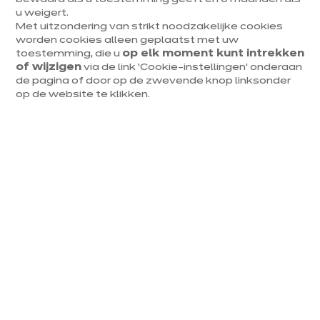
u weigert.
Dinsdag
09:30
-
18:30
Toon nummer
Met uitzondering van strikt noodzakelijke cookies
worden cookies alleen geplaatst met uw
Woensdag
09:30
-
18:30
genk@ixina.co
toestemming, die u
op elk moment kunt intrekken
m
of wijzigen
via de link ‘Cookie-instellingen’ onderaan
Donderdag
09:30
-
18:30
de pagina of door op de zwevende knop linksonder
op de website te klikken.
Vrijdag
09:30
-
18:30
Zaterdag
10:00
-
17:00
Zondag
13:00
-
17:00
v
e
r
l
e
n
g
d
t
e
.
m
3
1
a
u
g
u
s
t
u
.
s​
Tot 1/4