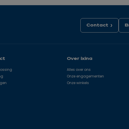
Contact
B
ct
Over ixina
lossing
Alles over ons
ng
Onze engagementen
agen
Onze winkels