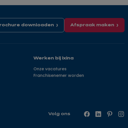
rochure downloaden
Afspraak maken
Werken bij ixina
Onze vacatures
Franchisenemer worden
Volg ons
Facebook
LinkedIn
Pinterest
In
—
—
—
—