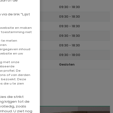
aan of de
Maandag
09:30
-
18:30
ia de link “Lijst
Dinsdag
09:30
-
18:30
Woensdag
09:30
-
18:30
e website en maken
uw toestemming niet
Donderdag
09:30
-
18:30
e te meten
Vrijdag
09:30
-
18:30
eren.
eergegeven inhoud
website en uw
Zaterdag
09:30
-
18:00
ng met onze
Zondag
Gesloten
aliseerde
 profiel. De
ons of van derden
u bezoekt. Deze
 die u te zien
es die strikt
g krijgen tot de
olledig, zoals
nhoud. U ziet nog