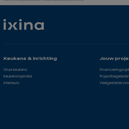
bevindt
zich
hier:
Keukens & inrichting
Jouw proje
Onze keukens
Financieringsop
Keukeninspiratie
Projectbegeleidi
Interieurs
Veelgestelde vr