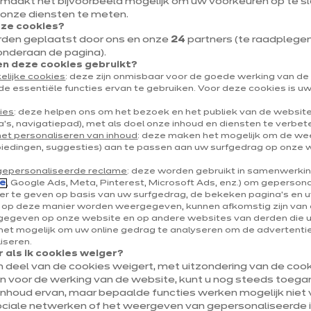
 maakt het bijvoorbeeld mogelijk om uw voorkeuren op te sl
Rue des Naiveux 42A
 onze diensten te meten.
eze cookies?
4040 Herstal
rden geplaatst door ons en onze
24
partners (te raadplegen v
onderaan de pagina).
Toon nummer
 deze cookies gebruikt?
elijke cookies
: deze zijn onmisbaar voor de goede werking van d
herstal@ixina.com
de essentiële functies ervan te gebruiken. Voor deze cookies is 
ies
: deze helpen ons om het bezoek en het publiek van de websit
's, navigatiepad), met als doel onze inhoud en diensten te verbet
het personaliseren van inhoud
: deze maken het mogelijk om de w
biedingen, suggesties) aan te passen aan uw surfgedrag op onze 
gepersonaliseerde reclame
: deze worden gebruikt in samenwerki
e
, Google Ads, Meta, Pinterest, Microsoft Ads, enz.) om geperson
r te geven op basis van uw surfgedrag, de bekeken pagina's en uw
e op deze manier worden weergegeven, kunnen afkomstig zijn van 
egeven op onze website en op andere websites van derden die 
et mogelijk om uw online gedrag te analyseren om de advertenties
liseren.
 als ik cookies weiger?
en deel van de cookies weigert, met uitzondering van de cooki
jn voor de werking van de website, kunt u nog steeds toegan
inhoud ervan, maar bepaalde functies werken mogelijk niet v
ociale netwerken of het weergeven van gepersonaliseerde i