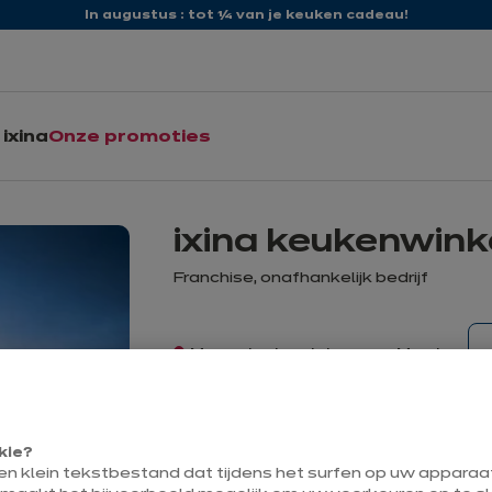
In augustus : tot ¼ van je keuken cadeau!
ixina
Onze promoties
ixina keukenwink
Franchise, onafhankelijk bedrijf
Momenteel gesloten open Monday
tot 09:30
kie?
Contact
een klein tekstbestand dat tijdens het surfen op uw appara