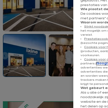
geplaatst. Het
prestaties van
Wie plaatst d
De cookies wo
met partners” 
Waarom worden
Strikt noodzak
het mogelijk om 
vereist.
Prestatiecook
(bezochte pagina
Cookies voor 
(producten, aan
voorkeuren.
Cookies voor 
partners (
Googl
advertenties wee
advertenties di
en worden weerg
trackers maken h
krijgt te persona
Wat gebeurt er
Als u alle of e
noodzakelijk zi
website en de 
het delen op s