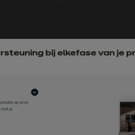
steuning bij elke
fase van
je p
spiratie op onze
laat je