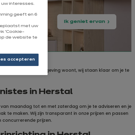
 uw interesses.
ming geeft en 6
Ik geniet ervan
 geplaatst met uw
ink ‘Cookie-
op de website te
ies accepteren
stal, Luik of in de omgeving woont, wij staan klaar om je te
nistes in Herstal
ng van maandag tot en met zaterdag om je te adviseren en je
 te maken. Wij zijn transparant in onze prijzen en passen
 concurrerende prijzen.