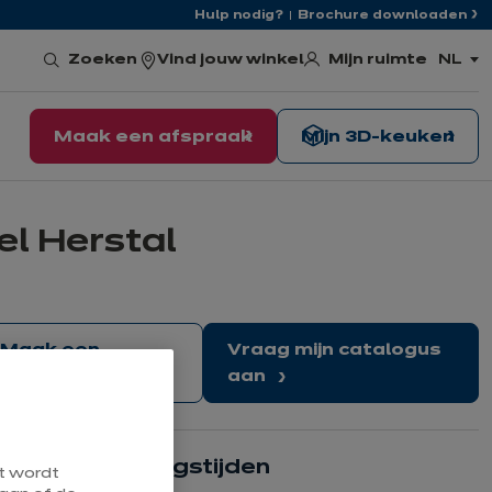
Hulp nodig?
Brochure downloaden
Mijn ruimte
Zoeken
Vind jouw winkel
NL
,
kies
de
taal
Maak een afspraak
Mijn 3D-keuken
el Herstal
Maak een
Vraag mijn catalogus
afspraak
aan
Onze openingstijden
at wordt