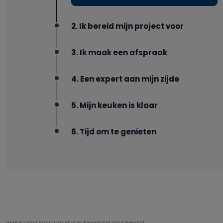
2. Ik bereid mijn project voor
3. Ik maak een afspraak
4. Een expert aan mijn zijde
5. Mijn keuken is klaar
6. Tijd om te genieten
U
Home
Vind jouw winkel
Keukenwinkel ixina Herstal