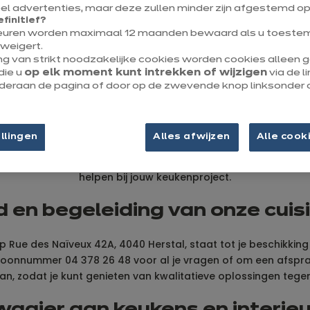
l advertenties, maar deze zullen minder zijn afgestemd op
efinitief?
Tot 1/4 van je keulen​
euren worden maximaal 12 maanden bewaard als u toestem
weigert.
cadeau
ng van strikt noodzakelijke cookies worden cookies alleen
die u
op elk moment kunt intrekken of wijzigen
via de l
onderaan de pagina of door op de zwevende knop linksonder 
llingen
Alles afwijzen
Alle cook
egio Luik voor alle maatwerk keukenoplossingen. Of je nu in Her
helpen bij jouw keukenproject.
en begeleiding van onze cuisi
 op Rue des Naïveux 42A, 4040 Herstal, staat tot je beschikki
oonnummer 04 378 26 48 voor al je vragen of om een afspraak
n, zodat je kunt genieten van kwalitatieve oplossingen tegen