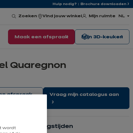
Hulp nodig?
Brochure downloaden
Mijn ruimte
Zoeken
Vind jouw winkel
NL
,
kies
de
taal
Maak een afspraak
Mijn 3D-keuken
kel Quaregnon
en afspraak
Vraag mijn catalogus aan
Onze openingstijden
at wordt