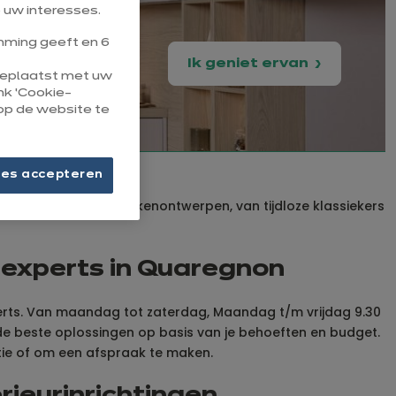
 uw interesses.
ming geeft en 6
Ik geniet ervan
 geplaatst met uw
ink ‘Cookie-
op de website te
ies accepteren
n breed scala aan keukenontwerpen, van tijdloze klassiekers
nexperts in Quaregnon
erts. Van maandag tot zaterdag, Maandag t/m vrijdag 9.30
r de beste oplossingen op basis van je behoeften en budget.
ie of om een afspraak te maken.