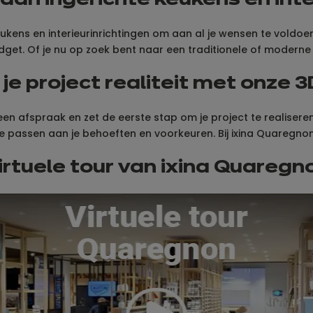
aan ingerichte keukens en inte
kens en interieurinrichtingen om aan al je wensen te voldoen
udget. Of je nu op zoek bent naar een traditionele of moderne 
je project realiteit met onze 3
en afspraak en zet de eerste stap om je project te realisere
e passen aan je behoeften en voorkeuren. Bij ixina Quaregnon
irtuele tour van ixina Quaregn