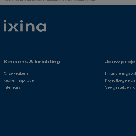
bevindt
zich
hier:
Keukens & inrichting
Jouw proje
Onze keukens
Financieringsop
Keukeninspiratie
Projectbegeleidi
Interieurs
Veelgestelde vr