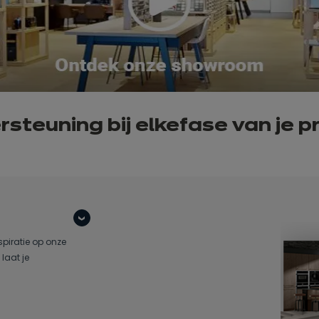
steuning bij elke
fase van
je p
spiratie op onze
laat je