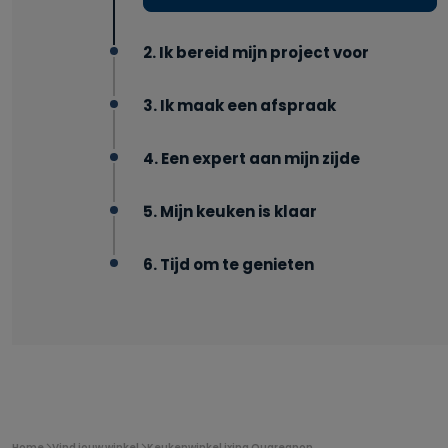
2. Ik bereid mijn project voor
3. Ik maak een afspraak
4. Een expert aan mijn zijde
5. Mijn keuken is klaar
6. Tijd om te genieten
U
Home
Vind jouw winkel
Keukenwinkel ixina Quaregnon