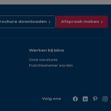
rochure downloaden
Afspraak maken
Werken bij ixina
Onze vacatures
Franchisenemer worden
Volg ons
Facebook
LinkedIn
Pinterest
In
—
—
—
—