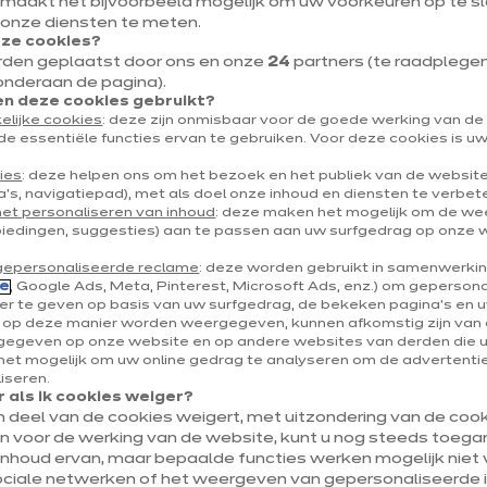
 maakt het bijvoorbeeld mogelijk om uw voorkeuren op te sl
Route de Mons 188
 onze diensten te meten.
eze cookies?
7390 Quaregnon
rden geplaatst door ons en onze
24
partners (te raadplegen v
onderaan de pagina).
Toon nummer
 deze cookies gebruikt?
elijke cookies
: deze zijn onmisbaar voor de goede werking van d
quaregnon@ixina.com
de essentiële functies ervan te gebruiken. Voor deze cookies is 
ies
: deze helpen ons om het bezoek en het publiek van de websit
's, navigatiepad), met als doel onze inhoud en diensten te verbet
het personaliseren van inhoud
: deze maken het mogelijk om de w
biedingen, suggesties) aan te passen aan uw surfgedrag op onze 
gepersonaliseerde reclame
: deze worden gebruikt in samenwerki
e
, Google Ads, Meta, Pinterest, Microsoft Ads, enz.) om geperson
r te geven op basis van uw surfgedrag, de bekeken pagina's en uw
e op deze manier worden weergegeven, kunnen afkomstig zijn van 
egeven op onze website en op andere websites van derden die 
et mogelijk om uw online gedrag te analyseren om de advertenties
liseren.
 als ik cookies weiger?
en deel van de cookies weigert, met uitzondering van de cooki
jn voor de werking van de website, kunt u nog steeds toegan
inhoud ervan, maar bepaalde functies werken mogelijk niet v
ociale netwerken of het weergeven van gepersonaliseerde i