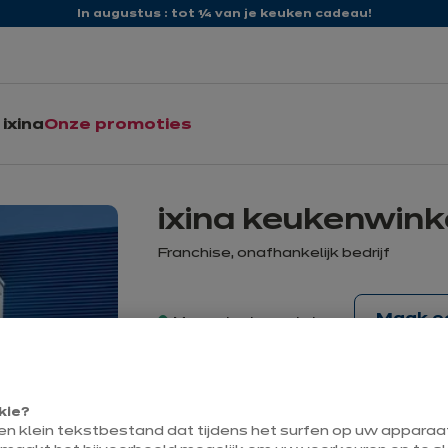
In augustus : tot ¼ van je keuken cadeau!
ixina
Onze promoties
ixina keukenwin
Franchise, onafhankelijk bedrijf
Maak e
Momenteel open tot
18:00
kie?
Contact
een klein tekstbestand dat tijdens het surfen op uw appara