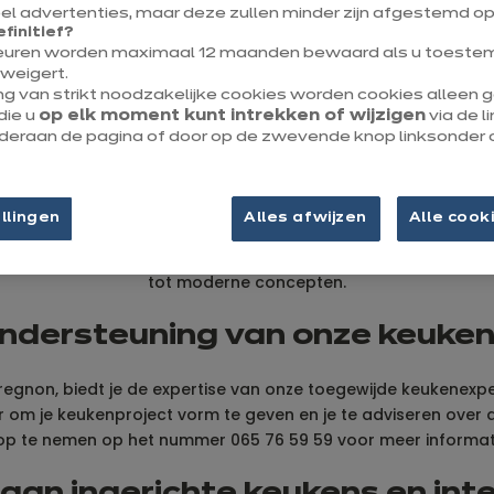
l advertenties, maar deze zullen minder zijn afgestemd op
efinitief?
Tot 1/4 van je keulen​
euren worden maximaal 12 maanden bewaard als u toestem
weigert.
cadeau
ng van strikt noodzakelijke cookies worden cookies alleen
die u
op elk moment kunt intrekken of wijzigen
via de l
onderaan de pagina of door op de zwevende knop linksonder 
llingen
Alles afwijzen
Alle cook
art van Henegouwen. In onze gezellige winkel bieden wij je ee
tot moderne concepten.
ndersteuning van onze keuke
regnon, biedt je de expertise van onze toegewijde keukenexp
klaar om je keukenproject vorm te geven en je te adviseren ove
 op te nemen op het nummer 065 76 59 59 voor meer informat