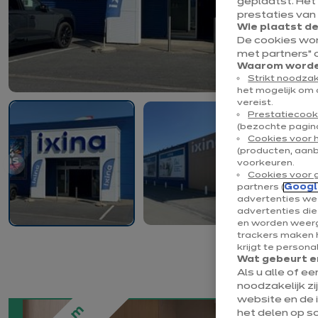
geplaatst. Het
prestaties van
Wie plaatst d
De cookies wo
met partners” 
Waarom worden
Strikt noodzak
het mogelijk om 
vereist.
Prestatiecook
(bezochte pagina
Cookies voor 
(producten, aan
voorkeuren.
Cookies voor 
partners (
Googl
advertenties wee
advertenties di
en worden weerg
trackers maken h
krijgt te persona
Wat gebeurt er
Als u alle of e
noodzakelijk zi
website en de 
het delen op s