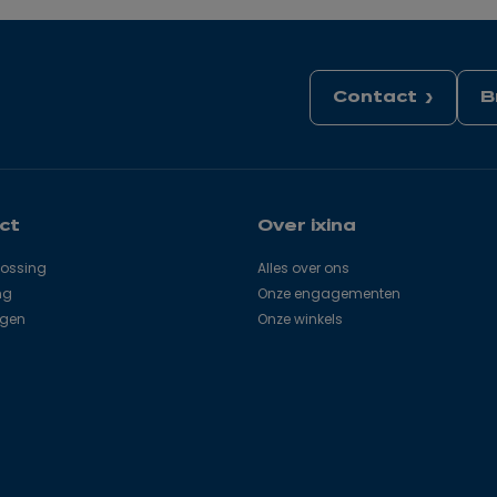
Contact
B
ct
Over ixina
lossing
Alles over ons
ng
Onze engagementen
agen
Onze winkels