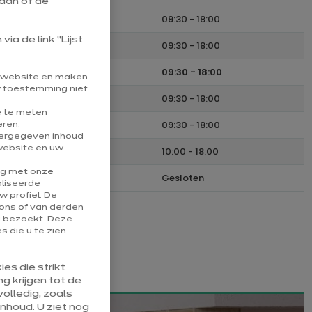
aan of de
Maandag
09:30
-
18:00
ia de link “Lijst
Dinsdag
09:30
-
18:00
Woensdag
09:30
-
18:00
e website en maken
uw toestemming niet
Donderdag
09:30
-
18:00
e te meten
Vrijdag
09:30
-
18:00
eren.
eergegeven inhoud
website en uw
Zaterdag
10:00
-
18:00
ng met onze
Zondag
Gesloten
aliseerde
 profiel. De
ons of van derden
u bezoekt. Deze
 die u te zien
es die strikt
g krijgen tot de
olledig, zoals
nhoud. U ziet nog