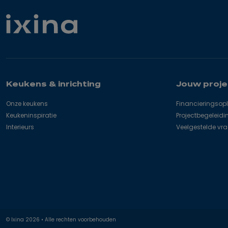
zich
hier:
Keukens & inrichting
Jouw proje
Onze keukens
Financieringsop
Keukeninspiratie
Projectbegeleidi
Interieurs
Veelgestelde vr
© Ixina
2026
• Alle rechten voorbehouden