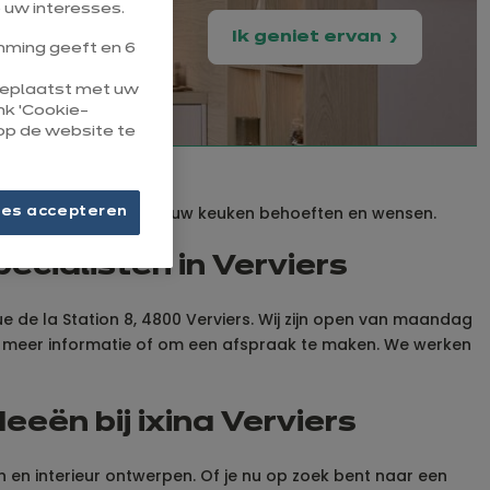
 uw interesses.
Ik geniet ervan
ming geeft en 6
 geplaatst met uw
ink ‘Cookie-
op de website te
 je terecht kan voor al jouw keuken behoeften en wensen.
ies accepteren
ecialisten in Verviers
ue de la Station 8, 4800 Verviers. Wij zijn open van maandag
oor meer informatie of om een afspraak te maken. We werken
eën bij ixina Verviers
 en interieur ontwerpen. Of je nu op zoek bent naar een