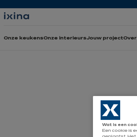
Naar de navigatie gaan
Naar de hoofdinhoud gaan
Onze keukens
Onze interieurs
Jouw project
Over 
Wat is een coo
Een cookie is 
geplaatst. Het