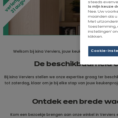
.
s​
steeds evenvee
Is mijn keuze d
Nee. Uw voork
maanden als u 
Met uitzonderi
toestemming, 
instellingen’ 
klikken.
Welkom bij ixina Verviers, jouw keukenspecialist in de 
Cookie-inste
De beschikbaarheid en
Bij ixina Verviers stellen we onze expertise graag ter besc
tot zaterdag, klaar om je bij elke stap van jouw keukenpr
Ontdek een brede waai
Kom een bezoekje brengen aan onze winkel in Verviers e