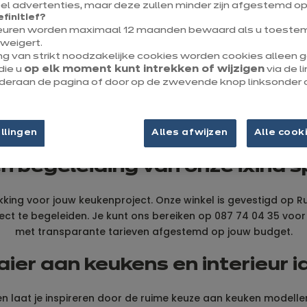
Tot 1/4 van je keulen​
l advertenties, maar deze zullen minder zijn afgestemd op
efinitief?
euren worden maximaal 12 maanden bewaard als u toestem
cadeau
weigert.
ng van strikt noodzakelijke cookies worden cookies alleen
die u
op elk moment kunt intrekken of wijzigen
via de l
onderaan de pagina of door op de zwevende knop linksonder 
prachtige stad Luik. Midden in België, ligt ixina Verviers waar
llingen
Alles afwijzen
Alle cook
 begeleiding van onze ixina sp
hikking voor jouw keukenproject. Onze winkel is gevestigd op R
oject te begeleiden. Je kunt ons bereiken op 087 74 04 35 v
met transparante tarieven afgestemd op jouw budget.
er aan keukens en interieur ide
n laat je inspireren door de ruime keuze aan keuken modellen