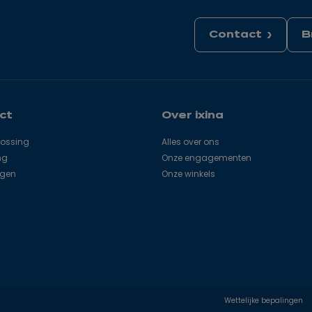
Contact
B
ct
Over ixina
lossing
Alles over ons
ng
Onze engagementen
agen
Onze winkels
Wettelijke bepalingen