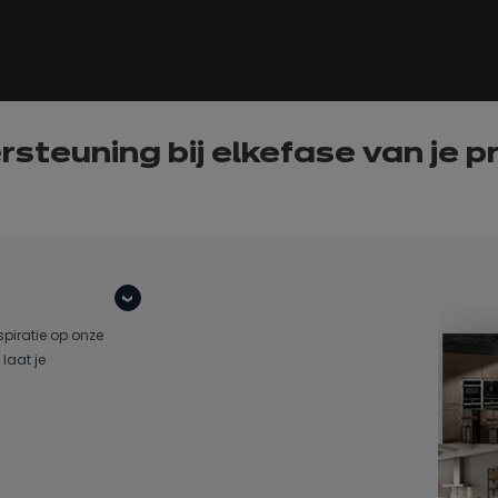
steuning bij elke
fase van
je p
spiratie op onze
laat je