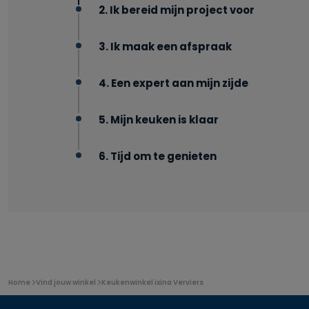
2. Ik bereid mijn project voor
3. Ik maak een afspraak
4. Een expert aan mijn zijde
5. Mijn keuken is klaar
6. Tijd om te genieten
U
Home
Vind jouw winkel
Keukenwinkel ixina Verviers
bevindt