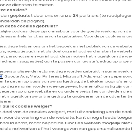
 onze diensten te meten.
4800 Verviers
eze cookies?
rden geplaatst door ons en onze
24
partners (te raadplegen v
Toon nummer
onderaan de pagina).
 deze cookies gebruikt?
verviers@ixina.com
elijke cookies
: deze zijn onmisbaar voor de goede werking van d
de essentiële functies ervan te gebruiken. Voor deze cookies is 
ies
: deze helpen ons om het bezoek en het publiek van de websit
's, navigatiepad), met als doel onze inhoud en diensten te verbet
het personaliseren van inhoud
: deze maken het mogelijk om de w
biedingen, suggesties) aan te passen aan uw surfgedrag op onze 
gepersonaliseerde reclame
: deze worden gebruikt in samenwerki
e
, Google Ads, Meta, Pinterest, Microsoft Ads, enz.) om geperson
r te geven op basis van uw surfgedrag, de bekeken pagina's en uw
e op deze manier worden weergegeven, kunnen afkomstig zijn van 
egeven op onze website en op andere websites van derden die 
et mogelijk om uw online gedrag te analyseren om de advertenties
liseren.
 als ik cookies weiger?
en deel van de cookies weigert, met uitzondering van de cooki
jn voor de werking van de website, kunt u nog steeds toegan
inhoud ervan, maar bepaalde functies werken mogelijk niet v
ociale netwerken of het weergeven van gepersonaliseerde i