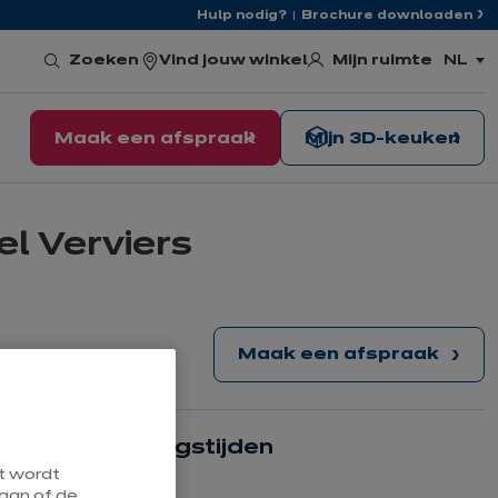
Hulp nodig?
Brochure downloaden
Mijn ruimte
Zoeken
Vind jouw winkel
NL
,
kies
de
taal
Maak een afspraak
Mijn 3D-keuken
el Verviers
Maak een afspraak
09:30
Onze openingstijden
at wordt
aan of de