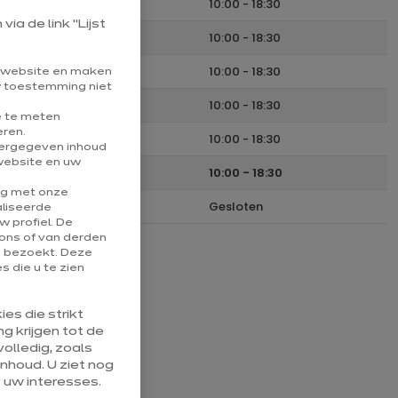
Maandag
10:00
-
18:30
ia de link “Lijst
Dinsdag
10:00
-
18:30
Woensdag
10:00
-
18:30
e website en maken
uw toestemming niet
Donderdag
10:00
-
18:30
e te meten
eren.
Vrijdag
10:00
-
18:30
eergegeven inhoud
website en uw
Zaterdag
10:00
-
18:30
ng met onze
Zondag
Gesloten
aliseerde
 profiel. De
ons of van derden
u bezoekt. Deze
ngsuren
 die u te zien
gesloten
es die strikt
g krijgen tot de
olledig, zoals
nhoud. U ziet nog
 uw interesses.