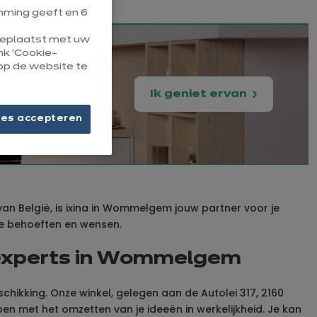
ming geeft en 6
 geplaatst met uw
ink ‘Cookie-
op de website te
Ik geniet ervan
ies accepteren
an België, is ixina in Wommelgem jouw partner voor je
 je behoeften en wensen.
nexperts in Wommelgem
chikking. Onze winkel, gelegen aan de Autolei 317, 2160
 met het omzetten van je ideeën in werkelijkheid. Je kan