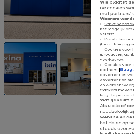
Wie plaatst d
De cookies wo
met partners” 
Waarom worden
Strikt noodzak
het mogelijk om 
vereist.
Prestatiecook
(bezochte pagina
Cookies voor 
(producten, aan
voorkeuren.
Cookies voor 
partners (
Googl
advertenties wee
advertenties di
en worden weerg
trackers maken h
krijgt te persona
Wat gebeurt er
Als u alle of e
noodzakelijk zi
website en de 
het delen op s
steeds evenvee
Is mijn keuze d