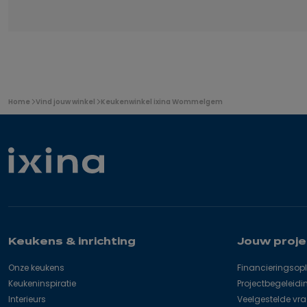
U
Home
Vind jouw winkel
Keukenwinkel ixina Wommelgem
bevindt
zich
hier:
Keukens & inrichting
Jouw proje
Onze keukens
Financieringsop
Keukeninspiratie
Projectbegeleidi
Interieurs
Veelgestelde vr