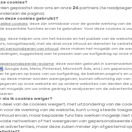
eze cookies?
2160 Wommelgem
rden geplaatst door ons en onze
24
partners (te raadplegen v
onderaan de pagina).
Toon nummer
 deze cookies gebruikt?
elijke cookies
: deze zijn onmisbaar voor de goede werking van d
wommelgem@ixina.com
de essentiële functies ervan te gebruiken. Voor deze cookies is 
ies
: deze helpen ons om het bezoek en het publiek van de websit
's, navigatiepad), met als doel onze inhoud en diensten te verbet
het personaliseren van inhoud
: deze maken het mogelijk om de w
biedingen, suggesties) aan te passen aan uw surfgedrag op onze 
gepersonaliseerde reclame
: deze worden gebruikt in samenwerki
e
, Google Ads, Meta, Pinterest, Microsoft Ads, enz.) om geperson
r te geven op basis van uw surfgedrag, de bekeken pagina's en uw
e op deze manier worden weergegeven, kunnen afkomstig zijn van 
egeven op onze website en op andere websites van derden die 
Onze uitzonderlijke openi
et mogelijk om uw online gedrag te analyseren om de advertenties
liseren.
 als ik cookies weiger?
15 augustus 2026
Uitzonderlijk 
en deel van de cookies weigert, met uitzondering van de cooki
jn voor de werking van de website, kunt u nog steeds toegan
inhoud ervan, maar bepaalde functies werken mogelijk niet v
ociale netwerken of het weergeven van gepersonaliseerde i
l advertenties, maar deze zullen minder zijn afgestemd op
efinitief?