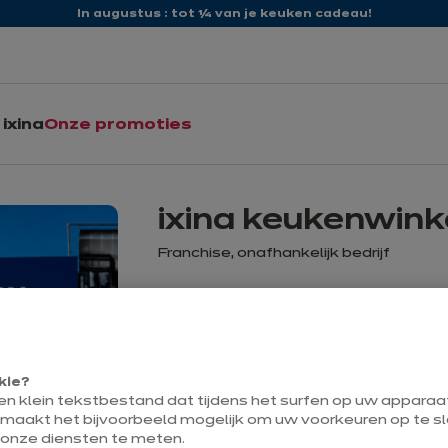
In augustus : tot ¼ van je keuken cadeau!
ixina
Onze promoties
ixina keukenwi
Franchise, onafhankelijk bedrijf
Momenteel gesloten open Saturday tot
kie?
Contact
een klein tekstbestand dat tijdens het surfen op uw appara
 maakt het bijvoorbeeld mogelijk om uw voorkeuren op te sl
 onze diensten te meten.
Autolei 317