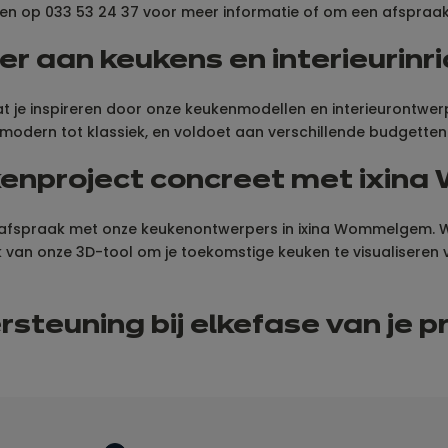
en op 033 53 24 37 voor meer informatie of om een afspraa
er aan keukens en interieurin
je inspireren door onze keukenmodellen en interieurontwerpen
modern tot klassiek, en voldoet aan verschillende budgetten
kenproject concreet met ixi
 afspraak met onze keukenontwerpers in ixina Wommelgem. We 
ok van onze 3D-tool om je toekomstige keuken te visualiseren 
steuning bij elke
fase van
je p