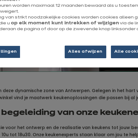
euren worden maximaal 12 maanden bewaard als u toestem
weigert.
ng van strikt noodzakelijke cookies worden cookies alleen
die u
op elk moment kunt intrekken of wijzigen
via de l
onderaan de pagina of door op de zwevende knop linksonder 
Tot 1/4 van je keulen​
cadeau
llingen
Alles afwijzen
Alle cook
 deze dynamische zone van Antwerpen. Gelegen in het hart v
winkel vind je maatwerk keukenoplossingen die passen bij al
n begeleiding van onze keuke
e voor het ontwerp en de realisatie van keukens tot jouw bes
 tot 18u30. Onze keukenexperts staan klaar om jou te helpen