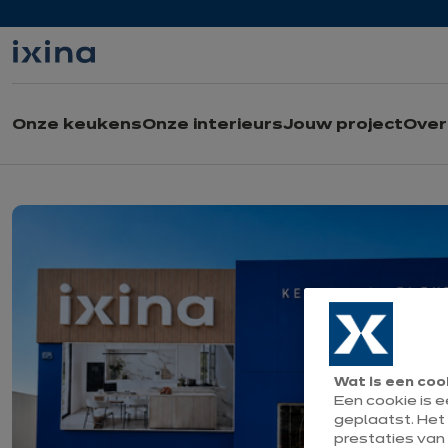
Naar de navigatie gaan
Naar de hoofdinhoud gaan
Onze keukens
Onze interieurs
Jouw project
Over 
Wat is een coo
Een cookie is 
geplaatst. Het
prestaties van