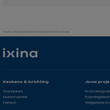
U
Home
Vind jouw winkel
Keukenwinkel ixina Zinnik
bevindt
zich
hier:
Keukens & inrichting
Jouw proje
Onze keukens
Financieringsop
Keukeninspiratie
Projectbegeleidi
Interieurs
Veelgestelde vr