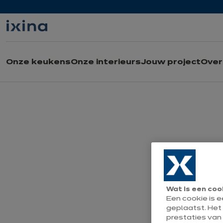
Naar de navigatie gaan
Naar de hoofdinhoud gaan
Onze keukens
Onze interieurs
Jouw project
Over 
Wat is een coo
Een cookie is 
geplaatst. Het
prestaties van