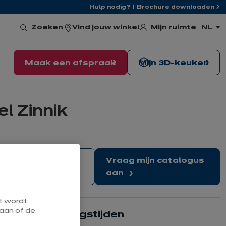
Hulp nodig?
Brochure downloaden
Mijn ruimte
Zoeken
Vind jouw winkel
NL
,
kies
de
taal
Maak een afspraak
Mijn 3D-keuken
l Zinnik
Maak een
Vraag mijn catalogus
afspraak
aan
at wordt
aan of de
Onze openingstijden