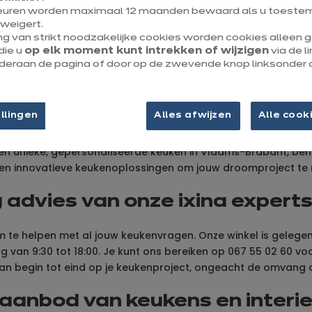
euren worden maximaal 12 maanden bewaard als u toestem
Tot 1/4 van je keulen​
weigert.
ng van strikt noodzakelijke cookies worden cookies alleen
cadeau
die u
op elk moment kunt intrekken of wijzigen
via de l
onderaan de pagina of door op de zwevende knop linksonder 
llingen
Alles afwijzen
Alle cook
r een unieke, gepersonaliseerde keuken in Vlaams-Brabant, ben
n innovatieve keukenoplossingen om jouw droomproject te r
advies van onze ixina experts 
om te helpen met al jouw keukenvragen. Onze winkel is gelege
ag van 9:30 tot 18:00. Je kunt ons bereiken op 067 55 02 60 v
an begin tot eind op je keukenproject, ongeacht de omvang of
aanbod van keukens en interieu