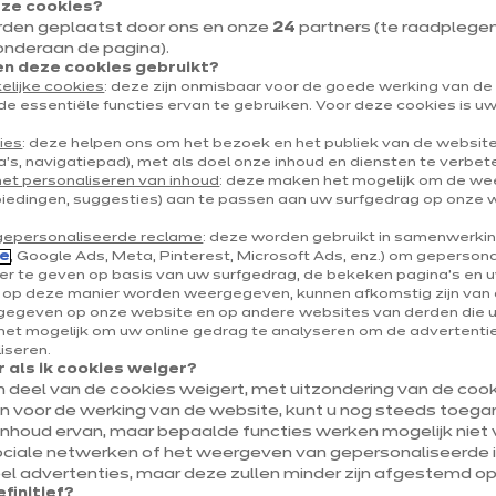
eze cookies?
Rue des Archers 13
rden geplaatst door ons en onze
24
partners (te raadplegen v
7060 Zinnik
onderaan de pagina).
 deze cookies gebruikt?
elijke cookies
: deze zijn onmisbaar voor de goede werking van d
Toon nummer
de essentiële functies ervan te gebruiken. Voor deze cookies is 
soignies@ixina.com
ies
: deze helpen ons om het bezoek en het publiek van de websit
's, navigatiepad), met als doel onze inhoud en diensten te verbet
het personaliseren van inhoud
: deze maken het mogelijk om de w
biedingen, suggesties) aan te passen aan uw surfgedrag op onze 
gepersonaliseerde reclame
: deze worden gebruikt in samenwerki
e
, Google Ads, Meta, Pinterest, Microsoft Ads, enz.) om geperson
r te geven op basis van uw surfgedrag, de bekeken pagina's en uw
e op deze manier worden weergegeven, kunnen afkomstig zijn van 
egeven op onze website en op andere websites van derden die 
et mogelijk om uw online gedrag te analyseren om de advertenties
liseren.
 als ik cookies weiger?
en deel van de cookies weigert, met uitzondering van de cooki
jn voor de werking van de website, kunt u nog steeds toegan
inhoud ervan, maar bepaalde functies werken mogelijk niet v
ociale netwerken of het weergeven van gepersonaliseerde i
l advertenties, maar deze zullen minder zijn afgestemd op
efinitief?