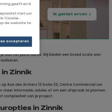
ming geeft en 6
 geplaatst met uw
Ik geniet ervan
ink ‘Cookie-
op de website te
ies accepteren
 je aan het juiste adres. Wij bieden een breed scala aan
ealiseren.
in Zinnik
n op Rue des Archers 13 boite 23, Centre Commercial Les
oor meer informatie, advies of om een afspraak te plannen.
 complexiteit van je project.
ropties in Zinnik