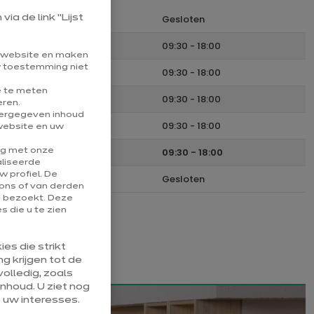
Maandag
Gesloten
ia de link “Lijst
Dinsdag
09:30
-
18:00
e website en maken
uw toestemming niet
Woensdag
09:30
-
18:00
e te meten
Donderdag
09:30
-
18:00
eren.
eergegeven inhoud
Vrijdag
09:30
-
18:00
website en uw
Zaterdag
09:30
-
18:00
ng met onze
aliseerde
 profiel. De
Zondag
Gesloten
ons of van derden
u bezoekt. Deze
 die u te zien
es die strikt
g krijgen tot de
olledig, zoals
nhoud. U ziet nog
 uw interesses.