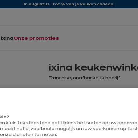
In augustus : tot ¼ van je keuken cadeau!
ixina
Onze promoties
ixina keukenwinke
Franchise, onafhankelijk bedrijf
Momenteel gesloten open Saturday
tot 09:30
kie?
een klein tekstbestand dat tijdens het surfen op uw appara
 maakt het bijvoorbeeld mogelijk om uw voorkeuren op te sl
Contact
 onze diensten te meten.