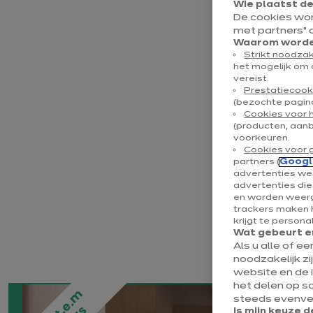
Wie plaatst d
De cookies wo
met partners” 
Waarom worden
Strikt noodzak
het mogelijk om 
vereist.
Prestatiecook
(bezochte pagina
Cookies voor 
(producten, aan
voorkeuren.
Cookies voor 
partners (
Googl
advertenties wee
advertenties di
en worden weerg
trackers maken h
krijgt te persona
Wat gebeurt er
Als u alle of e
noodzakelijk zi
website en de 
het delen op s
steeds evenvee
Is mijn keuze d