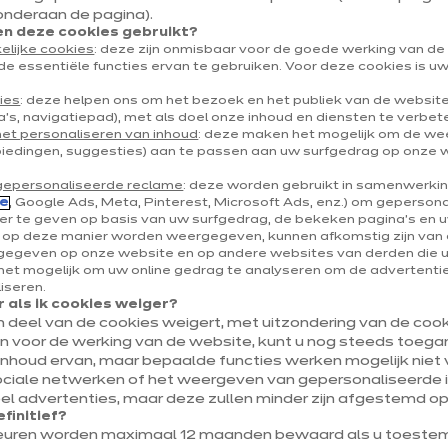
onderaan de pagina).
Chaussée de Marche
 deze cookies gebruikt?
5100 Jambes
elijke cookies
: deze zijn onmisbaar voor de goede werking van d
de essentiële functies ervan te gebruiken. Voor deze cookies is 
Toon nummer
ies
: deze helpen ons om het bezoek en het publiek van de websit
's, navigatiepad), met als doel onze inhoud en diensten te verbet
het personaliseren van inhoud
: deze maken het mogelijk om de w
Fiche bekijken
biedingen, suggesties) aan te passen aan uw surfgedrag op onze 
gepersonaliseerde reclame
: deze worden gebruikt in samenwerki
e
, Google Ads, Meta, Pinterest, Microsoft Ads, enz.) om geperson
r te geven op basis van uw surfgedrag, de bekeken pagina's en uw
e op deze manier worden weergegeven, kunnen afkomstig zijn van 
egeven op onze website en op andere websites van derden die 
ixina keuken
et mogelijk om uw online gedrag te analyseren om de advertenties
liseren.
 als ik cookies weiger?
Momenteel gesloten 
en deel van de cookies weigert, met uitzondering van de cooki
jn voor de werking van de website, kunt u nog steeds toegan
Rue de Rochefort 23
inhoud ervan, maar bepaalde functies werken mogelijk niet v
5570 Beauraing
ociale netwerken of het weergeven van gepersonaliseerde i
l advertenties, maar deze zullen minder zijn afgestemd op
Toon nummer
efinitief?
euren worden maximaal 12 maanden bewaard als u toestem