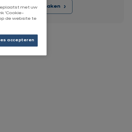
Afspraak maken
 geplaatst met uw
ink ‘Cookie-
op de website te
ies accepteren