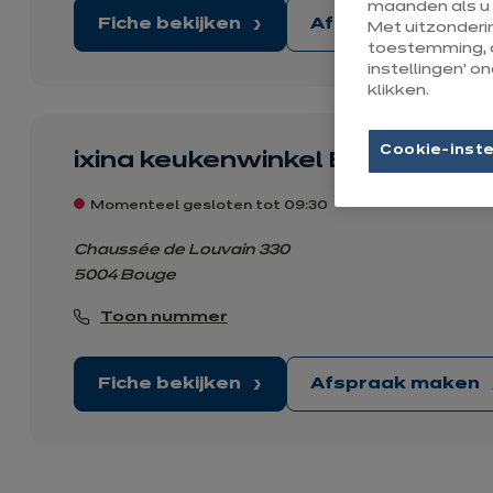
maanden als u 
Fiche bekijken
Afspraak maken
Met uitzonderi
toestemming, 
instellingen’ 
klikken.
Cookie-inste
ixina keukenwinkel Bouge
Momenteel gesloten tot 09:30
Chaussée de Louvain 330
5004 Bouge
Toon nummer
Fiche bekijken
Afspraak maken