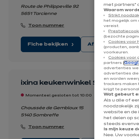
met partners” 
Route de Philippeville 92
Waarom worden
5651 Tarcienne
Strikt noodzak
het mogelijk om 
Toon nummer
vereist.
Prestatiecook
(bezochte pagina
Cookies voor 
Fiche bekijken
Afspraak maken
(producten, aan
voorkeuren.
Cookies voor 
partners (
Googl
advertenties wee
advertenties di
en worden weerg
ixina keukenwinkel Sombreffe
trackers maken h
krijgt te persona
Wat gebeurt er
Momenteel gesloten tot 10:00
Als u alle of e
noodzakelijk zi
Chaussée de Gembloux 15
website en de 
5140 Sombreffe
het delen op s
steeds evenvee
Toon nummer
Is mijn keuze d
Nee. Uw voork