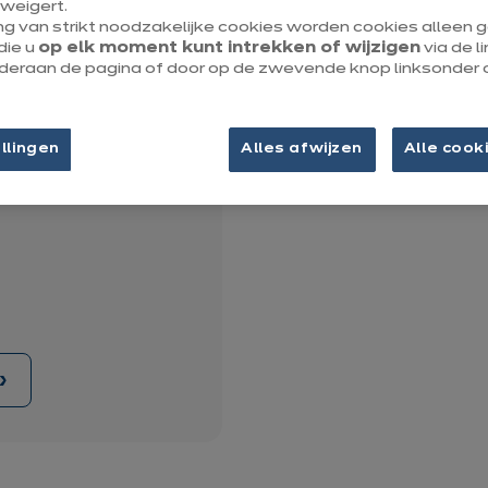
weigert.
Fiche bekijken
ng van strikt noodzakelijke cookies worden cookies alleen
die u
op elk moment kunt intrekken of wijzigen
via de l
onderaan de pagina of door op de zwevende knop linksonder 
llingen
Alles afwijzen
Alle cook