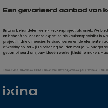
Een gevarieerd aanbod van ke
Bij ixina behandelen we elk keukenproject als uniek. We bi
en behoeften. Met onze expertise als keukenspecialist in N
project in drie dimensies te visualiseren en de elementen 
afwerkingen, terwijl ze rekening houden met jouw budgettai
gecombineerd om jouw ideeën werkelijkheid te maken. Maak
U
Home
Vind jouw winkel
ixina keukenwinkels: vind je winkel per provincie
Keuken
bevindt
zich
hier: