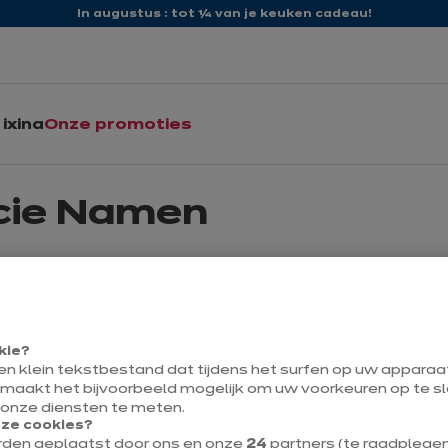
In augustus : tot ¼ van je keuken cadeau!
ixina
Onze promoties
ncie Namen
rovincie Namen. Als toonaangevende keukenspecialist in Belgi
ncie Namen, rijk aan cultuur en schoonheid, biedt de ideale 
we je een persoonlijke en nabijheid service bieden, perfect 
kie?
een klein tekstbestand dat tijdens het surfen op uw appara
ixina keuken
 maakt het bijvoorbeeld mogelijk om uw voorkeuren op te sl
 onze diensten te meten.
eze cookies?
Momenteel gesloten 
rden geplaatst door ons en onze
24
partners (te raadplegen v