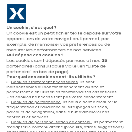
Aller à la navigation
Aller au contenu principal
En août, jusqu'à ¼ de votre cuisine offert !
Nos
Pren
Ouvrir
Un cookie, c’est quoi ?
le
magasins
rend
Nos modèles de cuisines rouges
Un cookie est un petit fichier texte déposé sur votre
Prendre
menu
vous
rendez-vous
appareil lors de votre navigation. Il permet, par
exemple, de mémoriser vos préférences ou de
mesurer les performances de nos services.
Qui dépose ces cookies ?
Les cookies sont déposés par nous et nos
25
partenaires (consultables via le lien "Liste de
partenaire" en bas de page).
Pourquoi ces cookies sont-ils utilisés ?
Cookies strictement nécessaires
: ils sont
indispensables au bon fonctionnement du site et
permettent d’en utiliser les fonctionnalités essentielles.
Ces cookies ne nécessitent pas votre consentement.
Cookies de performance
: ils nous aident à mesurer la
fréquentation et l’audience du site (pages visitées,
parcours de navigation), dans le but d’améliorer nos
contenus et services.
Cookies de personnalisation de contenu
: ils permettent
d’adapter le contenu affiché (produits, offres, suggestions)