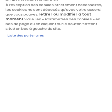
et de 6 mois en cas de refus.
À l’exception des cookies strictement nécessaires,
les cookies ne sont déposés qu’avec votre accord,
que vous pouvez
retirer ou modifier à tout
moment
via le lien « Paramètres des cookies » en
Velvet édition
bas de page ou en cliquant sur le bouton flottant
euros
€
8 171
/ TVAC 6%
situé en bas à gauche du site.
euros
8 961
/ TVAC 21%
€
Liste des partenaires
En savoir plus - Affich
Prix avec électroménagers compris
+ 1