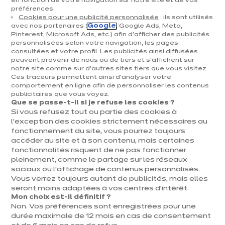
en fonction de votre navigation sur notre site et de vos
Velvet elegante
préférences.
Cookies pour une publicité personnalisée
: ils sont utilisés
euros
€
12 041
/ TVAC 6%
avec nos partenaires (
Google
, Google Ads, Meta,
Pinterest, Microsoft Ads, etc.) afin d’afficher des publicités
euros
13 424
/ TVAC 21%
€
En savoir plus - Affic
personnalisées selon votre navigation, les pages
Prix avec électroménagers compris
consultées et votre profil. Les publicités ainsi diffusées
peuvent provenir de nous ou de tiers et s'affichent sur
notre site comme sur d’autres sites tiers que vous visitez.
+ 1
Ces traceurs permettent ainsi d'analyser votre
comportement en ligne afin de personnaliser les contenus
publicitaires que vous voyez.
Que se passe-t-il si je refuse les cookies ?
Si vous refusez tout ou partie des cookies à
l’exception des cookies strictement nécessaires au
fonctionnement du site, vous pourrez toujours
accéder au site et à son contenu, mais certaines
fonctionnalités risquent de ne pas fonctionner
pleinement, comme le partage sur les réseaux
sociaux ou l’affichage de contenus personnalisés.
Vous verrez toujours autant de publicités, mais elles
seront moins adaptées à vos centres d’intérêt.
Mon choix est-il définitif ?
Non. Vos préférences sont enregistrées pour une
durée maximale de 12 mois en cas de consentement