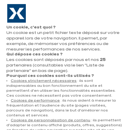
Aller à la navigation
Aller au contenu principal
En août, jusqu'à ¼ de votre cuisine offert !
Nos
Pren
Ouvrir
Un cookie, c’est quoi ?
le
magasins
rend
Un cookie est un petit fichier texte déposé sur votre
Prendre
menu
vous
rendez-vous
appareil lors de votre navigation. Il permet, par
exemple, de mémoriser vos préférences ou de
mesurer les performances de nos services.
Qui dépose ces cookies ?
Les cookies sont déposés par nous et nos
25
partenaires (consultables via le lien "Liste de
partenaire" en bas de page).
Pourquoi ces cookies sont-ils utilisés ?
Aucun résultat ne
Cookies strictement nécessaires
: ils sont
correspond à votre
indispensables au bon fonctionnement du site et
recherche
permettent d’en utiliser les fonctionnalités essentielles.
Ces cookies ne nécessitent pas votre consentement.
Cookies de performance
: ils nous aident à mesurer la
fréquentation et l’audience du site (pages visitées,
Filtrer
parcours de navigation), dans le but d’améliorer nos
contenus et services.
433 résultats
Cookies de personnalisation de contenu
: ils permettent
d’adapter le contenu affiché (produits, offres, suggestions)