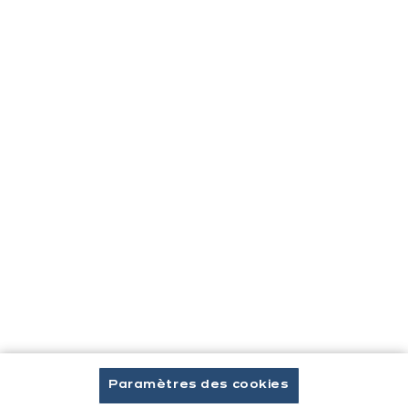
Cuisines & aménagement
Cuisines équipées
Inspirations & conseils
Aménagement intérieur
Votre projet
À propos d'ixina
Recrutement
Newsletter
Découvrez toutes nos nouveautés
Paramètres des cookies