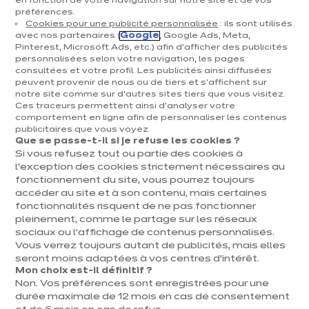
en fonction de votre navigation sur notre site et de vos
Cuisiniste Namur
préférences.
Cookies pour une publicité personnalisée
: ils sont utilisés
avec nos partenaires (
Google
, Google Ads, Meta,
Pinterest, Microsoft Ads, etc.) afin d’afficher des publicités
personnalisées selon votre navigation, les pages
consultées et votre profil. Les publicités ainsi diffusées
Cuisiniste Liège
peuvent provenir de nous ou de tiers et s'affichent sur
notre site comme sur d’autres sites tiers que vous visitez.
Ces traceurs permettent ainsi d'analyser votre
comportement en ligne afin de personnaliser les contenus
publicitaires que vous voyez.
Que se passe-t-il si je refuse les cookies ?
Si vous refusez tout ou partie des cookies à
Cuisiniste Luxembourg
l’exception des cookies strictement nécessaires au
fonctionnement du site, vous pourrez toujours
accéder au site et à son contenu, mais certaines
fonctionnalités risquent de ne pas fonctionner
pleinement, comme le partage sur les réseaux
sociaux ou l’affichage de contenus personnalisés.
Cuisiniste Brabant Flamand
Vous verrez toujours autant de publicités, mais elles
seront moins adaptées à vos centres d’intérêt.
Mon choix est-il définitif ?
Non. Vos préférences sont enregistrées pour une
durée maximale de 12 mois en cas de consentement