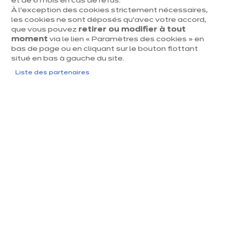
et de 6 mois en cas de refus.
Cuisiniste Flandre Occidentale
À l’exception des cookies strictement nécessaires,
les cookies ne sont déposés qu’avec votre accord,
que vous pouvez
retirer ou modifier à tout
moment
via le lien « Paramètres des cookies » en
bas de page ou en cliquant sur le bouton flottant
Cuisiniste Limbourg
situé en bas à gauche du site.
Liste des partenaires
Cuisiniste Flandre Orientale
Cuisiniste Hainaut