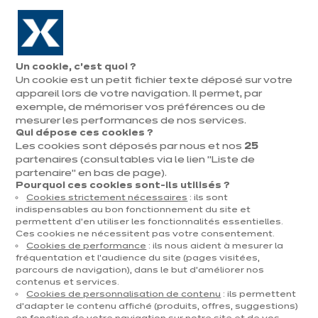
Aller à la navigation
Aller au contenu principal
En août, jusqu'à ¼ de votre cuisine offert !
Nos
Pren
Ouvrir
Un cookie, c’est quoi ?
le
magasins
rend
Un cookie est un petit fichier texte déposé sur votre
Prendre
menu
vous
rendez-vous
appareil lors de votre navigation. Il permet, par
Exercice de droit
exemple, de mémoriser vos préférences ou de
mesurer les performances de nos services.
Qui dépose ces cookies ?
Les cookies sont déposés par nous et nos
25
partenaires (consultables via le lien "Liste de
partenaire" en bas de page).
Pourquoi ces cookies sont-ils utilisés ?
Cookies strictement nécessaires
: ils sont
indispensables au bon fonctionnement du site et
permettent d’en utiliser les fonctionnalités essentielles.
Ces cookies ne nécessitent pas votre consentement.
Cookies de performance
: ils nous aident à mesurer la
fréquentation et l’audience du site (pages visitées,
parcours de navigation), dans le but d’améliorer nos
contenus et services.
Cookies de personnalisation de contenu
: ils permettent
d’adapter le contenu affiché (produits, offres, suggestions)