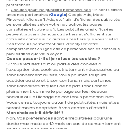
en fonction de votre navigation sur notre site et de vos
préférences.
Cookies pour une publicité personnalisée
: ils sont utilisés
avec nos partenaires (
Google
, Google Ads, Meta,
Pinterest, Microsoft Ads, etc.) afin d’afficher des publicités
personnalisées selon votre navigation, les pages
consultées et votre profil. Les publicités ainsi diffusées
peuvent provenir de nous ou de tiers et s'affichent sur
notre site comme sur d’autres sites tiers que vous visitez.
Ces traceurs permettent ainsi d'analyser votre
comportement en ligne afin de personnaliser les contenus
publicitaires que vous voyez.
Que se passe-t-il si je refuse les cookies ?
Si vous refusez tout ou partie des cookies à
l’exception des cookies strictement nécessaires au
fonctionnement du site, vous pourrez toujours
accéder au site et à son contenu, mais certaines
*
Mentions obligatoires
fonctionnalités risquent de ne pas fonctionner
En savoir plus sur les
pleinement, comme le partage sur les réseaux
sociaux ou l’affichage de contenus personnalisés.
différentes demandes que
Vous verrez toujours autant de publicités, mais elles
vous pouvez formuler
seront moins adaptées à vos centres d’intérêt.
Mon choix est-il définitif ?
Non. Vos préférences sont enregistrées pour une
Le Règlement général sur la protection des données
durée maximale de 12 mois en cas de consentement
n°2016/679 vous offre la possibilité d’exercer les droits