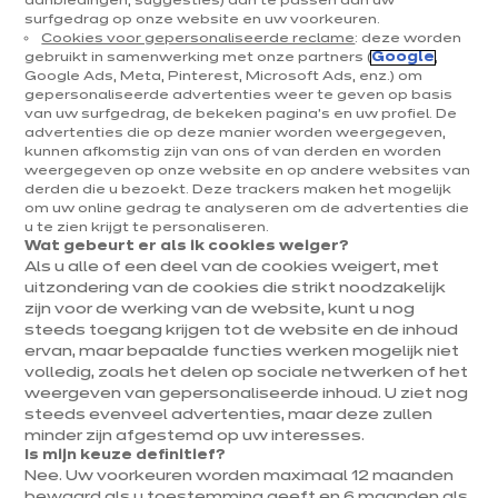
aanbiedingen, suggesties) aan te passen aan uw
surfgedrag op onze website en uw voorkeuren.
Cookies voor gepersonaliseerde reclame
: deze worden
gebruikt in samenwerking met onze partners (
Google
,
Google Ads, Meta, Pinterest, Microsoft Ads, enz.) om
gepersonaliseerde advertenties weer te geven op basis
van uw surfgedrag, de bekeken pagina's en uw profiel. De
advertenties die op deze manier worden weergegeven,
kunnen afkomstig zijn van ons of van derden en worden
weergegeven op onze website en op andere websites van
derden die u bezoekt. Deze trackers maken het mogelijk
om uw online gedrag te analyseren om de advertenties die
u te zien krijgt te personaliseren.
Wat gebeurt er als ik cookies weiger?
Als u alle of een deel van de cookies weigert, met
uitzondering van de cookies die strikt noodzakelijk
zijn voor de werking van de website, kunt u nog
steeds toegang krijgen tot de website en de inhoud
ervan, maar bepaalde functies werken mogelijk niet
volledig, zoals het delen op sociale netwerken of het
weergeven van gepersonaliseerde inhoud. U ziet nog
steeds evenveel advertenties, maar deze zullen
minder zijn afgestemd op uw interesses.
Is mijn keuze definitief?
Nee. Uw voorkeuren worden maximaal 12 maanden
*
Verplichte informatie
bewaard als u toestemming geeft en 6 maanden als