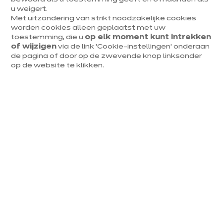
u weigert.
Meer weten over de
Met uitzondering van strikt noodzakelijke cookies
verschillenden soorten
worden cookies alleen geplaatst met uw
toestemming, die u
op elk moment kunt intrekken
aanvragen die je kan indienen
of wijzigen
via de link ‘Cookie-instellingen’ onderaan
de pagina of door op de zwevende knop linksonder
De Algemene Verordening Gegevensbescherming nr.
op de website te klikken.
2016/679 biedt je de mogelijkheid om de volgende
rechten uit te oefenen:
1. Recht van inzage: met dit recht kan je de gegevens
die over jou worden bijgehouden, opvragen en
controleren.
2. Recht op rectificatie: met dit recht kan je onvolledige
of onnauwkeurige informatie die over jou wordt
bijgehouden, rectificeren.
3. Recht op vergetelheid: met dit recht kan je vragen
dat je gegevens worden gewist.
4. Recht van bezwaar: met dit recht kan je bezwaar
maken tegen het gebruik van je gegevens voor een