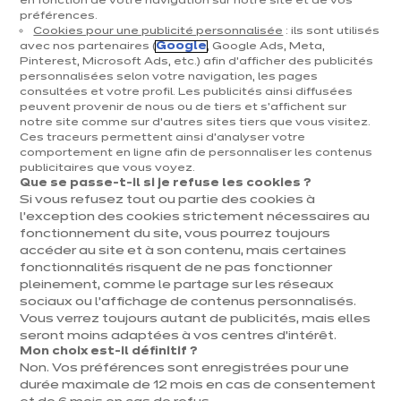
en fonction de votre navigation sur notre site et de vos
préférences.
Cuisines & aménagement
Cookies pour une publicité personnalisée
: ils sont utilisés
avec nos partenaires (
Google
, Google Ads, Meta,
Cuisines équipées
Pinterest, Microsoft Ads, etc.) afin d’afficher des publicités
personnalisées selon votre navigation, les pages
Inspirations & conseils
consultées et votre profil. Les publicités ainsi diffusées
Aménagement intérieur
peuvent provenir de nous ou de tiers et s'affichent sur
notre site comme sur d’autres sites tiers que vous visitez.
Ces traceurs permettent ainsi d'analyser votre
Votre projet
comportement en ligne afin de personnaliser les contenus
publicitaires que vous voyez.
Que se passe-t-il si je refuse les cookies ?
À propos d'ixina
Si vous refusez tout ou partie des cookies à
l’exception des cookies strictement nécessaires au
fonctionnement du site, vous pourrez toujours
Recrutement
accéder au site et à son contenu, mais certaines
fonctionnalités risquent de ne pas fonctionner
pleinement, comme le partage sur les réseaux
Newsletter
sociaux ou l’affichage de contenus personnalisés.
Vous verrez toujours autant de publicités, mais elles
Découvrez toutes nos nouveautés
seront moins adaptées à vos centres d’intérêt.
Mon choix est-il définitif ?
Non. Vos préférences sont enregistrées pour une
durée maximale de 12 mois en cas de consentement