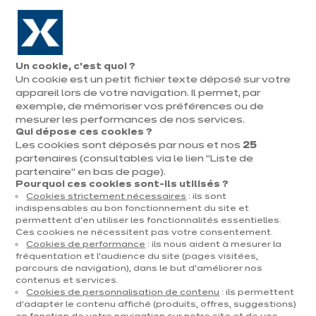
Aller à la navigation
Aller au contenu principal
En août, jusqu'à ¼ de votre cuisine offert !
Nos
Pren
Ouvrir
Un cookie, c’est quoi ?
le
magasins
rend
Un cookie est un petit fichier texte déposé sur votre
Prendre
menu
vous
rendez-vous
appareil lors de votre navigation. Il permet, par
Vous
exemple, de mémoriser vos préférences ou de
Accueil
Cuisines
Par catégorie
Cuisines d'exposition
Eiken natuur
êtes
mesurer les performances de nos services.
Qui dépose ces cookies ?
ici
Les cookies sont déposés par nous et nos
25
:
partenaires (consultables via le lien "Liste de
partenaire" en bas de page).
Pourquoi ces cookies sont-ils utilisés ?
Cookies strictement nécessaires
: ils sont
Contact
indispensables au bon fonctionnement du site et
permettent d’en utiliser les fonctionnalités essentielles.
Ces cookies ne nécessitent pas votre consentement.
Télécharger le catalogue
Cookies de performance
: ils nous aident à mesurer la
fréquentation et l’audience du site (pages visitées,
parcours de navigation), dans le but d’améliorer nos
Prendre rendez-vous
contenus et services.
Cookies de personnalisation de contenu
: ils permettent
d’adapter le contenu affiché (produits, offres, suggestions)