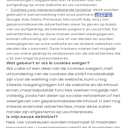
aanbiedingen, suggesties) aan te passen aan uw
surfgedrag op onze website en uw voorkeuren.
Keukens & inrichting
Cookies voor gepersonaliseerde reclame
: deze worden
gebruikt in samenwerking met onze partners (
Google
,
Onze keukens
Google Ads, Meta, Pinterest, Microsoft Ads, enz.) om
gepersonaliseerde advertenties weer te geven op basis
Keukeninspiratie
van uw surfgedrag, de bekeken pagina's en uw profiel. De
Interieurs
advertenties die op deze manier worden weergegeven,
kunnen afkomstig zijn van ons of van derden en worden
weergegeven op onze website en op andere websites van
Jouw project
derden die u bezoekt. Deze trackers maken het mogelijk
om uw online gedrag te analyseren om de advertenties die
u te zien krijgt te personaliseren.
Over ixina
Wat gebeurt er als ik cookies weiger?
Als u alle of een deel van de cookies weigert, met
uitzondering van de cookies die strikt noodzakelijk
Werken bij ixina
zijn voor de werking van de website, kunt u nog
steeds toegang krijgen tot de website en de inhoud
ervan, maar bepaalde functies werken mogelijk niet
Nieuwsbrief
volledig, zoals het delen op sociale netwerken of het
weergeven van gepersonaliseerde inhoud. U ziet nog
Ontdek al ons nieuws
steeds evenveel advertenties, maar deze zullen
minder zijn afgestemd op uw interesses.
Is mijn keuze definitief?
Nee. Uw voorkeuren worden maximaal 12 maanden
bewaard als u toestemming geeft en 6 maanden als