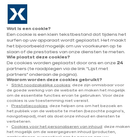
Naar de navigatie gaan
Naar de hoofdinhoud gaan
In augustus : tot ¼ van je keuken cadeau!
Onze
Afsp
Menu
Wat is een cookie?
openen
winkels
mak
Een cookie is een klein tekstbestand dat tijdens het
Afspraak
maken
surfen op uw apparaat wordt geplaatst. Het maakt
U
het bijvoorbeeld mogelijk om uw voorkeuren op te
Home
Onze keukens
Per categorie
Onze toonzaalkeukens
[Translate to Né
bevindt
slaan of de prestaties van onze diensten te meten.
Wie plaatst deze cookies?
zich
De cookies worden geplaatst door ons en onze
24
hier:
partners (te raadplegen via de link “Lijst met
partners” onderaan de pagina).
Waarom worden deze cookies gebruikt?
Strikt noodzakelijke cookies
: deze zijn onmisbaar voor
Contact
de goede werking van de website en maken het mogelijk
om de essentiële functies ervan te gebruiken. Voor deze
cookies is uw toestemming niet vereist.
Brochure downloaden
Prestatiecookies
: deze helpen ons om het bezoek en
het publiek van de website te meten (bezochte pagina's,
navigatiepad), met als doel onze inhoud en diensten te
Afspraak maken
verbeteren.
Cookies voor het personaliseren van inhoud
: deze maken
het mogelijk om de weergegeven inhoud (producten,