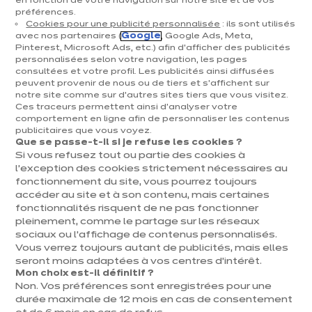
en fonction de votre navigation sur notre site et de vos
préférences.
Cuisines & aménagement
Cookies pour une publicité personnalisée
: ils sont utilisés
avec nos partenaires (
Google
, Google Ads, Meta,
Cuisines équipées
Pinterest, Microsoft Ads, etc.) afin d’afficher des publicités
personnalisées selon votre navigation, les pages
Inspirations & conseils
consultées et votre profil. Les publicités ainsi diffusées
Aménagement intérieur
peuvent provenir de nous ou de tiers et s'affichent sur
notre site comme sur d’autres sites tiers que vous visitez.
Ces traceurs permettent ainsi d'analyser votre
Votre projet
comportement en ligne afin de personnaliser les contenus
publicitaires que vous voyez.
Que se passe-t-il si je refuse les cookies ?
À propos d'ixina
Si vous refusez tout ou partie des cookies à
l’exception des cookies strictement nécessaires au
fonctionnement du site, vous pourrez toujours
Recrutement
accéder au site et à son contenu, mais certaines
fonctionnalités risquent de ne pas fonctionner
pleinement, comme le partage sur les réseaux
Newsletter
sociaux ou l’affichage de contenus personnalisés.
Vous verrez toujours autant de publicités, mais elles
Découvrez toutes nos nouveautés
seront moins adaptées à vos centres d’intérêt.
Mon choix est-il définitif ?
Non. Vos préférences sont enregistrées pour une
durée maximale de 12 mois en cas de consentement