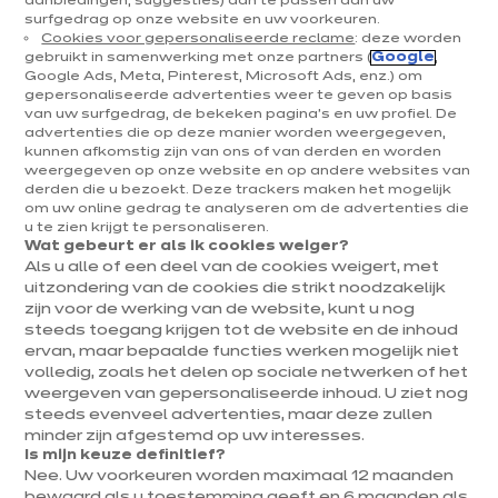
aanbiedingen, suggesties) aan te passen aan uw
surfgedrag op onze website en uw voorkeuren.
Keukens & inrichting
Cookies voor gepersonaliseerde reclame
: deze worden
gebruikt in samenwerking met onze partners (
Google
,
Onze keukens
Google Ads, Meta, Pinterest, Microsoft Ads, enz.) om
gepersonaliseerde advertenties weer te geven op basis
Keukeninspiratie
van uw surfgedrag, de bekeken pagina's en uw profiel. De
Interieurs
advertenties die op deze manier worden weergegeven,
kunnen afkomstig zijn van ons of van derden en worden
weergegeven op onze website en op andere websites van
Jouw project
derden die u bezoekt. Deze trackers maken het mogelijk
om uw online gedrag te analyseren om de advertenties die
u te zien krijgt te personaliseren.
Over ixina
Wat gebeurt er als ik cookies weiger?
Als u alle of een deel van de cookies weigert, met
uitzondering van de cookies die strikt noodzakelijk
Werken bij ixina
zijn voor de werking van de website, kunt u nog
steeds toegang krijgen tot de website en de inhoud
ervan, maar bepaalde functies werken mogelijk niet
Nieuwsbrief
volledig, zoals het delen op sociale netwerken of het
weergeven van gepersonaliseerde inhoud. U ziet nog
Ontdek al ons nieuws
steeds evenveel advertenties, maar deze zullen
minder zijn afgestemd op uw interesses.
Is mijn keuze definitief?
Nee. Uw voorkeuren worden maximaal 12 maanden
bewaard als u toestemming geeft en 6 maanden als