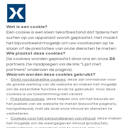
Naar de navigatie gaan
Naar de hoofdinhoud gaan
In augustus : tot ¼ van je keuken cadeau!
Onze
Afsp
Menu
Wat is een cookie?
openen
winkels
mak
Een cookie is een klein tekstbestand dat tijdens het
Afspraak
maken
surfen op uw apparaat wordt geplaatst. Het maakt
U
het bijvoorbeeld mogelijk om uw voorkeuren op te
Home
Onze keukens
Per categorie
Onze toonzaalkeukens
Tv-Meubel - Be
bevindt
slaan of de prestaties van onze diensten te meten.
Wie plaatst deze cookies?
zich
De cookies worden geplaatst door ons en onze
24
hier:
partners (te raadplegen via de link “Lijst met
partners” onderaan de pagina).
Waarom worden deze cookies gebruikt?
Strikt noodzakelijke cookies
: deze zijn onmisbaar voor
Contact
de goede werking van de website en maken het mogelijk
om de essentiële functies ervan te gebruiken. Voor deze
cookies is uw toestemming niet vereist.
Brochure downloaden
Prestatiecookies
: deze helpen ons om het bezoek en
het publiek van de website te meten (bezochte pagina's,
navigatiepad), met als doel onze inhoud en diensten te
Afspraak maken
verbeteren.
Cookies voor het personaliseren van inhoud
: deze maken
het mogelijk om de weergegeven inhoud (producten,