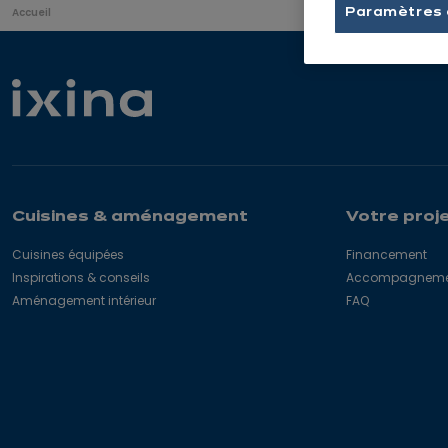
Vous
Accueil
Paramètres 
êtes
ici
:
Cuisines & aménagement
Votre proj
Cuisines équipées
Financement
Inspirations & conseils
Accompagnement
Aménagement intérieur
FAQ