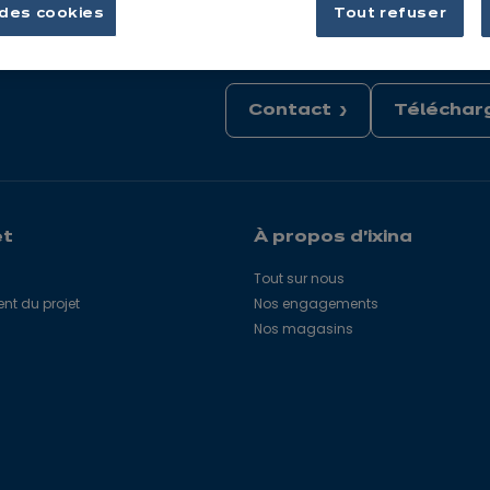
des cookies
Tout refuser
Contact
Télécharg
et
À propos d'ixina
Tout sur nous
 du projet
Nos engagements
Nos magasins