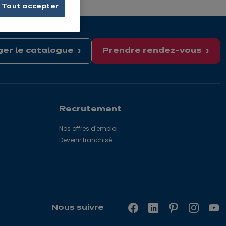
Tout accepter
er le catalogue
Prendre rendez-vous
Recrutement
Nos offres d'emploi
Devenir franchisé
Nous suivre
Facebook
LinkedIn
Pinterest
Instagr
Yo
—
—
—
—
—