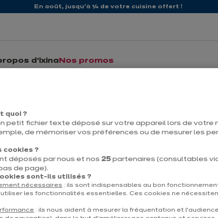
En août, jusqu'à ¼ de votre cuisine offert !
propos d'ixina
Nos promos
rmations relatives à l'adresse
t quoi ?
n petit fichier texte déposé sur votre appareil lors de votre n
ont l’objet de traitements informatisés sous la responsabilité
emple, de mémoriser vos préférences ou de mesurer les p
sélectionné (ci-après le « Magasin »), dès lors que vous comp
 cookies ?
isposition un espace personnel dédié vous permettant de pilot
nt déposés par nous et nos
25
partenaires (consultables via 
 Courriel », de vous envoyer, selon le(s) moyen(s) au(x)quel(
 bas de page).
okies sont-ils utilisés ?
ment ultérieur à des fins statistiques.
tement nécessaires
: ils sont indispensables au bon fonctionnement
utiliser les fonctionnalités essentielles. Ces cookies ne nécessite
erformance
: ils nous aident à mesurer la fréquentation et l’audienc