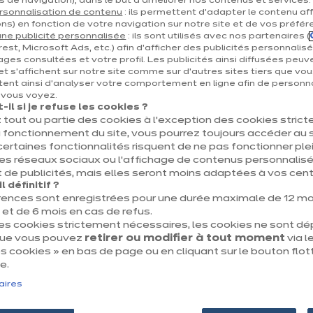
s de navigation), dans le but d’améliorer nos contenus et services.
eigne puisse vous créer un espace personnel dédié. Si des i
rsonnalisation de contenu
: ils permettent d’adapter le contenu aff
ns) en fonction de votre navigation sur notre site et de vos préfér
ne publicité personnalisée
: ils sont utilisés avec nos partenaires (
est, Microsoft Ads, etc.) afin d’afficher des publicités personnalis
e l’Enseigne en charge de la relation client. Elles seront tra
ages consultées et votre profil. Les publicités ainsi diffusées peuv
mère de l’Enseigne.
et s'affichent sur notre site comme sur d’autres sites tiers que vou
ent ainsi d'analyser votre comportement en ligne afin de personna
e vous voyez.
on duquel vous utilisez votre espace personnel, à savoir les 
il si je refuse les cookies ?
omotionnelles, vos données sont également traitées sur la b
 tout ou partie des cookies à l’exception des cookies stric
 fonctionnement du site, vous pourrez toujours accéder au s
t supprimées lors de la suppression de cet espace personnel/
certaines fonctionnalités risquent de ne pas fonctionner 
sages publicitaires, si vous y avez consenti, sont conservé
les réseaux sociaux ou l’affichage de contenus personnalisé
 de publicités, mais elles seront moins adaptées à vos centr
 définitif ?
ection des personnes physiques à l’égard des traitements de 
rences sont enregistrées pour une durée maximale de 12 mo
GPD »), vous disposez du droit d’accès, de rectification, d’eff
t de 6 mois en cas de refus.
des cookies strictement nécessaires, les cookies ne sont d
que vous pouvez
retirer ou modifier à tout moment
via le
 cookies » en bas de page ou en cliquant sur le bouton flot
vous pouvez contacter l’Enseigne en cliquant
ou par courrie
ici
e.
tion auprès de l’Autorité de Protection des Données si vous
aires