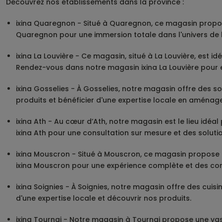
Découvrez nos établissements dans la province :
ixina Quaregnon - Situé à Quaregnon, ce magasin propos
Quaregnon pour une immersion totale dans l'univers de 
ixina La Louvière - Ce magasin, situé à La Louvière, est 
Rendez-vous dans notre magasin ixina La Louvière pour ex
ixina Gosselies - À Gosselies, notre magasin offre des so
produits et bénéficier d'une expertise locale en aménage
ixina Ath - Au cœur d’Ath, notre magasin est le lieu idéal
ixina Ath pour une consultation sur mesure et des solut
ixina Mouscron - Situé à Mouscron, ce magasin propose 
ixina Mouscron pour une expérience complète et des con
ixina Soignies - À Soignies, notre magasin offre des cuis
d'une expertise locale et découvrir nos produits.
ixina Tournai - Notre magasin à Tournai propose une va