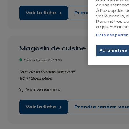
consentement e
À l’exception 
Voir la fiche
Prendre rendez-vo
votre accord, 
Paramètres des
à gauche du sit
Liste des parten
Magasin de cuisine ixina Gossel
Paramètres 
Ouvert jusqu'à 18:15
Rue de la Renaissance 15
6041 Gosselies
Voir le numéro
Voir la fiche
Prendre rendez-vo