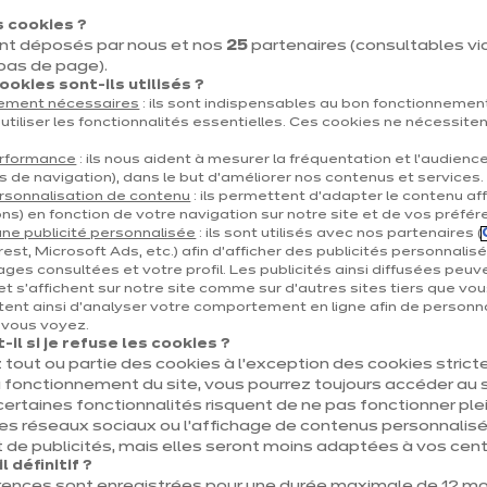
Ouvert jusqu'à 18:30
 cookies ?
nt déposés par nous et nos
25
partenaires (consultables via 
Rue des Roselières 
 bas de page).
7503 Tournai
okies sont-ils utilisés ?
tement nécessaires
: ils sont indispensables au bon fonctionnement
Voir le numéro
utiliser les fonctionnalités essentielles. Ces cookies ne nécessite
erformance
: ils nous aident à mesurer la fréquentation et l’audienc
s de navigation), dans le but d’améliorer nos contenus et services.
us
Voir la fiche
rsonnalisation de contenu
: ils permettent d’adapter le contenu aff
ns) en fonction de votre navigation sur notre site et de vos préfér
ne publicité personnalisée
: ils sont utilisés avec nos partenaires (
est, Microsoft Ads, etc.) afin d’afficher des publicités personnalis
ages consultées et votre profil. Les publicités ainsi diffusées peuv
et s'affichent sur notre site comme sur d’autres sites tiers que vou
ent ainsi d'analyser votre comportement en ligne afin de personna
es
Magasin de cu
e vous voyez.
il si je refuse les cookies ?
Ouvert jusqu'à 18:30
 tout ou partie des cookies à l’exception des cookies stric
 fonctionnement du site, vous pourrez toujours accéder au s
Chaussée de Tournai
certaines fonctionnalités risquent de ne pas fonctionner 
les réseaux sociaux ou l’affichage de contenus personnalisé
7801 Ath
 de publicités, mais elles seront moins adaptées à vos centr
 définitif ?
Voir le numéro
rences sont enregistrées pour une durée maximale de 12 mo