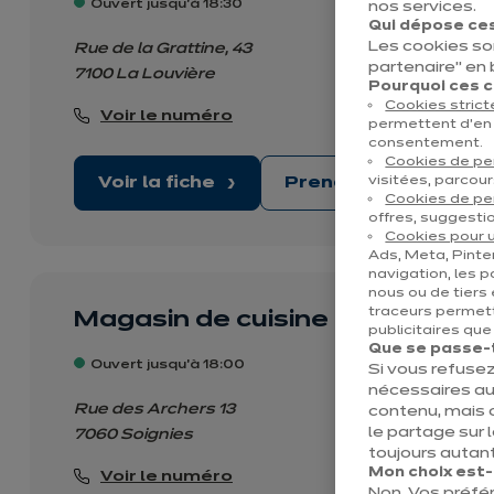
Ouvert jusqu'à 18:30
nos services.
Qui dépose ces
Les cookies so
Rue de la Grattine, 43
partenaire" en
7100 La Louvière
Pourquoi ces co
Cookies stric
Voir le numéro
permettent d’en 
consentement.
Cookies de p
visitées, parcour
Voir la fiche
Prendre rendez-vo
Cookies de pe
offres, suggestio
Cookies pour u
Ads, Meta, Pinter
navigation, les p
nous ou de tiers 
traceurs permett
Magasin de cuisine ixina Soigni
publicitaires qu
Que se passe-t-
Ouvert jusqu'à 18:00
Si vous refusez
nécessaires au
Rue des Archers 13
contenu, mais 
le partage sur 
7060 Soignies
toujours autant
Mon choix est-il
Voir le numéro
Non. Vos préfé