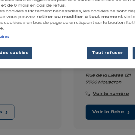
t de 6 mois en cas de refus.
des cookies strictement nécessaires, les cookies ne sont d
us
Voir la fiche
que vous pouvez
retirer ou modifier à tout moment
via le
 cookies » en bas de page ou en cliquant sur le bouton flot
e.
aires
ies
Magasin de c
des cookies
Tout refuser
Ouvert jusqu'à 18:30
Rue de la Liesse 121
7700 Mouscron
Voir le numéro
us
Voir la fiche