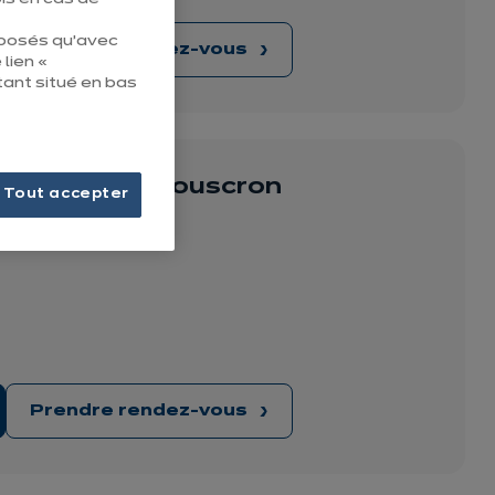
éposés qu’avec
Prendre rendez-vous
 lien «
tant situé en bas
uisine ixina Mouscron
Tout accepter
Prendre rendez-vous