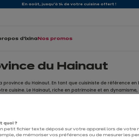
En août, jusqu'à ¼ de votre cuisine offert !
propos d'ixina
Nos promos
ovince du Hainaut
a province du Hainaut. En tant que cuisiniste de référence e
re cuisine. Le Hainaut, riche en patrimoine et en dynamisme, o
égion, nous sommes en mesure de vous offrir un service pers
t quoi ?
vière
Magasin de cu
n petit fichier texte déposé sur votre appareil lors de votre n
emple, de mémoriser vos préférences ou de mesurer les p