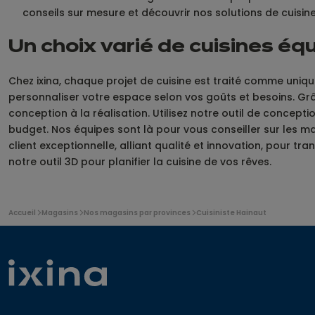
conseils sur mesure et découvrir nos solutions de cuisine
Un choix varié de cuisines é
Chez ixina, chaque projet de cuisine est traité comme un
personnaliser votre espace selon vos goûts et besoins. Gr
conception à la réalisation. Utilisez notre outil de concept
budget. Nos équipes sont là pour vous conseiller sur les ma
client exceptionnelle, alliant qualité et innovation, pour
notre outil 3D pour planifier la cuisine de vos rêves.
Vous
Accueil
Magasins
Nos magasins par provinces
Cuisiniste Hainaut
êtes
ici
: