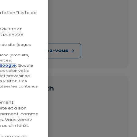
le lien "Liste de
5A
 du site et
nt pas votre
e du site (pages
Prendre rendez-vous
iché (produits,
ences.
Google
, Google
ées selon votre
ent provenir de
s visitez. Ces
liser les contenus
isine ixina Ath
tement
ite et à son
 195
pleinement, comme
s. Vous verrez
es d’intérêt.
is en cas de