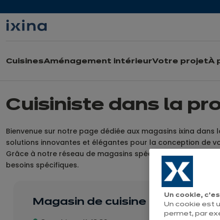
Aller à la navigation
Aller au contenu principal
Cuisines
Aménagement intérieur
Votre projet
À 
Cuisiniste dans la pr
Bienvenue sur notre page dédiée aux magasins ixina dans l
solutions innovantes et élégantes pour la conception de vot
Grâce à notre réseau de magasins spécialisés dans cette r
besoins spécifiques.
Un cookie, c’es
Magasin de cuisine ixina La Lou
Un cookie est u
permet, par ex