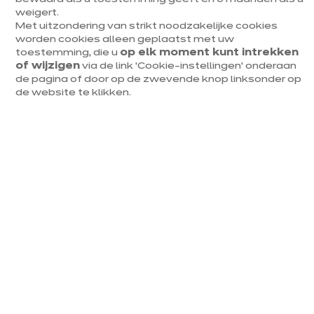
weigert.
Met uitzondering van strikt noodzakelijke cookies
Duitse kwaliteit
worden cookies alleen geplaatst met uw
toestemming, die u
op elk moment kunt intrekken
10 jaar garantie
of wijzigen
via de link ‘Cookie-instellingen’ onderaan
de pagina of door op de zwevende knop linksonder op
Diverse prijssegmenten
de website te klikken.
Mijn keuken in 3D
Een afspraak maken
Eén model, verschillende
mogelijkheden