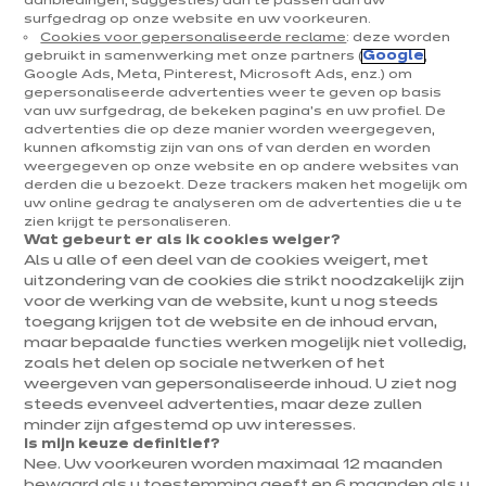
aanbiedingen, suggesties) aan te passen aan uw
surfgedrag op onze website en uw voorkeuren.
Cookies voor gepersonaliseerde reclame
: deze worden
gebruikt in samenwerking met onze partners (
Google
,
Google Ads, Meta, Pinterest, Microsoft Ads, enz.) om
gepersonaliseerde advertenties weer te geven op basis
Modano
van uw surfgedrag, de bekeken pagina's en uw profiel. De
L-vormige opstelling
advertenties die op deze manier worden weergegeven,
kunnen afkomstig zijn van ons of van derden en worden
1 kleur beschikbaar
weergegeven op onze website en op andere websites van
derden die u bezoekt. Deze trackers maken het mogelijk om
uw online gedrag te analyseren om de advertenties die u te
zien krijgt te personaliseren.
Vorige
Volgende
Wat gebeurt er als ik cookies weiger?
Alpine wit
Als u alle of een deel van de cookies weigert, met
11 311 €
uitzondering van de cookies die strikt noodzakelijk zijn
/ BTWi 6%
12 566€
/ BTWi
voor de werking van de website, kunt u nog steeds
21%
toegang krijgen tot de website en de inhoud ervan,
Meer
Prijs met elektrotoestellen inbegrepen
maar bepaalde functies werken mogelijk niet volledig,
weten
zoals het delen op sociale netwerken of het
weergeven van gepersonaliseerde inhoud. U ziet nog
Wind uit het noorden
steeds evenveel advertenties, maar deze zullen
Modano is een keuken die fluistert: “Adem diep in en uit, ontspan
minder zijn afgestemd op uw interesses.
je!” Deze keuken met lichte kleurschakeringen en zachthout
Is mijn keuze definitief?
heeft de Scandinavische rust waar we dol op zijn. Eenvoudig,
Nee. Uw voorkeuren worden maximaal 12 maanden
zonder poespas. De keukenversie van het cocoonen.
Meer tonen
bewaard als u toestemming geeft en 6 maanden als u