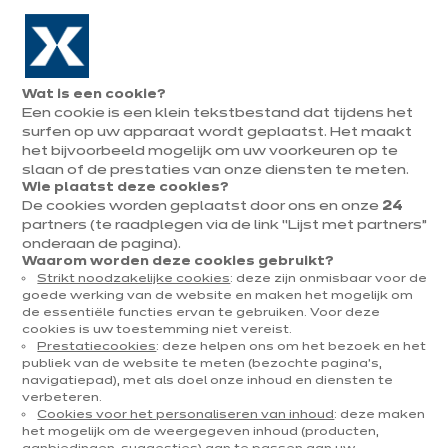
Naar de navigatie gaan
Naar de hoofdinhoud gaan
In augustus : tot ¼ van je keuken cadeau!
Onze
Afsp
Menu
Wat is een cookie?
openen
winkels
mak
Een cookie is een klein tekstbestand dat tijdens het
Afspraak
maken
surfen op uw apparaat wordt geplaatst. Het maakt
het bijvoorbeeld mogelijk om uw voorkeuren op te
slaan of de prestaties van onze diensten te meten.
Wie plaatst deze cookies?
De cookies worden geplaatst door ons en onze
24
partners (te raadplegen via de link “Lijst met partners”
onderaan de pagina).
Waarom worden deze cookies gebruikt?
Strikt noodzakelijke cookies
: deze zijn onmisbaar voor de
goede werking van de website en maken het mogelijk om
e
de essentiële functies ervan te gebruiken. Voor deze
cookies is uw toestemming niet vereist.
Prestatiecookies
: deze helpen ons om het bezoek en het
publiek van de website te meten (bezochte pagina's,
navigatiepad), met als doel onze inhoud en diensten te
verbeteren.
Cookies voor het personaliseren van inhoud
: deze maken
het mogelijk om de weergegeven inhoud (producten,