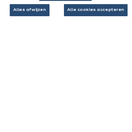
Alles afwijzen
Alle cookies accepteren
Contact
Brochure downloaden
Afspraak maken
Keukens & inrichting
Onze keukens
Keukeninspiratie
Interieurs
Jouw project
Over ixina