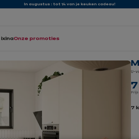
In augustus : tot ¼ van je keuken cadeau!
ixina
Onze promoties
M
U-vo
7
Prij
7 
V