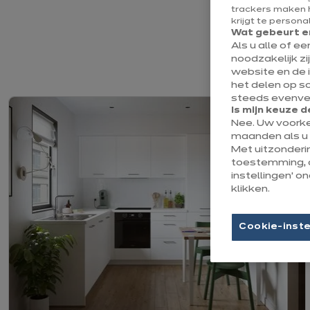
trackers maken h
krijgt te persona
Wat gebeurt er
Als u alle of e
Het r
noodzakelijk zi
website en de 
het delen op s
steeds evenvee
Is mijn keuze d
Nee. Uw voork
maanden als u 
Met uitzonderi
toestemming, 
instellingen’ 
klikken.
Cookie-inste