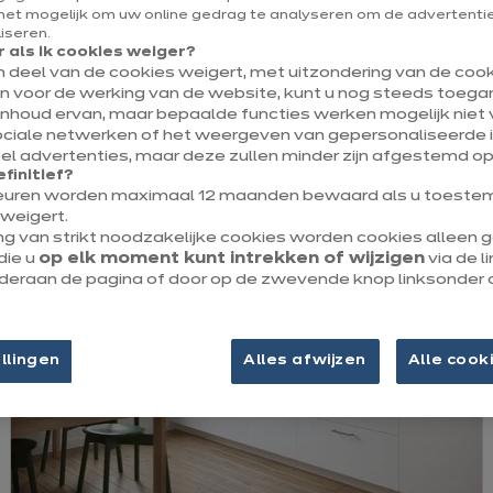
et mogelijk om uw online gedrag te analyseren om de advertenties
liseren.
Bij ixina ervaar je een keukenmodel nooit op dezelfde manier.
 als ik cookies weiger?
Het past zich immers volledig aan je ruimte en gewoontes aan
en deel van de cookies weigert, met uitzondering van de cooki
esultaat: een keuken die bedacht is voor jou en je manier van 
jn voor de werking van de website, kunt u nog steeds toegan
inhoud ervan, maar bepaalde functies werken mogelijk niet v
ociale netwerken of het weergeven van gepersonaliseerde i
l advertenties, maar deze zullen minder zijn afgestemd op
efinitief?
euren worden maximaal 12 maanden bewaard als u toestem
weigert.
ng van strikt noodzakelijke cookies worden cookies alleen
die u
op elk moment kunt intrekken of wijzigen
via de l
onderaan de pagina of door op de zwevende knop linksonder 
llingen
Alles afwijzen
Alle cook