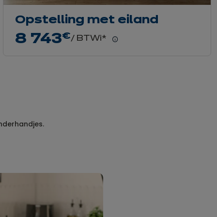
Opstelling met eiland
8 743
€
/ BTWi*
Meer
weten
inderhandjes.