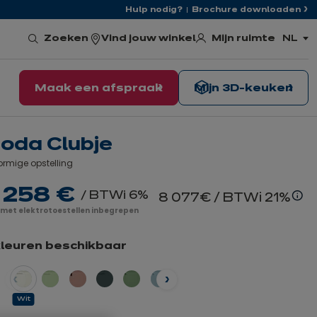
Hulp nodig?
Brochure downloaden
Mijn ruimte
Zoeken
Vind jouw winkel
NL
,
kies
de
taal
Maak een afspraak
Mijn 3D-keuken
oda Clubje
rmige opstelling
 258 €
/ BTWi 6%
8 077€
/ BTWi 21%
Me
s met elektrotoestellen inbegrepen
we
kleuren beschikbaar
orige
Volgende
Wit