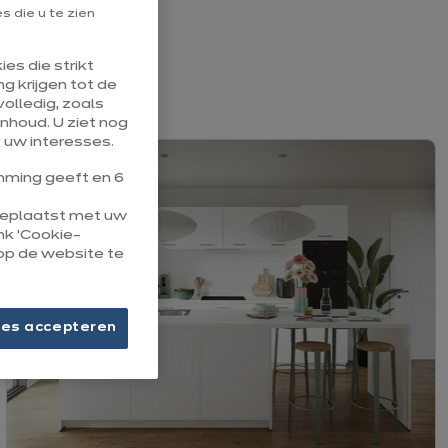
 die u te zien
.
es die strikt
leven.
g krijgen tot de
olledig, zoals
nhoud. U ziet nog
 uw interesses.
ming geeft en 6
 geplaatst met uw
ink ‘Cookie-
op de website te
ies accepteren