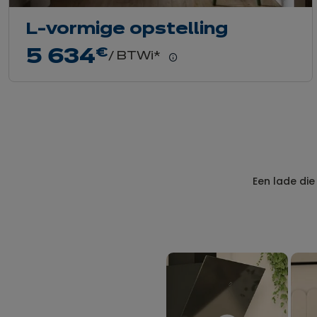
L-vormige opstelling
5 634
€
/ BTWi*
Meer
weten
Een lade die