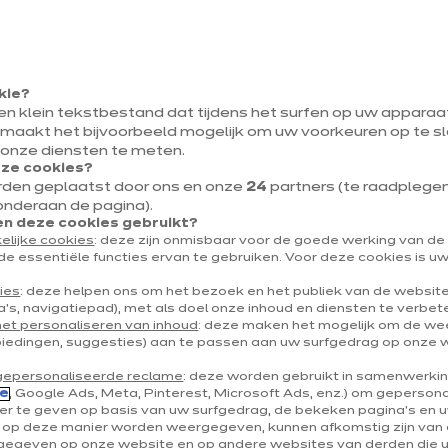
Ee
Vo
Sam
keuk
verw
Mod
kie?
Mee
Acht
een klein tekstbestand dat tijdens het surfen op uw appara
beko
 maakt het bijvoorbeeld mogelijk om uw voorkeuren op te sl
en p
 onze diensten te meten.
koke
eze cookies?
of d
rden geplaatst door ons en onze
24
partners (te raadplegen v
onderaan de pagina).
 deze cookies gebruikt?
elijke cookies
: deze zijn onmisbaar voor de goede werking van d
de essentiële functies ervan te gebruiken. Voor deze cookies is 
ies
: deze helpen ons om het bezoek en het publiek van de websit
's, navigatiepad), met als doel onze inhoud en diensten te verbet
het personaliseren van inhoud
: deze maken het mogelijk om de w
biedingen, suggesties) aan te passen aan uw surfgedrag op onze 
Vo
gepersonaliseerde reclame
: deze worden gebruikt in samenwerki
e
, Google Ads, Meta, Pinterest, Microsoft Ads, enz.) om geperson
r te geven op basis van uw surfgedrag, de bekeken pagina's en uw
e op deze manier worden weergegeven, kunnen afkomstig zijn van 
lfde model, eindeloze mogelij
egeven op onze website en op andere websites van derden die 