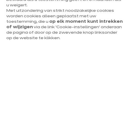
sjalot
u weigert.
Met uitzondering van strikt noodzakelijke cookies
50 gr witte wijn
Olijfolie
worden cookies alleen geplaatst met uw
toestemming, die u
op elk moment kunt intrekken
of wijzigen
via de link ‘Cookie-instellingen’ onderaan
de pagina of door op de zwevende knop linksonder
Instructies
op de website te klikken.
Kruid de dubbele filets aan de binnenkant met
peper en zou en plaats ze op elkaar.
Bak kort de vel kant aan in een hete pan en leg
op een in geoliede bakplaat.
Smeer de bovenkant in met mosterd En beleg
met het paneermeel.
Bak af op 180 gr gedurende +/- 10 min.