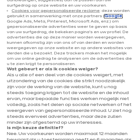
aanbiedingen, suggesties) aan te passen aan uw
surfgedrag op onze website en uw voorkeuren.
Voorbereiding van de
Cookies voor gepersonaliseerde reclame
: deze worden
gebruikt in samenwerking met onze partners (
Google
,
pladijs filets
Google Ads, Meta, Pinterest, Microsoft Ads, enz.) om
gepersonaliseerde advertenties weer te geven op basis
van uw surfgedrag, de bekeken pagina's en uw profiel. De
advertenties die op deze manier worden weergegeven,
kunnen afkomstig zijn van ons of van derden en worden
voorbereiding
weergegeven op onze website en op andere websites van
derden die u bezoekt. Deze trackers maken het mogelijk
om uw online gedrag te analyseren om de advertenties die
u te zien krijgt te personaliseren.
Wat gebeurt er als ik cookies weiger?
Als u alle of een deel van de cookies weigert, met
uitzondering van de cookies die strikt noodzakelijk
25 min.
Gemiddeld
20 min.
zijn voor de werking van de website, kunt u nog
steeds toegang krijgen tot de website en de inhoud
ervan, maar bepaalde functies werken mogelijk niet
volledig, zoals het delen op sociale netwerken of het
Ingrédients : 4 pers.
weergeven van gepersonaliseerde inhoud. U ziet nog
steeds evenveel advertenties, maar deze zullen
pp 2 dubbele pladijs
Mosterd
minder zijn afgestemd op uw interesses.
filets
Is mijn keuze definitief?
Nee. Uw voorkeuren worden maximaal 12 maanden
70 gr versnipperde
250 gr panko
bewaard als u toestemming geeft en 6 maanden als