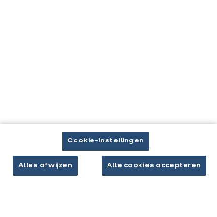
U
Home
bevindt
zich
hier:
Contact
Brochure downloaden
Cookie-instellingen
Afspraak maken
Alles afwijzen
Alle cookies accepteren
Keukens & inrichting
Onze keukens