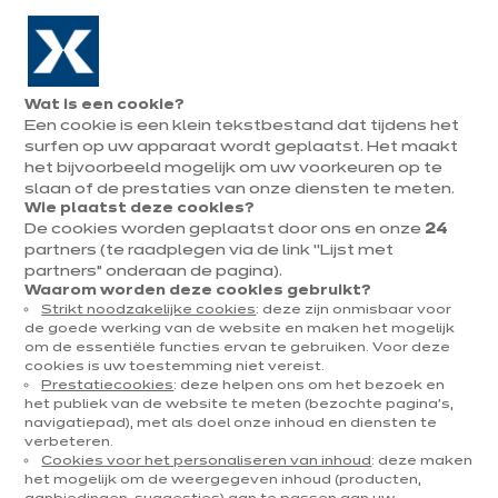
Naar de navigatie gaan
Naar de hoofdinhoud gaan
In augustus : tot ¼ van je keuken cadeau!
Onze
Afsp
Menu
Wat is een cookie?
openen
winkels
mak
Een cookie is een klein tekstbestand dat tijdens het
Afspraak
maken
surfen op uw apparaat wordt geplaatst. Het maakt
het bijvoorbeeld mogelijk om uw voorkeuren op te
slaan of de prestaties van onze diensten te meten.
Wie plaatst deze cookies?
De cookies worden geplaatst door ons en onze
24
partners (te raadplegen via de link “Lijst met
partners” onderaan de pagina).
Waarom worden deze cookies gebruikt?
Strikt noodzakelijke cookies
: deze zijn onmisbaar voor
de goede werking van de website en maken het mogelijk
om de essentiële functies ervan te gebruiken. Voor deze
cookies is uw toestemming niet vereist.
Prestatiecookies
: deze helpen ons om het bezoek en
het publiek van de website te meten (bezochte pagina's,
Pladijs met venkel en
navigatiepad), met als doel onze inhoud en diensten te
bouillonaardappel
verbeteren.
Cookies voor het personaliseren van inhoud
: deze maken
het mogelijk om de weergegeven inhoud (producten,