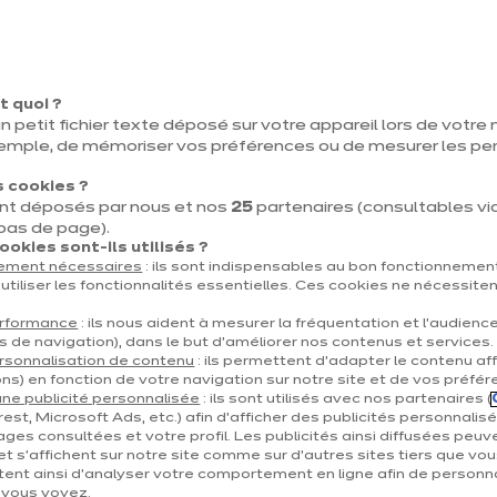
t quoi ?
n petit fichier texte déposé sur votre appareil lors de votre n
emple, de mémoriser vos préférences ou de mesurer les p
 cookies ?
nt déposés par nous et nos
25
partenaires (consultables via 
 bas de page).
okies sont-ils utilisés ?
tement nécessaires
: ils sont indispensables au bon fonctionnement
utiliser les fonctionnalités essentielles. Ces cookies ne nécessite
Dolce tendance
euros
€
7 789
/ TVAC 6%
erformance
: ils nous aident à mesurer la fréquentation et l’audienc
s de navigation), dans le but d’améliorer nos contenus et services.
euros
8 670
/ TVAC 21%
€
rsonnalisation de contenu
: ils permettent d’adapter le contenu aff
er le détail du prix
En savoir plus - Affiche
ns) en fonction de votre navigation sur notre site et de vos préfér
Prix avec électroménagers compris
ne publicité personnalisée
: ils sont utilisés avec nos partenaires (
est, Microsoft Ads, etc.) afin d’afficher des publicités personnalis
+ 2
ages consultées et votre profil. Les publicités ainsi diffusées peuv
et s'affichent sur notre site comme sur d’autres sites tiers que vou
ent ainsi d'analyser votre comportement en ligne afin de personna
e vous voyez.