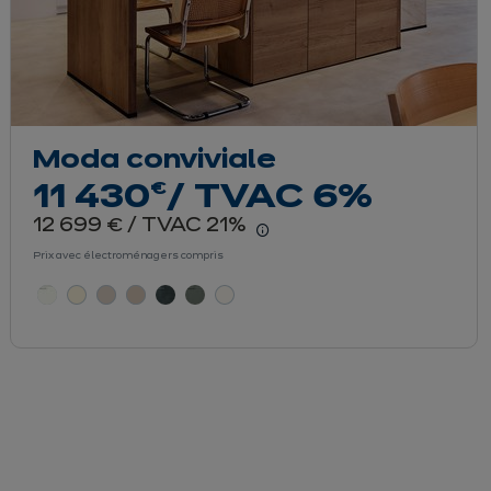
Moda conviviale
euros
€
11 430
/ TVAC 6%
euros
12 699
/ TVAC 21%
€
r le détail du prix
En savoir plus - Affich
Prix avec électroménagers compris