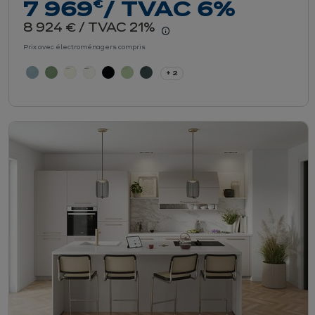
euros
€
7 969
/ TVAC 6%
euros
8 924
/ TVAC 21%
€
En savoir plus - Affiche
Prix avec électroménagers compris
+ 2