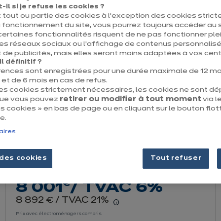
il si je refuse les cookies ?
 tout ou partie des cookies à l’exception des cookies stric
 fonctionnement du site, vous pourrez toujours accéder au s
certaines fonctionnalités risquent de ne pas fonctionner 
les réseaux sociaux ou l’affichage de contenus personnalisé
 de publicités, mais elles seront moins adaptées à vos centr
 définitif ?
rences sont enregistrées pour une durée maximale de 12 mo
t de 6 mois en cas de refus.
des cookies strictement nécessaires, les cookies ne sont d
que vous pouvez
retirer ou modifier à tout moment
via le
 cookies » en bas de page ou en cliquant sur le bouton flot
e.
aires
des cookies
Tout refuser
Moda Urban
euros
€
8 001
/ TVAC 6%
euros
8 892
/ TVAC 21%
€
r le détail du prix
En savoir plus - Affiche
Prix avec électroménagers compris