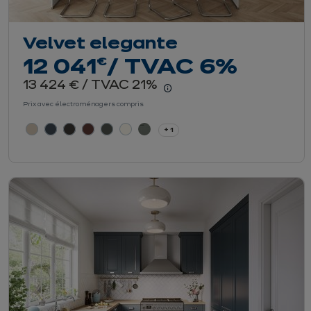
Velvet elegante
euros
€
12 041
/ TVAC 6%
euros
13 424
/ TVAC 21%
€
En savoir plus - Affich
Prix avec électroménagers compris
+ 1