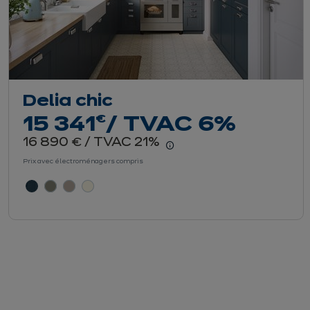
Delia chic
euros
€
15 341
/ TVAC 6%
euros
16 890
/ TVAC 21%
€
En savoir plus - Affich
Prix avec électroménagers compris