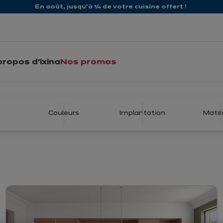
En août, jusqu'à ¼ de votre cuisine offert !
propos d'ixina
Nos promos
Nos cuisines équipée
rsonnalité. Chez ixina, tout se combine pour créer une cuisin
envies et votre budget.
Couleurs
Implantation
Matér