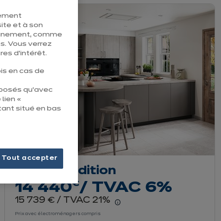
tement
ite et à son
pleinement, comme
s. Vous verrez
es d’intérêt.
is en cas de
éposés qu’avec
 lien «
tant situé en bas
Tout accepter
Clara Tradition
euros
€
14 440
/ TVAC 6%
euros
15 739
/ TVAC 21%
€
r le détail du prix
En savoir plus - Affich
Prix avec électroménagers compris