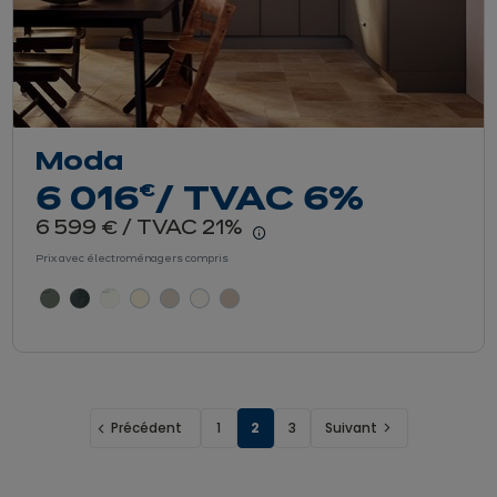
Moda
euros
€
6 016
/ TVAC 6%
euros
6 599
/ TVAC 21%
€
er le détail du prix
En savoir plus - Affiche
Prix avec électroménagers compris
Précédent
1
2
3
Suivant