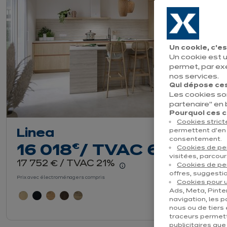
Un cookie, c’es
Un cookie est u
permet, par ex
nos services.
Qui dépose ces
Les cookies so
partenaire" en
Pourquoi ces co
Cookies stric
permettent d’en 
Linea
consentement.
euros
€
16 018
/ TVAC 6%
Cookies de p
visitées, parcour
euros
17 752
/ TVAC 21%
€
Cookies de pe
En savoir plus - Affich
offres, suggestio
Prix avec électroménagers compris
Cookies pour u
Ads, Meta, Pinter
navigation, les p
nous ou de tiers 
traceurs permett
publicitaires qu