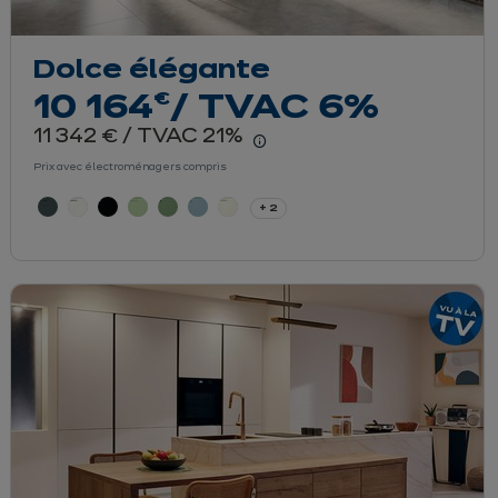
Dolce élégante
euros
€
10 164
/ TVAC 6%
euros
11 342
/ TVAC 21%
€
er le détail du prix
En savoir plus - Affiche
Prix avec électroménagers compris
+ 2