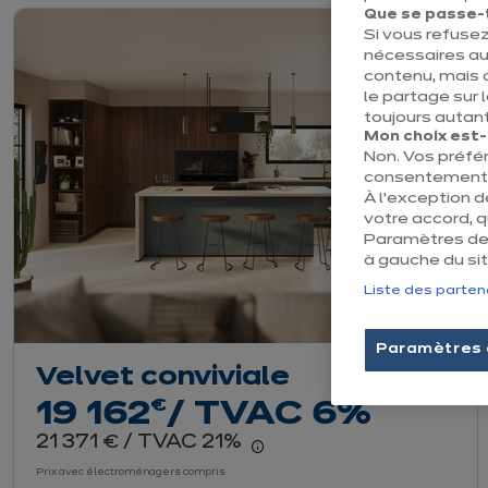
Que se passe-t-
Si vous refusez
nécessaires au
contenu, mais 
le partage sur 
toujours autant
Mon choix est-il
Non. Vos préfé
consentement e
À l’exception 
votre accord, 
Paramètres des
à gauche du sit
Liste des parten
Paramètres 
Velvet conviviale
euros
€
19 162
/ TVAC 6%
euros
21 371
/ TVAC 21%
€
En savoir plus - Affiche
Prix avec électroménagers compris