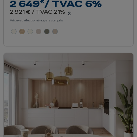
euros
€
2 649
/ TVAC 6%
euros
2 921
/ TVAC 21%
€
r le détail du prix
En savoir plus - Afficher
Prix avec électroménagers compris