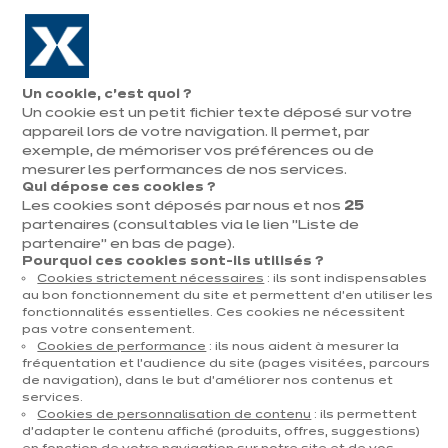
Aller à la navigation
Aller au contenu principal
En août, jusqu'à ¼ de votre cuisine offert !
Nos
Pren
Ouvrir
Un cookie, c’est quoi ?
le
magasins
rend
Un cookie est un petit fichier texte déposé sur votre
Prendre
menu
vous
rendez-vous
appareil lors de votre navigation. Il permet, par
exemple, de mémoriser vos préférences ou de
mesurer les performances de nos services.
Qui dépose ces cookies ?
Les cookies sont déposés par nous et nos
25
partenaires (consultables via le lien "Liste de
partenaire" en bas de page).
Pourquoi ces cookies sont-ils utilisés ?
Cookies strictement nécessaires
: ils sont indispensables
au bon fonctionnement du site et permettent d’en utiliser les
t
fonctionnalités essentielles. Ces cookies ne nécessitent
pas votre consentement.
Cookies de performance
: ils nous aident à mesurer la
fréquentation et l’audience du site (pages visitées, parcours
de navigation), dans le but d’améliorer nos contenus et
services.
Cookies de personnalisation de contenu
: ils permettent
d’adapter le contenu affiché (produits, offres, suggestions)