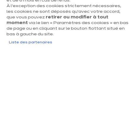
et de 6 mois en cas de refus.
À l’exception des cookies strictement nécessaires,
les cookies ne sont déposés qu’avec votre accord,
Qualité allemande
que vous pouvez
retirer ou modifier à tout
moment
via le lien « Paramètres des cookies » en bas
Garantie 10 ans
de page ou en cliquant sur le bouton flottant situé en
bas à gauche du site.
Budget respecté
Liste des partenaires
Je crée ma cuisine en 3D
Je prends rendez-vous
Un même modèle, un max de
possibilités
Chez ixina, un modèle ne se vit jamais de la même
façon. Selon votre espace et vos habitudes, il se
décline, s’adapte, se réorganise.
Résultat : une cuisine pensée pour vous et votre façon