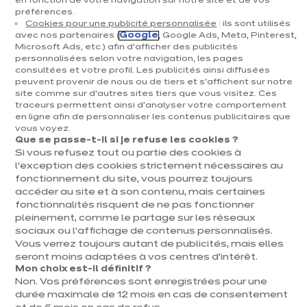
en fonction de votre navigation sur notre site et de vos
préférences.
Cookies pour une publicité personnalisée
: ils sont utilisés
avec nos partenaires (
Google
, Google Ads, Meta, Pinterest,
Microsoft Ads, etc.) afin d’afficher des publicités
personnalisées selon votre navigation, les pages
Delia cottage
consultées et votre profil. Les publicités ainsi diffusées
Implantation avec ilôt
peuvent provenir de nous ou de tiers et s'affichent sur notre
site comme sur d’autres sites tiers que vous visitez. Ces
4 coloris disponibles
traceurs permettent ainsi d'analyser votre comportement
en ligne afin de personnaliser les contenus publicitaires que
vous voyez.
Que se passe-t-il si je refuse les cookies ?
Précédent
Suivant
Si vous refusez tout ou partie des cookies à
Blanc
l’exception des cookies strictement nécessaires au
11 594 €
fonctionnement du site, vous pourrez toujours
/ TVAC 6%
12 957€
/
accéder au site et à son contenu, mais certaines
TVAC 21%
fonctionnalités risquent de ne pas fonctionner
En
Prix avec électroménagers compris
pleinement, comme le partage sur les réseaux
savoir
sociaux ou l’affichage de contenus personnalisés.
plus
Vous verrez toujours autant de publicités, mais elles
Ambiance familiale
seront moins adaptées à vos centres d’intérêt.
Dans cette cuisine, petits et grands n’auront qu’une envie :
Mon choix est-il définitif ?
passer des moments tous ensemble ! Véritable invitation à la
Non. Vos préférences sont enregistrées pour une
convivialité, cette cuisine DELIA allie espace, confort et élégance,
durée maximale de 12 mois en cas de consentement
pour le bonheur de toute la famille.
Voir plus