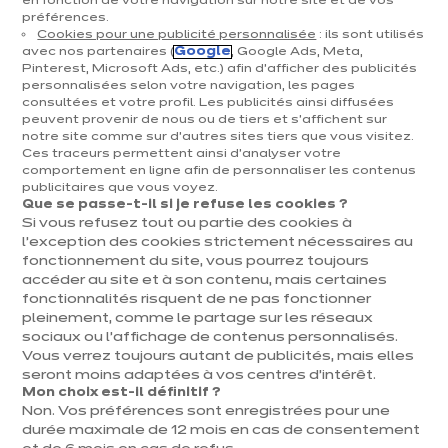
en fonction de votre navigation sur notre site et de vos
préférences.
Cookies pour une publicité personnalisée
: ils sont utilisés
avec nos partenaires (
Google
, Google Ads, Meta,
Pinterest, Microsoft Ads, etc.) afin d’afficher des publicités
personnalisées selon votre navigation, les pages
consultées et votre profil. Les publicités ainsi diffusées
peuvent provenir de nous ou de tiers et s'affichent sur
notre site comme sur d’autres sites tiers que vous visitez.
Ces traceurs permettent ainsi d'analyser votre
IXINA QUAREGNON
comportement en ligne afin de personnaliser les contenus
publicitaires que vous voyez.
Linea Elegante
Que se passe-t-il si je refuse les cookies ?
Si vous refusez tout ou partie des cookies à
euros
€
8 578
/ TVAC
euros
€
l’exception des cookies strictement nécessaires au
14 298
En
fonctionnement du site, vous pourrez toujours
savoir
Prix du modèle présenté, hors livraison et pose
plus
accéder au site et à son contenu, mais certaines
fonctionnalités risquent de ne pas fonctionner
pleinement, comme le partage sur les réseaux
sociaux ou l’affichage de contenus personnalisés.
Vous verrez toujours autant de publicités, mais elles
seront moins adaptées à vos centres d’intérêt.
Mon choix est-il définitif ?
Non. Vos préférences sont enregistrées pour une
durée maximale de 12 mois en cas de consentement