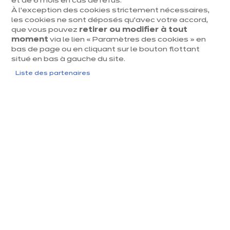
et de 6 mois en cas de refus.
À l’exception des cookies strictement nécessaires,
dent
Suiv
les cookies ne sont déposés qu’avec votre accord,
que vous pouvez
retirer ou modifier à tout
moment
via le lien « Paramètres des cookies » en
bas de page ou en cliquant sur le bouton flottant
situé en bas à gauche du site.
Liste des partenaires
IXINA QUAREGNON
Velvet édition
euros
€
14 842
/ TVAC
euros
€
24 737
En
savoir
Prix du modèle présenté, hors livraison et pose
plus