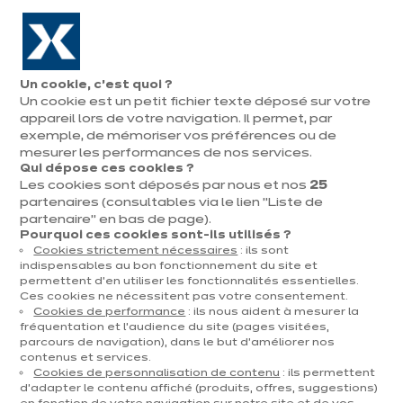
Aller à la navigation
Aller au contenu principal
En août, jusqu'à ¼ de votre cuisine offert !
Nos
Pren
Ouvrir
Un cookie, c’est quoi ?
le
magasins
rend
Un cookie est un petit fichier texte déposé sur votre
Prendre
menu
vous
rendez-vous
appareil lors de votre navigation. Il permet, par
Nos cuisines d'expo
exemple, de mémoriser vos préférences ou de
mesurer les performances de nos services.
Qui dépose ces cookies ?
Trier par
Filtrer
Les cookies sont déposés par nous et nos
25
partenaires (consultables via le lien "Liste de
partenaire" en bas de page).
124 résultats
Pourquoi ces cookies sont-ils utilisés ?
Cookies strictement nécessaires
: ils sont
indispensables au bon fonctionnement du site et
permettent d’en utiliser les fonctionnalités essentielles.
Ces cookies ne nécessitent pas votre consentement.
Cookies de performance
: ils nous aident à mesurer la
fréquentation et l’audience du site (pages visitées,
parcours de navigation), dans le but d’améliorer nos
contenus et services.
Cookies de personnalisation de contenu
: ils permettent
d’adapter le contenu affiché (produits, offres, suggestions)
dent
Suiv