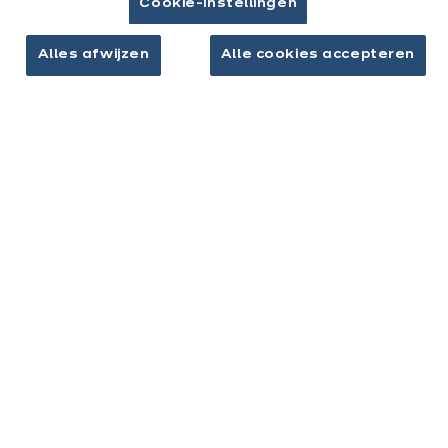
Cookie-instellingen
Afspraak maken
Alles afwijzen
Alle cookies accepteren
Keukens & inrichting
Onze keukens
Keukeninspiratie
Interieurs
Jouw project
Over ixina
Werken bij ixina
Nieuwsbrief