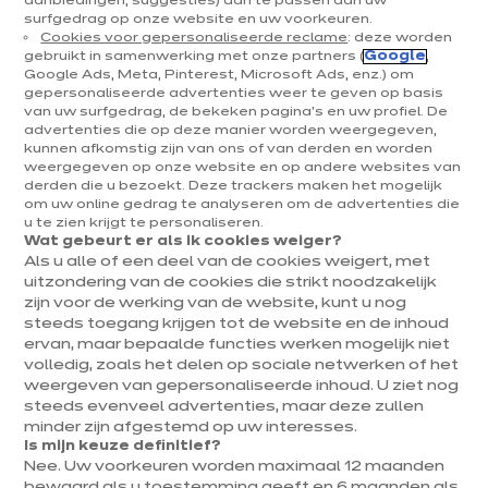
toevoegt: de keuze van de fronten, de
aanbiedingen, suggesties) aan te passen aan uw
surfgedrag op onze website en uw voorkeuren.
elektrotoestellen, de accessoires, het werkblad… De
Cookies voor gepersonaliseerde reclame
: deze worden
prijs hangt ook af van de gekozen opstelling: een
gebruikt in samenwerking met onze partners (
Google
,
Google Ads, Meta, Pinterest, Microsoft Ads, enz.) om
keuken met een I-, G-, U- of L-vorm, een lineaire
gepersonaliseerde advertenties weer te geven op basis
keuken, een eilandkeuken… Allemaal keuzes die de prijs
van uw surfgedrag, de bekeken pagina's en uw profiel. De
van je keuken zullen bepalen. Doorheen het volledige
advertenties die op deze manier worden weergegeven,
kunnen afkomstig zijn van ons of van derden en worden
project kan deze transparante nettoprijs aangepast
weergegeven op onze website en op andere websites van
worden om je budget zo goed mogelijk te respecteren.
derden die u bezoekt. Deze trackers maken het mogelijk
om uw online gedrag te analyseren om de advertenties die
u te zien krijgt te personaliseren.
Drie stappen om je keuken
Wat gebeurt er als ik cookies weiger?
aan te passen aan je
Als u alle of een deel van de cookies weigert, met
uitzondering van de cookies die strikt noodzakelijk
behoeften
en je budget !
zijn voor de werking van de website, kunt u nog
steeds toegang krijgen tot de website en de inhoud
ervan, maar bepaalde functies werken mogelijk niet
volledig, zoals het delen op sociale netwerken of het
weergeven van gepersonaliseerde inhoud. U ziet nog
steeds evenveel advertenties, maar deze zullen
minder zijn afgestemd op uw interesses.
Ik ontwerp
Is mijn keuze definitief?
Nee. Uw voorkeuren worden maximaal 12 maanden
mijn keuken
bewaard als u toestemming geeft en 6 maanden als