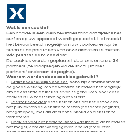
Naar de navigatie gaan
Naar de hoofdinhoud gaan
In augustus : tot ¼ van je keuken cadeau!
Onze
Afsp
Menu
Wat is een cookie?
openen
winkels
mak
Een cookie is een klein tekstbestand dat tijdens het
Afspraak
maken
surfen op uw apparaat wordt geplaatst. Het maakt
het bijvoorbeeld mogelijk om uw voorkeuren op te
slaan of de prestaties van onze diensten te meten.
Wie plaatst deze cookies?
Hoe berekenen we de prijs
De cookies worden geplaatst door ons en onze
24
partners (te raadplegen via de link “Lijst met
van jouw keuken bij ixina?
partners” onderaan de pagina).
Waarom worden deze cookies gebruikt?
Strikt noodzakelijke cookies
: deze zijn onmisbaar voor
de goede werking van de website en maken het mogelijk
om de essentiële functies ervan te gebruiken. Voor deze
cookies is uw toestemming niet vereist.
Prestatiecookies
: deze helpen ons om het bezoek en
het publiek van de website te meten (bezochte pagina's,
navigatiepad), met als doel onze inhoud en diensten te
verbeteren.
Wat bepaalt de prijs van je keuken? Goede vraag!
Cookies voor het personaliseren van inhoud
: deze maken
Eigenlijk hangt het allemaal af van wat je eraan
het mogelijk om de weergegeven inhoud (producten,