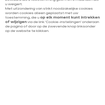
u weigert.
3D-ontwerptools
Met uitzondering van strikt noodzakelijke cookies
worden cookies alleen geplaatst met uw
toestemming, die u
op elk moment kunt intrekken
of wijzigen
via de link ‘Cookie-instellingen’ onderaan
de pagina of door op de zwevende knop linksonder
op de website te klikken.
Ik bepaal
de basisprijs
Meer weten
Ik pas mijn