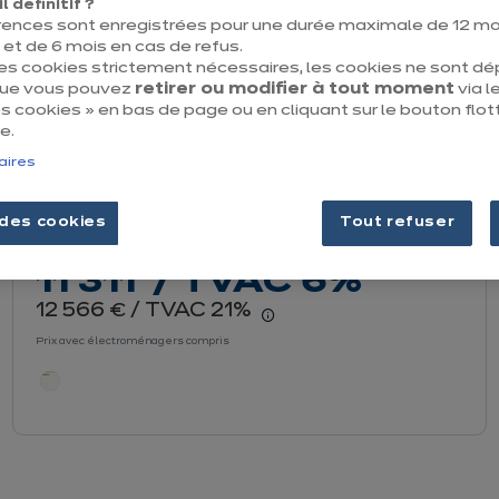
 définitif ?
rences sont enregistrées pour une durée maximale de 12 mo
t de 6 mois en cas de refus.
des cookies strictement nécessaires, les cookies ne sont d
que vous pouvez
retirer ou modifier à tout moment
via le
 cookies » en bas de page ou en cliquant sur le bouton flot
e.
aires
des cookies
Tout refuser
Modano
euros
€
11 311
/ TVAC 6%
euros
12 566
/ TVAC 21%
€
er le détail du prix
En savoir plus - Affich
Prix avec électroménagers compris