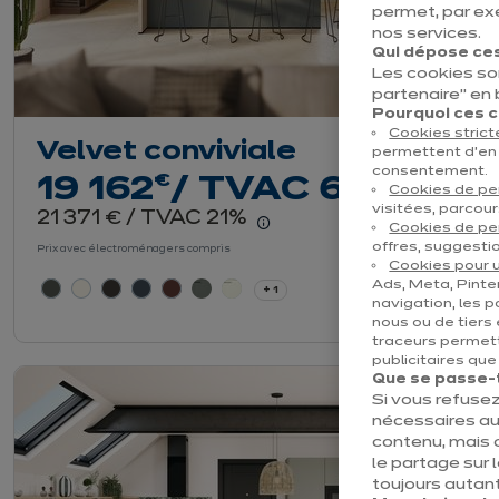
permet, par ex
nos services.
Qui dépose ces
Les cookies so
partenaire" en
Pourquoi ces co
Cookies stric
Velvet conviviale
permettent d’en 
consentement.
euros
€
19 162
/ TVAC 6%
Cookies de p
visitées, parcour
euros
21 371
/ TVAC 21%
€
Cookies de pe
En savoir plus - Affiche
offres, suggestio
Prix avec électroménagers compris
Cookies pour u
Ads, Meta, Pinter
+ 1
navigation, les p
nous ou de tiers 
traceurs permett
publicitaires qu
Que se passe-t-
Si vous refusez
nécessaires au
contenu, mais 
le partage sur 
toujours autant