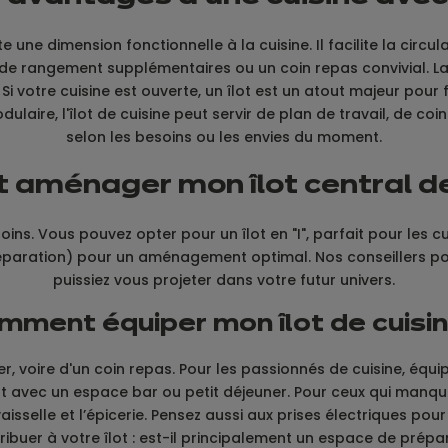
une dimension fonctionnelle à la cuisine. Il facilite la circulat
s de rangement supplémentaires ou un coin repas convivial.
otre cuisine est ouverte, un îlot est un atout majeur pour favo
Modulaire, l'îlot de cuisine peut servir de plan de travail, de
selon les besoins ou les envies du moment.
aménager mon îlot central de 
s. Vous pouvez opter pour un îlot en "I", parfait pour les cuis
, préparation) pour un aménagement optimal. Nos conseillers po
puissiez vous projeter dans votre futur univers.
mment équiper mon îlot de cuisin
er, voire d'un coin repas. Pour les passionnés de cuisine, équ
un îlot avec un espace bar ou petit déjeuner. Pour ceux qui man
aisselle et l’épicerie. Pensez aussi aux prises électriques p
buer à votre îlot : est-il principalement un espace de prépara