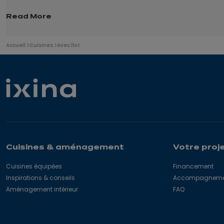
Read More
Vous
Accueil
Cuisines
Avec îlot
êtes
ici
:
Cuisines & aménagement
Votre proj
Cuisines équipées
Financement
Inspirations & conseils
Accompagnement
Aménagement intérieur
FAQ