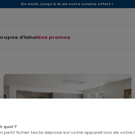
En août, jusqu'à ¼ de votre cuisine offert !
propos d'ixina
Nos promos
odèles de cuisines ave
t quoi ?
n petit fichier texte déposé sur votre appareil lors de votre n