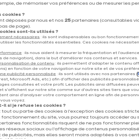
emple, de mémoriser vos préférences ou de mesurer les p
 cookies ?
nt déposés par nous et nos
25
partenaires (consultables via 
 bas de page).
okies sont-ils utilisés ?
tement nécessaires
: ils sont indispensables au bon fonctionnement
Clara Tradition
utiliser les fonctionnalités essentielles. Ces cookies ne nécessite
euros
€
14 440
/ TVAC 6%
erformance
: ils nous aident à mesurer la fréquentation et l’audienc
s de navigation), dans le but d’améliorer nos contenus et services.
euros
15 739
/ TVAC 21%
€
rsonnalisation de contenu
: ils permettent d’adapter le contenu aff
r le détail du prix
En savoir plus - Affich
ns) en fonction de votre navigation sur notre site et de vos préfér
Prix avec électroménagers compris
ne publicité personnalisée
: ils sont utilisés avec nos partenaires (
est, Microsoft Ads, etc.) afin d’afficher des publicités personnalis
ages consultées et votre profil. Les publicités ainsi diffusées peuv
et s'affichent sur notre site comme sur d’autres sites tiers que vou
ent ainsi d'analyser votre comportement en ligne afin de personna
e vous voyez.
il si je refuse les cookies ?
 tout ou partie des cookies à l’exception des cookies stric
 fonctionnement du site, vous pourrez toujours accéder au s
certaines fonctionnalités risquent de ne pas fonctionner 
les réseaux sociaux ou l’affichage de contenus personnalisé
 de publicités, mais elles seront moins adaptées à vos centr