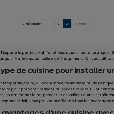
Précédent
1
2
3
Suivant
l’espace le permet. Multifonctions, accueillant et pratique, l’
udgets. Matériaux, conseils d’aménagement... On vous dit tout
ype de cuisine pour installer un
u contemporain épuré, du scandinave minimaliste ou du rustiqu
taire pour préparer, manger ou encore ranger. L’ îlot centra
, en optimisant le rangement et en veillant à une installation 
 espace réduit, vous pouvez profiter de tous les avantages d
 avantages d'une cuisine avec 