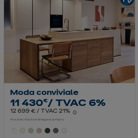
Moda conviviale
euros
€
11 430
/ TVAC 6%
euros
12 699
/ TVAC 21%
€
En savoir plus - Affich
Prix avec électroménagers compris