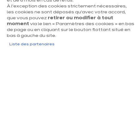
et de 6 mois en cas de refus.
café dédié facilitent le quotidien.​ Pensée pour ceux qui aiment
À l’exception des cookies strictement nécessaires,
recevoir et cuisiner avec passion, cette cuisine incarne un
les cookies ne sont déposés qu’avec votre accord,
équilibre parfait entre fonctionnalité, style et convivialité.
Qualité allemande
que vous pouvez
retirer ou modifier à tout
moment
via le lien « Paramètres des cookies » en bas
Garantie 10 ans
de page ou en cliquant sur le bouton flottant situé en
bas à gauche du site.
Budget respecté
Liste des partenaires
Je crée ma cuisine en 3D
Je prends rendez-vous
Un même modèle, un max de
possibilités
Chez ixina, un modèle ne se vit jamais de la même
façon. Selon votre espace et vos habitudes, il se
décline, s’adapte, se réorganise.
Résultat : une cuisine pensée pour vous et votre façon