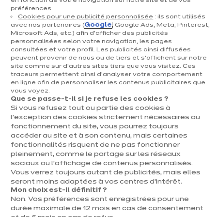
en fonction de votre navigation sur notre site et de vos
préférences.
Cookies pour une publicité personnalisée
: ils sont utilisés
avec nos partenaires (
Google
, Google Ads, Meta, Pinterest,
Microsoft Ads, etc.) afin d’afficher des publicités
personnalisées selon votre navigation, les pages
Dolce cigale
consultées et votre profil. Les publicités ainsi diffusées
Implantation avec ilôt
peuvent provenir de nous ou de tiers et s'affichent sur notre
site comme sur d’autres sites tiers que vous visitez. Ces
9 coloris disponibles
traceurs permettent ainsi d'analyser votre comportement
en ligne afin de personnaliser les contenus publicitaires que
vous voyez.
Que se passe-t-il si je refuse les cookies ?
Précédent
Suivant
Si vous refusez tout ou partie des cookies à
Vert olive
l’exception des cookies strictement nécessaires au
11 110 €
fonctionnement du site, vous pourrez toujours
/ TVAC 6%
12 171€
/ TVAC
accéder au site et à son contenu, mais certaines
21%
fonctionnalités risquent de ne pas fonctionner
En
Prix avec électroménagers compris
pleinement, comme le partage sur les réseaux
savoir
sociaux ou l’affichage de contenus personnalisés.
plus
Vous verrez toujours autant de publicités, mais elles
L’élégance naturelle au quotidien​
seront moins adaptées à vos centres d’intérêt.
Avec son vert olive profond et ses lignes modernes, Dolce Cigale
Mon choix est-il définitif ?
allie design contemporain et ambiance chaleureuse. Ses façades
Non. Vos préférences sont enregistrées pour une
mates et son toucher velouté apportent douceur et
durée maximale de 12 mois en cas de consentement
sophistication, tandis que ses rangements optimisés et son coin
Voir plus