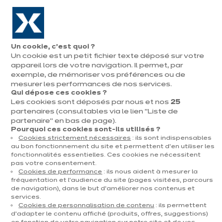
Aller à la navigation
Aller au contenu principal
En août, jusqu'à ¼ de votre cuisine offert !
Nos
Pren
Ouvrir
Un cookie, c’est quoi ?
le
magasins
rend
Un cookie est un petit fichier texte déposé sur votre
Prendre
menu
vous
rendez-vous
appareil lors de votre navigation. Il permet, par
exemple, de mémoriser vos préférences ou de
mesurer les performances de nos services.
Qui dépose ces cookies ?
Les cookies sont déposés par nous et nos
25
partenaires (consultables via le lien "Liste de
partenaire" en bas de page).
Pourquoi ces cookies sont-ils utilisés ?
Cookies strictement nécessaires
: ils sont indispensables
au bon fonctionnement du site et permettent d’en utiliser les
t
fonctionnalités essentielles. Ces cookies ne nécessitent
pas votre consentement.
Cookies de performance
: ils nous aident à mesurer la
fréquentation et l’audience du site (pages visitées, parcours
de navigation), dans le but d’améliorer nos contenus et
services.
Cookies de personnalisation de contenu
: ils permettent
d’adapter le contenu affiché (produits, offres, suggestions)