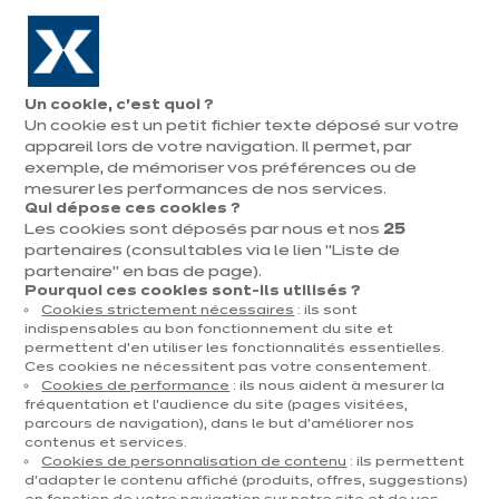
Aller à la navigation
Aller au contenu principal
En août, jusqu'à ¼ de votre cuisine offert !
Nos
Pren
Ouvrir
Un cookie, c’est quoi ?
le
magasins
rend
Un cookie est un petit fichier texte déposé sur votre
Prendre
menu
vous
rendez-vous
appareil lors de votre navigation. Il permet, par
Nos cuisines d'expo
exemple, de mémoriser vos préférences ou de
mesurer les performances de nos services.
Qui dépose ces cookies ?
Trier par
Filtrer
Les cookies sont déposés par nous et nos
25
partenaires (consultables via le lien "Liste de
partenaire" en bas de page).
123 résultats
Pourquoi ces cookies sont-ils utilisés ?
Cookies strictement nécessaires
: ils sont
indispensables au bon fonctionnement du site et
permettent d’en utiliser les fonctionnalités essentielles.
Ces cookies ne nécessitent pas votre consentement.
Cookies de performance
: ils nous aident à mesurer la
fréquentation et l’audience du site (pages visitées,
parcours de navigation), dans le but d’améliorer nos
contenus et services.
Cookies de personnalisation de contenu
: ils permettent
d’adapter le contenu affiché (produits, offres, suggestions)
dent
Suiv