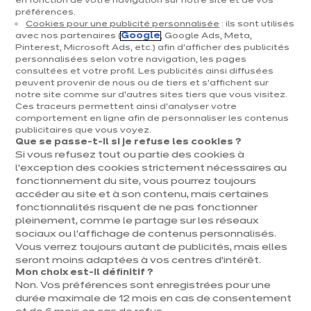
en fonction de votre navigation sur notre site et de vos
préférences.
Cookies pour une publicité personnalisée
: ils sont utilisés
avec nos partenaires (
Google
, Google Ads, Meta,
Pinterest, Microsoft Ads, etc.) afin d’afficher des publicités
personnalisées selon votre navigation, les pages
consultées et votre profil. Les publicités ainsi diffusées
peuvent provenir de nous ou de tiers et s'affichent sur
notre site comme sur d’autres sites tiers que vous visitez.
Ces traceurs permettent ainsi d'analyser votre
IXINA QUAREGNON
comportement en ligne afin de personnaliser les contenus
publicitaires que vous voyez.
Linea Elegante
Que se passe-t-il si je refuse les cookies ?
Si vous refusez tout ou partie des cookies à
euros
€
8 578
/ TVAC
euros
€
l’exception des cookies strictement nécessaires au
14 298
En
fonctionnement du site, vous pourrez toujours
savoir
Prix du modèle présenté, hors livraison et pose
plus
accéder au site et à son contenu, mais certaines
fonctionnalités risquent de ne pas fonctionner
pleinement, comme le partage sur les réseaux
sociaux ou l’affichage de contenus personnalisés.
Vous verrez toujours autant de publicités, mais elles
seront moins adaptées à vos centres d’intérêt.
Mon choix est-il définitif ?
Non. Vos préférences sont enregistrées pour une
durée maximale de 12 mois en cas de consentement