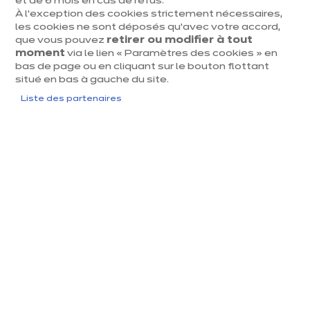
et de 6 mois en cas de refus.
À l’exception des cookies strictement nécessaires,
dent
Suiv
les cookies ne sont déposés qu’avec votre accord,
que vous pouvez
retirer ou modifier à tout
moment
via le lien « Paramètres des cookies » en
bas de page ou en cliquant sur le bouton flottant
situé en bas à gauche du site.
Liste des partenaires
IXINA QUAREGNON
Velvet édition
euros
€
14 842
/ TVAC
euros
€
24 737
En
savoir
Prix du modèle présenté, hors livraison et pose
plus