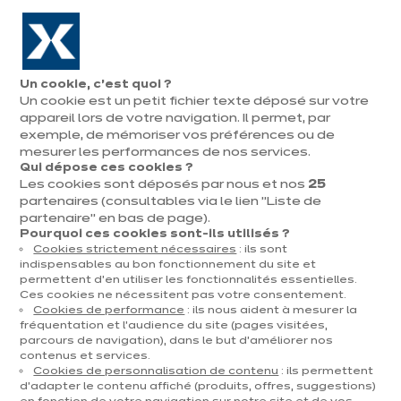
Aller à la navigation
Aller au contenu principal
En août, jusqu'à ¼ de votre cuisine offert !
Nos
Pren
Ouvrir
Un cookie, c’est quoi ?
le
magasins
rend
Un cookie est un petit fichier texte déposé sur votre
Prendre
menu
vous
rendez-vous
appareil lors de votre navigation. Il permet, par
Nos cuisines d'expo
exemple, de mémoriser vos préférences ou de
mesurer les performances de nos services.
Qui dépose ces cookies ?
Trier par
Filtrer
Les cookies sont déposés par nous et nos
25
partenaires (consultables via le lien "Liste de
partenaire" en bas de page).
124 résultats
Pourquoi ces cookies sont-ils utilisés ?
Cookies strictement nécessaires
: ils sont
indispensables au bon fonctionnement du site et
permettent d’en utiliser les fonctionnalités essentielles.
Ces cookies ne nécessitent pas votre consentement.
Cookies de performance
: ils nous aident à mesurer la
fréquentation et l’audience du site (pages visitées,
parcours de navigation), dans le but d’améliorer nos
contenus et services.
Cookies de personnalisation de contenu
: ils permettent
d’adapter le contenu affiché (produits, offres, suggestions)
dent
Suiv