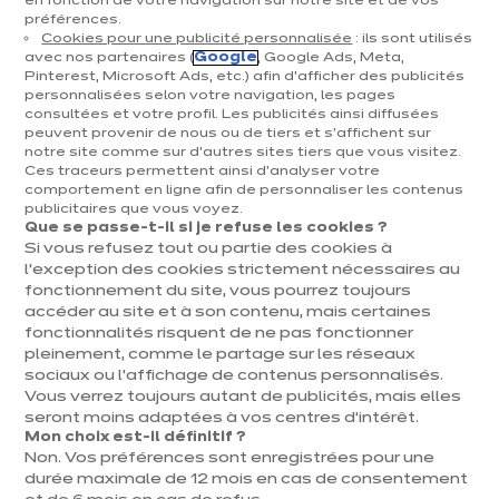
en fonction de votre navigation sur notre site et de vos
préférences.
Cookies pour une publicité personnalisée
: ils sont utilisés
avec nos partenaires (
Google
, Google Ads, Meta,
Pinterest, Microsoft Ads, etc.) afin d’afficher des publicités
personnalisées selon votre navigation, les pages
consultées et votre profil. Les publicités ainsi diffusées
peuvent provenir de nous ou de tiers et s'affichent sur
notre site comme sur d’autres sites tiers que vous visitez.
Ces traceurs permettent ainsi d'analyser votre
IXINA QUAREGNON
comportement en ligne afin de personnaliser les contenus
publicitaires que vous voyez.
Linea Elegante
Que se passe-t-il si je refuse les cookies ?
Si vous refusez tout ou partie des cookies à
euros
€
8 578
/ TVAC
euros
€
l’exception des cookies strictement nécessaires au
14 298
En
fonctionnement du site, vous pourrez toujours
savoir
Prix du modèle présenté, hors livraison et pose
plus
accéder au site et à son contenu, mais certaines
fonctionnalités risquent de ne pas fonctionner
pleinement, comme le partage sur les réseaux
sociaux ou l’affichage de contenus personnalisés.
Vous verrez toujours autant de publicités, mais elles
seront moins adaptées à vos centres d’intérêt.
Mon choix est-il définitif ?
Non. Vos préférences sont enregistrées pour une
durée maximale de 12 mois en cas de consentement