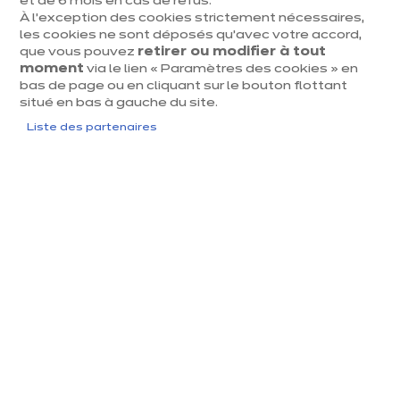
et de 6 mois en cas de refus.
À l’exception des cookies strictement nécessaires,
dent
Suiv
les cookies ne sont déposés qu’avec votre accord,
que vous pouvez
retirer ou modifier à tout
moment
via le lien « Paramètres des cookies » en
bas de page ou en cliquant sur le bouton flottant
situé en bas à gauche du site.
Liste des partenaires
IXINA QUAREGNON
Velvet édition
euros
€
14 842
/ TVAC
euros
€
24 737
En
savoir
Prix du modèle présenté, hors livraison et pose
plus