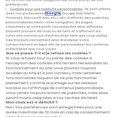
en fonction de votre navigation sur notre site et de vos
préférences.
Cookies pour une publicité personnalisée
: ils sont utilisés
avec nos partenaires (
Google
, Google Ads, Meta,
Pinterest, Microsoft Ads, etc.) afin d’afficher des publicités
personnalisées selon votre navigation, les pages
consultées et votre profil. Les publicités ainsi diffusées
peuvent provenir de nous ou de tiers et s'affichent sur
notre site comme sur d’autres sites tiers que vous visitez.
Ces traceurs permettent ainsi d'analyser votre
IXINA QUAREGNON
comportement en ligne afin de personnaliser les contenus
publicitaires que vous voyez.
Linea Elegante
Que se passe-t-il si je refuse les cookies ?
Si vous refusez tout ou partie des cookies à
euros
€
8 578
/ TVAC
euros
€
l’exception des cookies strictement nécessaires au
14 298
En
fonctionnement du site, vous pourrez toujours
savoir
Prix du modèle présenté, hors livraison et pose
plus
accéder au site et à son contenu, mais certaines
fonctionnalités risquent de ne pas fonctionner
pleinement, comme le partage sur les réseaux
sociaux ou l’affichage de contenus personnalisés.
Vous verrez toujours autant de publicités, mais elles
seront moins adaptées à vos centres d’intérêt.
Mon choix est-il définitif ?
Non. Vos préférences sont enregistrées pour une
durée maximale de 12 mois en cas de consentement