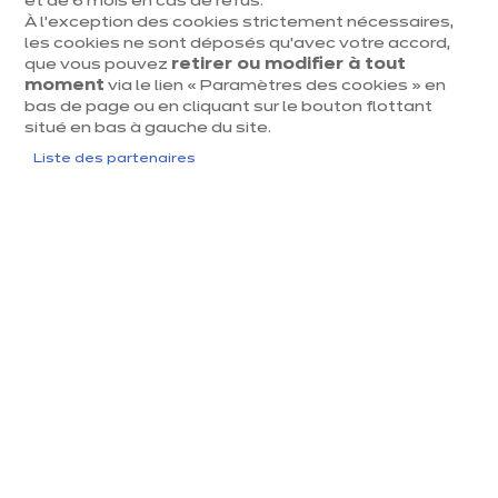
et de 6 mois en cas de refus.
À l’exception des cookies strictement nécessaires,
dent
Suiv
les cookies ne sont déposés qu’avec votre accord,
que vous pouvez
retirer ou modifier à tout
moment
via le lien « Paramètres des cookies » en
bas de page ou en cliquant sur le bouton flottant
situé en bas à gauche du site.
Liste des partenaires
IXINA QUAREGNON
Velvet édition
euros
€
14 842
/ TVAC
euros
€
24 737
En
savoir
Prix du modèle présenté, hors livraison et pose
plus