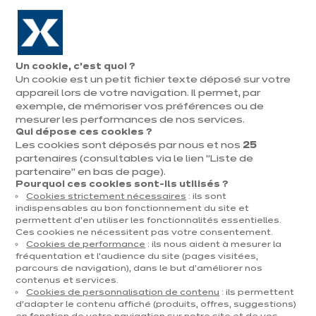
Aller à la navigation
Aller au contenu principal
En août, jusqu'à ¼ de votre cuisine offert !
Nos
Pren
Ouvrir
Un cookie, c’est quoi ?
le
magasins
rend
Un cookie est un petit fichier texte déposé sur votre
Prendre
menu
vous
rendez-vous
appareil lors de votre navigation. Il permet, par
Nos cuisines d'expo
exemple, de mémoriser vos préférences ou de
mesurer les performances de nos services.
Qui dépose ces cookies ?
Trier par
Filtrer
Les cookies sont déposés par nous et nos
25
partenaires (consultables via le lien "Liste de
partenaire" en bas de page).
124 résultats
Pourquoi ces cookies sont-ils utilisés ?
Cookies strictement nécessaires
: ils sont
indispensables au bon fonctionnement du site et
permettent d’en utiliser les fonctionnalités essentielles.
Ces cookies ne nécessitent pas votre consentement.
Cookies de performance
: ils nous aident à mesurer la
fréquentation et l’audience du site (pages visitées,
parcours de navigation), dans le but d’améliorer nos
contenus et services.
Cookies de personnalisation de contenu
: ils permettent
d’adapter le contenu affiché (produits, offres, suggestions)
dent
Suiv