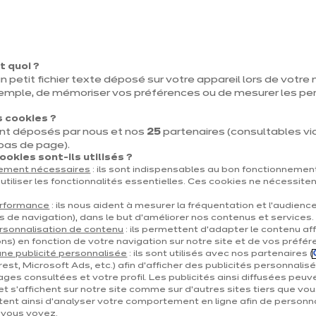
L’
Sui
Vous
déco
épur
offr
t quoi ?
Voir
pas
n petit fichier texte déposé sur votre appareil lors de votre n
emple, de mémoriser vos préférences ou de mesurer les p
 cookies ?
nt déposés par nous et nos
25
partenaires (consultables via 
 bas de page).
okies sont-ils utilisés ?
tement nécessaires
: ils sont indispensables au bon fonctionnement
utiliser les fonctionnalités essentielles. Ces cookies ne nécessite
erformance
: ils nous aident à mesurer la fréquentation et l’audienc
s de navigation), dans le but d’améliorer nos contenus et services.
rsonnalisation de contenu
: ils permettent d’adapter le contenu aff
ns) en fonction de votre navigation sur notre site et de vos préfér
ne publicité personnalisée
: ils sont utilisés avec nos partenaires (
Sui
est, Microsoft Ads, etc.) afin d’afficher des publicités personnalis
ages consultées et votre profil. Les publicités ainsi diffusées peuv
et s'affichent sur notre site comme sur d’autres sites tiers que vou
ent ainsi d'analyser votre comportement en ligne afin de personna
ême modèle, un max de possibi
e vous voyez.