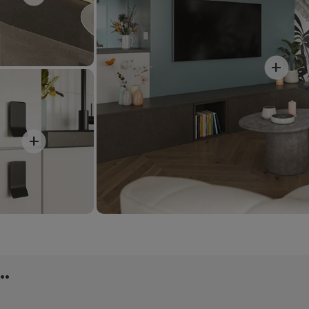
+
+
.