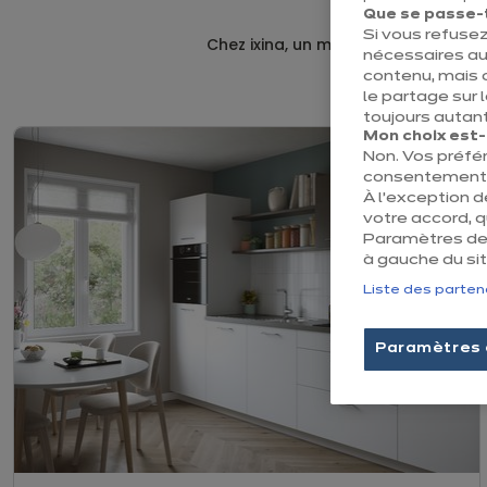
Que se passe-t-
Si vous refusez
Chez ixina, un modèle ne se vit jam
nécessaires au
contenu, mais 
le partage sur 
toujours autant
Mon choix est-il
Non. Vos préfé
consentement e
À l’exception 
votre accord, 
Paramètres des
à gauche du sit
Liste des parten
Paramètres 