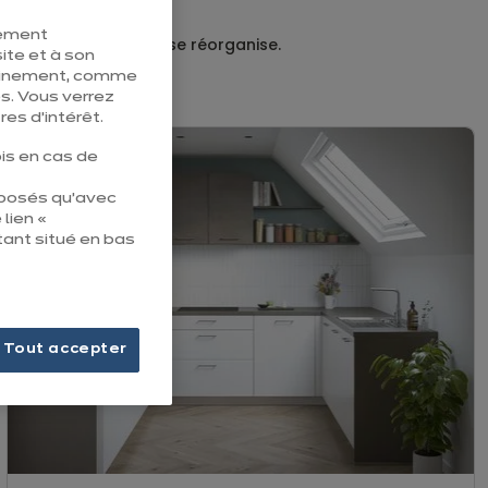
tement
se décline, s’adapte, se réorganise.
ite et à son
e
pleinement, comme
s. Vous verrez
es d’intérêt.
is en cas de
éposés qu’avec
 lien «
tant situé en bas
Tout accepter