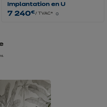
Implantation en U
7 240
€
/ TVAC*
En
savoir
plus
e
ns.