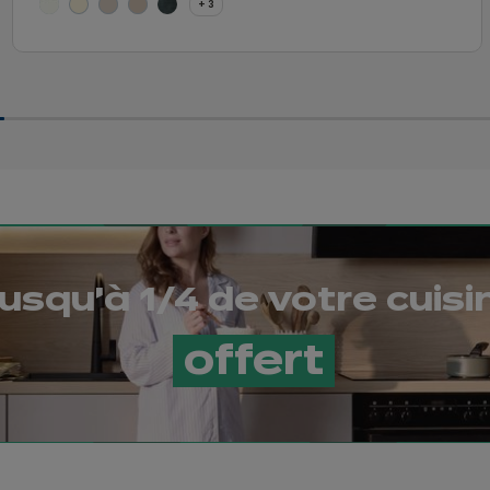
3 autres coloris
+ 3
usqu'à 1/4 de votre cuisin
offert