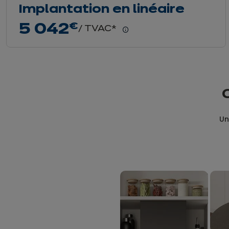
Implantation en linéaire
5 042
€
/ TVAC*
En
savoir
plus
Un