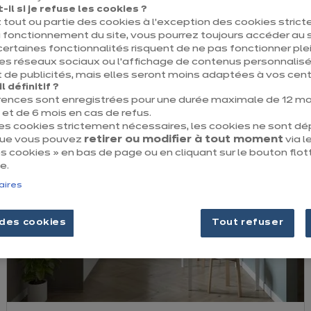
il si je refuse les cookies ?
 tout ou partie des cookies à l’exception des cookies stric
ais de la même façon. Selon votre espace et vos habitudes, il 
 fonctionnement du site, vous pourrez toujours accéder au s
Résultat : une cuisine pensée pour vous et votre façon de vivr
certaines fonctionnalités risquent de ne pas fonctionner 
les réseaux sociaux ou l’affichage de contenus personnalisé
 de publicités, mais elles seront moins adaptées à vos centr
 définitif ?
rences sont enregistrées pour une durée maximale de 12 mo
t de 6 mois en cas de refus.
des cookies strictement nécessaires, les cookies ne sont d
que vous pouvez
retirer ou modifier à tout moment
via le
 cookies » en bas de page ou en cliquant sur le bouton flot
e.
aires
des cookies
Tout refuser