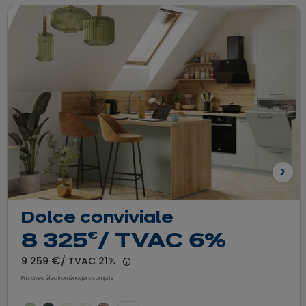
Sui
Dolce conviviale
euros
€
8 325
/ TVAC 6%
euros
€
9 259
/ TVAC 21%
 prix
En savoir plus - Afficher le détail du 
Prix avec électroménagers compris