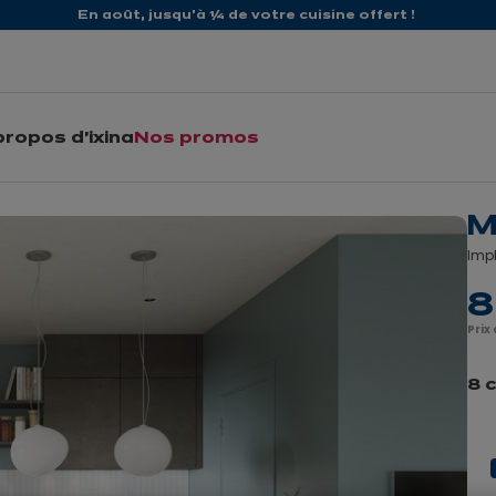
En août, jusqu'à ¼ de votre cuisine offert !
propos d'ixina
Nos promos
M
Impl
8
Prix
8 
Précé