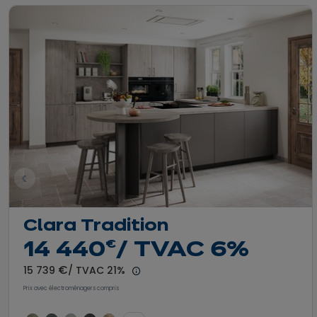
dent
Clara Tradition
euros
€
14 440
/ TVAC 6%
euros
€
15 739
/ TVAC 21%
En savoir plus - Afficher le détail du
Prix avec électroménagers compris