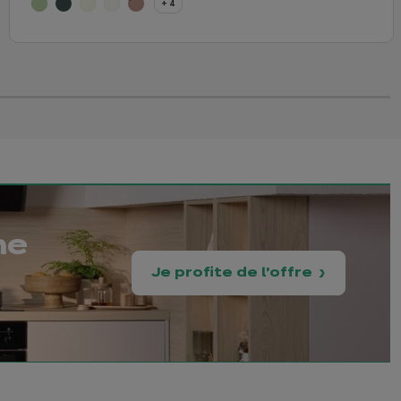
4 autres coloris
+ 4
e ​
Je profite de l'offre