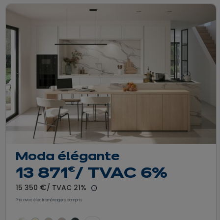
Moda élégante
euros
€
13 871
/ TVAC 6%
euros
€
15 350
/ TVAC 21%
 prix
En savoir plus - Afficher le détail du
Prix avec électroménagers compris