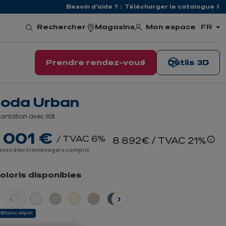
Besoin d'aide ?
Télécharger le catalogue
Mon espace
Rechercher
Magasins
FR
,
choisi
la
langu
Prendre rendez-vous
Outils 3D
oda Urban
antation avec ilôt
 001 €
/ TVAC 6%
8 892€
/ TVAC 21%
En
 avec électroménagers compris
sav
plu
coloris disponibles
dent
Suivant
Blanc alpin