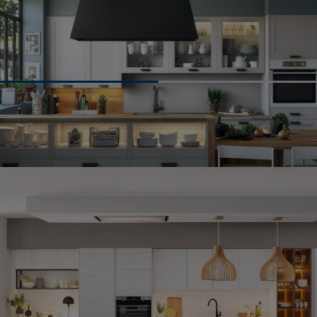
ue dans une petite cuisine, surélevé grâce à des consoles de 
reuses finitions sont disponibles.
us pouvez y déjeuner ou dîner avec quelques convives.
l’esprit comptoir » dans une cuisine beaucoup plus spacieuse 