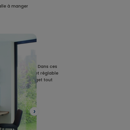
salle à manger
ter chaque recoin. Dans ces
grâce à un tabouret réglable
i et pour un budget tout
Suivant