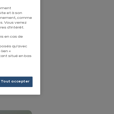
s contraintes de
tement
ite et à son
pleinement, comme
s. Vous verrez
es d’intérêt.
is en cas de
n de
éposés qu’avec
 lien «
tant situé en bas
avail.
Tout accepter
ns la forme, dans