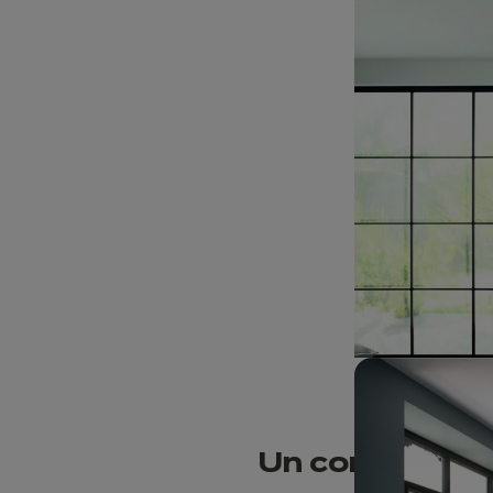
U
n coin
cuisine
Une table qui s’i
celui de la cuisi
Chez Ixina, nous
permettre l’asse
U
n comptoir o