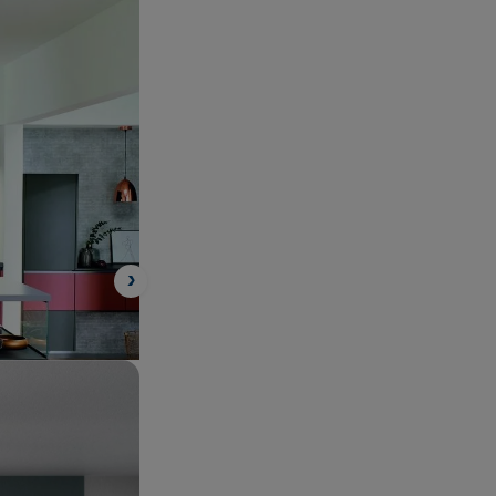
ec votre
ail assorti à
rres pour
.
Suivant