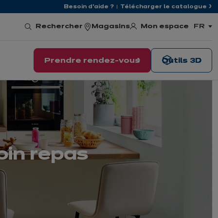
Besoin d'aide ?
Télécharger le catalogue
Mon espace
Rechercher
Magasins
FR
,
choisi
la
langu
Prendre rendez-vous
Outils 3D
oin repas