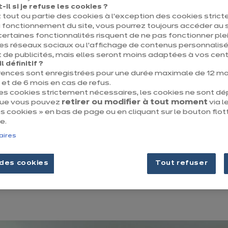
éer votre espace selon vos besoins et en tenant compte de
il si je refuse les cookies ?
 tout ou partie des cookies à l’exception des cookies stric
 fonctionnement du site, vous pourrez toujours accéder au s
certaines fonctionnalités risquent de ne pas fonctionner 
 choisir pour votre cuisine ?
les réseaux sociaux ou l’affichage de contenus personnalisé
 de publicités, mais elles seront moins adaptées à vos centr
 définitif ?
rences sont enregistrées pour une durée maximale de 12 mo
t de 6 mois en cas de refus.
 repas en prolongement du pla
des cookies strictement nécessaires, les cookies ne sont d
e votre îlot
que vous pouvez
retirer ou modifier à tout moment
via le
 cookies » en bas de page ou en cliquant sur le bouton flot
e.
onger votre îlot afin de réaliser un espace repas.
aires
c un pied ou bien avec un jambage assorti à votre plan de tr
des cookies
Tout refuser
 vous proposons un nombre important de pieds aussi bien da
ns la finition.