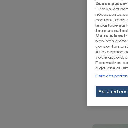
permettant de cr
Que se passe-t-
Si vous refusez
votre pièce.
nécessaires au
contenu, mais 
Quelle conception
le partage sur 
toujours autant
Mon choix est-il
Non. Vos préfé
consentement e
U
n coin
À l’exception 
travail d
votre accord, 
Paramètres des
à gauche du sit
Vous pouvez prol
Liste des parten
Que cela soit ave
Paramètres 
Chez Ixina, nous
la hauteur que da