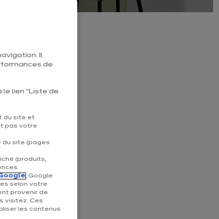
space exigu
avigation. Il
erformances de
le lien "Liste de
space de 3
 du site et
nt pas votre
 des solutions de
e du site (pages
iché (produits,
rendre convivial.
ences.
Google
, Google
 l’aspect
ées selon votre
ent provenir de
s visitez. Ces
liser les contenus
res nous