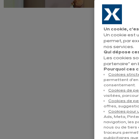
Prolongeme
Un cookie, c’es
Un cookie est u
permet, par ex
nos services.
Qui dépose ces
Les cookies so
Longtemps relégu
partenaire" en
décennies une vé
Pourquoi ces co
Cookies stric
permettent d’en 
Peu importe sa su
consentement.
plus en astucieu
Cookies de p
visitées, parcour
Cookies de pe
Chez Ixina, nous 
offres, suggestio
Cookies pour u
De multiples pos
Ads, Meta, Pinter
fonctionnel et la 
navigation, les p
nous ou de tiers 
traceurs permett
Nous avons pour 
publicitaires qu