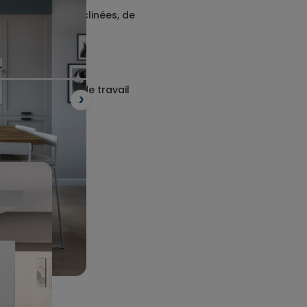
bar droites ou inclinées, de
et avec un plan de travail
Suivant