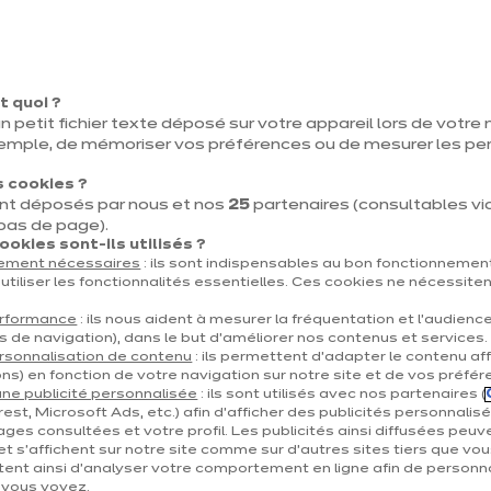
nt îlot
Coin table
Coin snack
Cuisine ouverte
E
t quoi ?
n petit fichier texte déposé sur votre appareil lors de votre n
emple, de mémoriser vos préférences ou de mesurer les p
 cookies ?
nt déposés par nous et nos
25
partenaires (consultables via 
ée à la préparation des repas, la cuisine est devenue en l’e
 bas de page).
ritable pièce de vie.
okies sont-ils utilisés ?
tement nécessaires
: ils sont indispensables au bon fonctionnement
utiliser les fonctionnalités essentielles. Ces cookies ne nécessite
perficie, il est toujours possible d’inclure un coin repas avec
ses et un peu d’imagination.
erformance
: ils nous aident à mesurer la fréquentation et l’audienc
s de navigation), dans le but d’améliorer nos contenus et services.
rsonnalisation de contenu
: ils permettent d’adapter le contenu aff
sommes là pour intégrer cet espace dans votre cuisine et le 
ns) en fonction de votre navigation sur notre site et de vos préfér
ne publicité personnalisée
: ils sont utilisés avec nos partenaires (
sibilités d’aménagements existent et n’entravent aucunement
est, Microsoft Ads, etc.) afin d’afficher des publicités personnalis
fluidité de circulation de la pièce.
ages consultées et votre profil. Les publicités ainsi diffusées peuv
et s'affichent sur notre site comme sur d’autres sites tiers que vou
ent ainsi d'analyser votre comportement en ligne afin de personna
cela de nombreux accessoires, piètements, consoles, équer
e vous voyez.