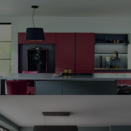
 table en harmonie parfaite av
ntègre parfaitement à votre cuisine en utilisant un plan de trav
ne ou aux niches ouvertes.
 avons pour cela de nombreux accessoires, comme des éque
mblage de plans de travail et une résistance à toute épreuve
u un coin snack