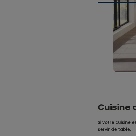
C
uisine 
Si votre cuisine 
servir de table.