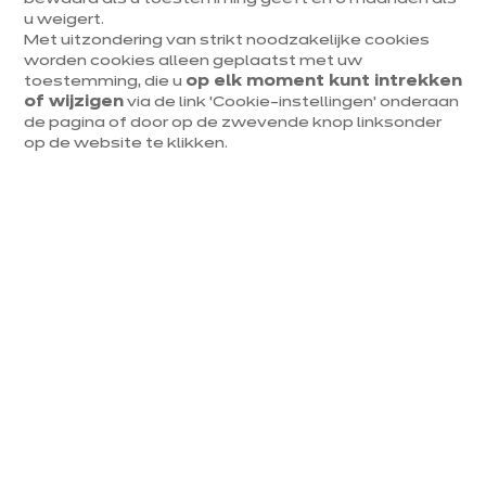
keukeneiland.
u weigert.
Met uitzondering van strikt noodzakelijke cookies
worden cookies alleen geplaatst met uw
Je kan je keukeneiland uitbreiden enzo een eethoek
toestemming, die u
op elk moment kunt intrekken
maken. Dat kan meteen poot of met eenondersteldat
of wijzigen
via de link ‘Cookie-instellingen’ onderaan
bij jewerkblad past.Bij ixina hebbenwe een groot aantal
de pagina of door op de zwevende knop linksonder
poten met verschillende vormen, hoogtesen
op de website te klikken.
afwerkingen.
E
en eettafel in perfecte
harmonie met je keuken.
Je kanperfect een tafel in je keuken integreren door
een blad te kiezendat past bij dat van de keuken of de
open nissen.Bij ixina hebben we hiervoor veel
Vo
accessoires, zoals beugels om tafelbladen te
monteren zodat ze tegen een stootje kunnen.