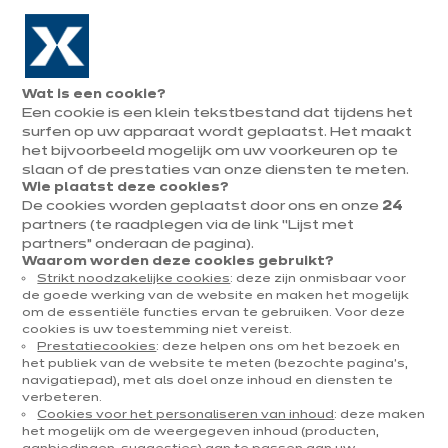
Naar de navigatie gaan
Naar de hoofdinhoud gaan
In augustus : tot ¼ van je keuken cadeau!
Onze
Afsp
Menu
Wat is een cookie?
openen
winkels
mak
Een cookie is een klein tekstbestand dat tijdens het
Afspraak
maken
surfen op uw apparaat wordt geplaatst. Het maakt
het bijvoorbeeld mogelijk om uw voorkeuren op te
slaan of de prestaties van onze diensten te meten.
Wie plaatst deze cookies?
Een eethoek toevoegen aan
De cookies worden geplaatst door ons en onze
24
partners (te raadplegen via de link “Lijst met
je keuken.
partners” onderaan de pagina).
Waarom worden deze cookies gebruikt?
Strikt noodzakelijke cookies
: deze zijn onmisbaar voor
de goede werking van de website en maken het mogelijk
om de essentiële functies ervan te gebruiken. Voor deze
cookies is uw toestemming niet vereist.
Prestatiecookies
: deze helpen ons om het bezoek en
het publiek van de website te meten (bezochte pagina's,
navigatiepad), met als doel onze inhoud en diensten te
Verlengstuk keukeneiland
Tafelhoek
Snack
verbeteren.
Cookies voor het personaliseren van inhoud
: deze maken
het mogelijk om de weergegeven inhoud (producten,