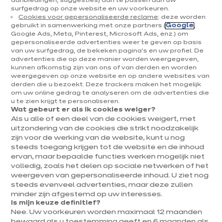
aanbiedingen, suggesties) aan te passen aan uw
De keuken bleef lange tijd beperkttot de plaats waar
surfgedrag op onze website en uw voorkeuren.
maaltijden bereid werden. De afgelopen drie decennia
Cookies voor gepersonaliseerde reclame
: deze worden
gebruikt in samenwerking met onze partners (
Google
,
is ze echter een echte leefruimtegeworden.Ongeacht
Google Ads, Meta, Pinterest, Microsoft Ads, enz.) om
de groottevan je keukenis het altijd mogelijk om een
gepersonaliseerde advertenties weer te geven op basis
eethoek toe te voegen.Hiervoor bestaan er
van uw surfgedrag, de bekeken pagina's en uw profiel. De
advertenties die op deze manier worden weergegeven,
steedsslimmere oplossingen en volstaat eenbeetje
kunnen afkomstig zijn van ons of van derden en worden
fantasie.Bij ixina staan we klaaromje te helpendeze
weergegeven op onze website en op andere websites van
ruimte in je keuken te integreren op
derden die u bezoekt. Deze trackers maken het mogelijk
om uw online gedrag te analyseren om de advertenties die
eengebruiksvriendelijke manier.Er zijn meerdere
u te zien krijgt te personaliseren.
indelingen mogelijkdie de functionaliteiten de vloeiende
Wat gebeurt er als ik cookies weiger?
doorstromingniet belemmeren.Hiervoor hebben we tal
Als u alle of een deel van de cookies weigert, met
uitzondering van de cookies die strikt noodzakelijk
vanaccessoires, onderstellen, consoles, beugels,
zijn voor de werking van de website, kunt u nog
...waarmee we een eethoekkunnen creëren volgens
steeds toegang krijgen tot de website en de inhoud
jouwbehoeften en rekening houdend met de
ervan, maar bepaalde functies werken mogelijk niet
beperkingen van de ruimte.Welk ontwerp kies jij voor
volledig, zoals het delen op sociale netwerken of het
jekeuken?
weergeven van gepersonaliseerde inhoud. U ziet nog
steeds evenveel advertenties, maar deze zullen
minder zijn afgestemd op uw interesses.
E
en eethoek als verlengstuk
Is mijn keuze definitief?
Nee. Uw voorkeuren worden maximaal 12 maanden
van het werkblad van je
bewaard als u toestemming geeft en 6 maanden als