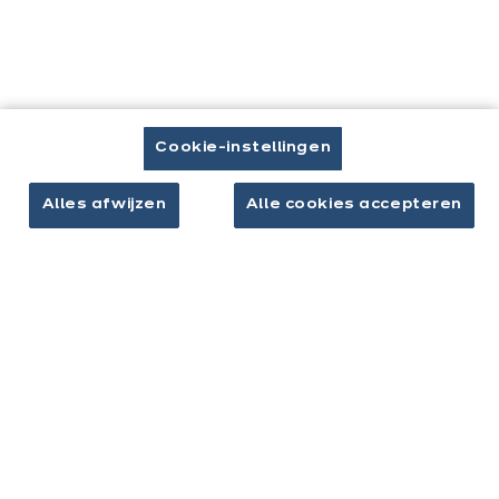
Contact
Brochure downloaden
Afspraak maken
Cookie-instellingen
Alles afwijzen
Alle cookies accepteren
Keukens & inrichting
Onze keukens
Keukeninspiratie
Interieurs
Jouw project
Over ixina