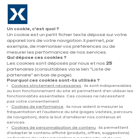
Aller à la navigation
Aller au contenu principal
En août, jusqu'à ¼ de votre cuisine offert !
Nos
Pren
Ouvrir
Un cookie, c’est quoi ?
le
magasins
rend
Un cookie est un petit fichier texte déposé sur votre
Prendre
menu
vous
Électros compris
rendez-vous
appareil lors de votre navigation. Il permet, par
exemple, de mémoriser vos préférences ou de
mesurer les performances de nos services.
Qui dépose ces cookies ?
Les cookies sont déposés par nous et nos
25
partenaires (consultables via le lien "Liste de
partenaire" en bas de page).
Pourquoi ces cookies sont-ils utilisés ?
Cookies strictement nécessaires
: ils sont indispensables
au bon fonctionnement du site et permettent d’en utiliser les
t
fonctionnalités essentielles. Ces cookies ne nécessitent
pas votre consentement.
Cookies de performance
: ils nous aident à mesurer la
fréquentation et l’audience du site (pages visitées, parcours
de navigation), dans le but d’améliorer nos contenus et
services.
Cookies de personnalisation de contenu
: ils permettent
d’adapter le contenu affiché (produits, offres, suggestions)