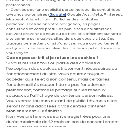
en fonction de votre navigation sur notre site et de vos
préférences.
Cookies pour une publicité personnalisée
: ils sont utilisés
avec nos partenaires (
Google
, Google Ads, Meta, Pinterest,
Microsoft Ads, etc.) afin d’afficher des publicités
personnalisées selon votre navigation, les pages
Dolce cosy
consultées et votre profil. Les publicités ainsi diffusées
Implantation en linéaire
peuvent provenir de nous ou de tiers et s'affichent sur notre
site comme sur d’autres sites tiers que vous visitez. Ces
1 coloris disponible
traceurs permettent ainsi d'analyser votre comportement
en ligne afin de personnaliser les contenus publicitaires que
vous voyez.
Que se passe-t-il si je refuse les cookies ?
Précédent
Suivant
Si vous refusez tout ou partie des cookies à
Corail
l’exception des cookies strictement nécessaires au
7 727 €
fonctionnement du site, vous pourrez toujours
/ TVAC 6%
8 599€
/ TVAC
accéder au site et à son contenu, mais certaines
21%
fonctionnalités risquent de ne pas fonctionner
En
Prix avec électroménagers compris
pleinement, comme le partage sur les réseaux
savoir
sociaux ou l’affichage de contenus personnalisés.
plus
Vous verrez toujours autant de publicités, mais elles
Dans l'air du temps
seront moins adaptées à vos centres d’intérêt.
Votre famille est unique… votre cuisine doit l’être aussi ! Pas de
Mon choix est-il définitif ?
doute, vous allez vous sentir chez vous dans cette cuisine chic,
Non. Vos préférences sont enregistrées pour une
colorée et tendance.
durée maximale de 12 mois en cas de consentement
Voir plus