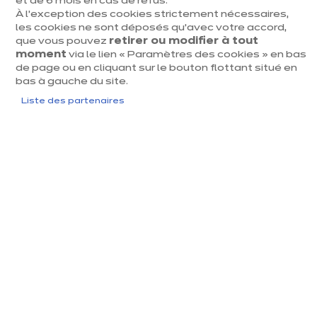
et de 6 mois en cas de refus.
À l’exception des cookies strictement nécessaires,
les cookies ne sont déposés qu’avec votre accord,
Qualité allemande
que vous pouvez
retirer ou modifier à tout
moment
via le lien « Paramètres des cookies » en bas
Garantie 10 ans
de page ou en cliquant sur le bouton flottant situé en
bas à gauche du site.
Budget respecté
Liste des partenaires
Je crée ma cuisine en 3D
Je prends rendez-vous
Un même modèle, un max de
possibilités
Chez ixina, un modèle ne se vit jamais de la même
façon. Selon votre espace et vos habitudes, il se
décline, s’adapte, se réorganise.
Résultat : une cuisine pensée pour vous et votre façon