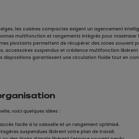
belges, les cuisines compactes exigent un agencement intelli
 colonnes multifonction et rangements intégrés pour maximise
ystèmes pivotants permettent de récupérer des zones souvent p
us, accessoires suspendus et crédence multifonction libèrent l
s dispositions garantissent une circulation fluide tout en co
organisation
elle, voici quelques idées :
 accès facile à la vaisselle et un rangement optimisé.
étagères suspendues libèrent votre plan de travail.
s ou des tiroirs d’angle libèrent l’espace souvent perdu.