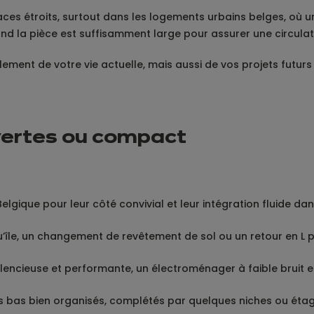
ces étroits, surtout dans les logements urbains belges, où un
nd la pièce est suffisamment large pour assurer une circulati
ement de votre vie actuelle, mais aussi de vos projets futur
uvertes ou compact
elgique pour leur côté convivial et leur intégration fluide d
esqu’île, un changement de revêtement de sol ou un retour en L 
silencieuse et performante, un électroménager à faible bruit
les bas bien organisés, complétés par quelques niches ou éta