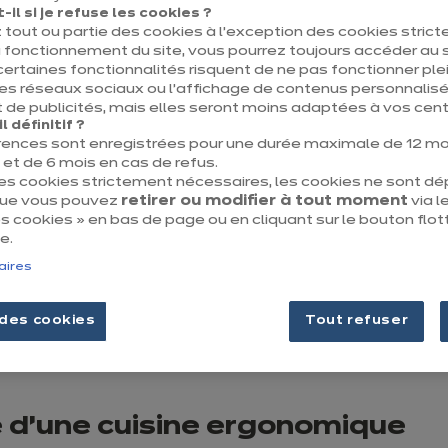
il si je refuse les cookies ?
 tout ou partie des cookies à l’exception des cookies stric
 fonctionnement du site, vous pourrez toujours accéder au s
certaines fonctionnalités risquent de ne pas fonctionner 
les réseaux sociaux ou l’affichage de contenus personnalisé
 de publicités, mais elles seront moins adaptées à vos centr
 définitif ?
rences sont enregistrées pour une durée maximale de 12 mo
t de 6 mois en cas de refus.
des cookies strictement nécessaires, les cookies ne sont d
que vous pouvez
retirer ou modifier à tout moment
via le
 cookies » en bas de page ou en cliquant sur le bouton flot
e.
aires
des cookies
Tout refuser
se d’une cuisine ergonomique