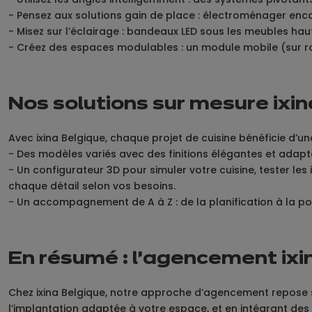
- Pensez aux solutions gain de place : électroménager encas
- Misez sur l’éclairage : bandeaux LED sous les meubles haut
- Créez des espaces modulables : un module mobile (sur 
Nos solutions sur mesure ixi
Avec ixina Belgique, chaque projet de cuisine bénéficie d’u
- Des modèles variés avec des finitions élégantes et adapté
- Un configurateur 3D pour simuler votre cuisine, tester les i
chaque détail selon vos besoins.
- Un accompagnement de A à Z : de la planification à la pos
En résumé : l’agencement ixin
Chez ixina Belgique, notre approche d’agencement repose sur t
l’implantation adaptée à votre espace, et en intégrant de