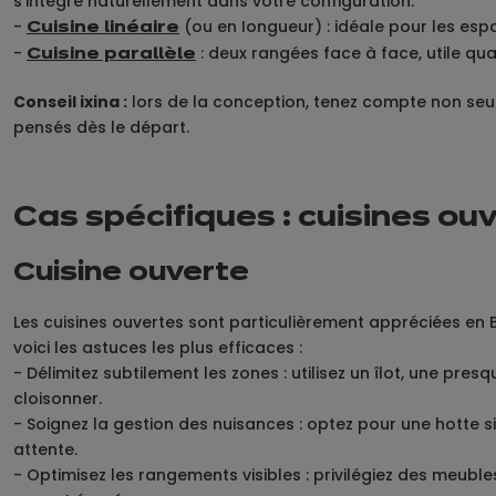
s’intègre naturellement dans votre configuration.
-
(ou en Iongueur) : idéale pour les espa
Cuisine linéaire
-
: deux rangées face à face, utile qua
Cuisine parallèle
Conseil ixina :
lors de la conception, tenez compte non seul
pensés dès le départ.
Cas spécifiques : cuisines o
Cuisine ouverte
Les cuisines ouvertes sont particulièrement appréciées en B
voici les astuces les plus efficaces :
- Délimitez subtilement les zones : utilisez un îlot, une pr
cloisonner.
- Soignez la gestion des nuisances : optez pour une hotte 
attente.
- Optimisez les rangements visibles : privilégiez des meub