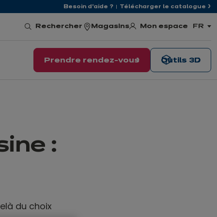
Besoin d'aide ?
Télécharger le catalogue
Mon espace
Rechercher
Magasins
FR
,
choisi
la
langu
Prendre rendez-vous
Outils 3D
ine :
elà du choix