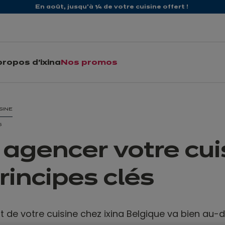
En août, jusqu'à ¼ de votre cuisine offert !
propos d'ixina
Nos promos
SINE
6
 agencer votre cuis
rincipes clés
de votre cuisine chez ixina Belgique va bien au-d