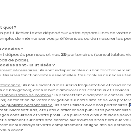
u de l’électroménager. C’est un espace de vie cent
nomie, convivialité et esthétique, conçu pour a
n. Prévoir une cuisine à la fois fonctionnelle et be
t quoi ?
n petit fichier texte déposé sur votre appareil lors de votre n
ion : vos objectifs peuvent être d’optimiser l’espace,
emple, de mémoriser vos préférences ou de mesurer les p
, embellir la décoration ou encore adapter la cui
 cookies ?
 votre vie.
nt déposés par nous et nos
25
partenaires (consultables via 
 bas de page).
okies sont-ils utilisés ?
tement nécessaires
: ils sont indispensables au bon fonctionnement
utiliser les fonctionnalités essentielles. Ces cookies ne nécessite
erformance
: ils nous aident à mesurer la fréquentation et l’audienc
s de navigation), dans le but d’améliorer nos contenus et services.
rsonnalisation de contenu
: ils permettent d’adapter le contenu aff
ns) en fonction de votre navigation sur notre site et de vos préfér
ne publicité personnalisée
: ils sont utilisés avec nos partenaires (
est, Microsoft Ads, etc.) afin d’afficher des publicités personnalis
ages consultées et votre profil. Les publicités ainsi diffusées peuv
et s'affichent sur notre site comme sur d’autres sites tiers que vou
ent ainsi d'analyser votre comportement en ligne afin de personna
e vous voyez.