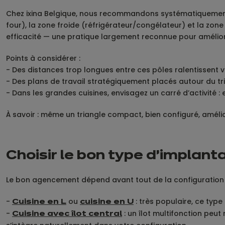
Chez ixina Belgique, nous recommandons systématiquement le 
four), la zone froide (réfrigérateur/congélateur) et la zon
efficacité — une pratique largement reconnue pour amélio
Points à considérer :
- Des distances trop longues entre ces pôles ralentissent 
- Des plans de travail stratégiquement placés autour du tri
- Dans les grandes cuisines, envisagez un carré d’activité 
À savoir : même un triangle compact, bien configuré, améli
Choisir le bon type d’implant
Le bon agencement dépend avant tout de la configuration de
-
ou
: très populaire, ce type
Cuisine en L
cuisine en U
-
: un îlot multifonction peut
Cuisine avec îlot central