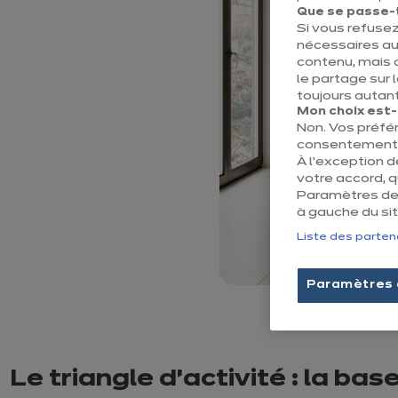
Que se passe-t-
Si vous refusez
nécessaires au
contenu, mais 
le partage sur 
toujours autant
Mon choix est-il
Non. Vos préfé
consentement e
À l’exception 
votre accord, 
Paramètres des
à gauche du sit
Liste des parten
Paramètres 
Le triangle d’activité : la ba