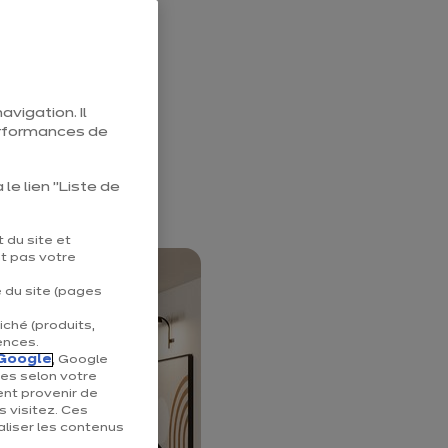
ral qui
ccompagner
lle nécessite
avigation. Il
 faciliter les
erformances de
sine aux
le lien "Liste de
 du site et
nt pas votre
e du site (pages
iché (produits,
ences.
Google
, Google
ées selon votre
ent provenir de
s visitez. Ces
liser les contenus