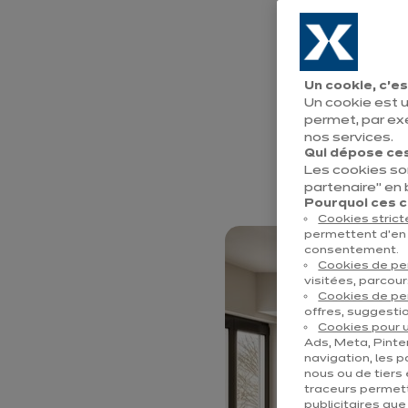
du mobilier o
combine ergo
votre quotidie
Un cookie, c’es
Un cookie est u
de l’anticipat
permet, par ex
déplacements
nos services.
Qui dépose ces
évolutions de
Les cookies so
partenaire" en
Pourquoi ces co
Cookies stric
permettent d’en 
consentement.
Cookies de p
visitées, parcour
Cookies de pe
offres, suggestio
Cookies pour u
Ads, Meta, Pinter
navigation, les p
nous ou de tiers 
traceurs permett
publicitaires qu