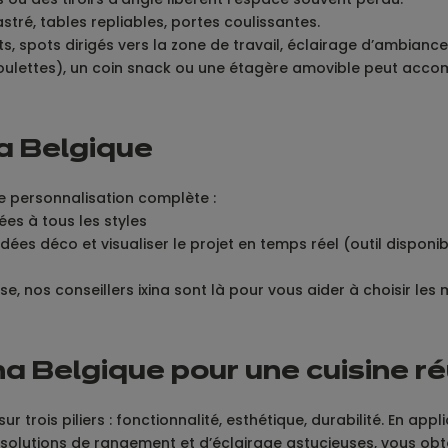
tré, tables repliables, portes coulissantes.
s, spots dirigés vers la zone de travail, éclairage d’ambiance
roulettes), un coin snack ou une étagère amovible peut acc
na Belgique
ne personnalisation complète :
es à tous les styles
dées déco et visualiser le projet en temps réel (outil disponib
e, nos conseillers ixina sont là pour vous aider à choisir les
a Belgique pour une cuisine r
rois piliers : fonctionnalité, esthétique, durabilité. En appli
s solutions de rangement et d’éclairage astucieuses, vous ob