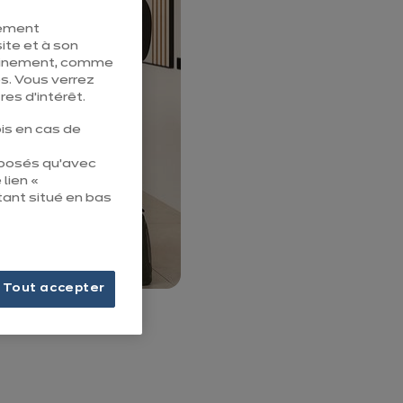
tement
ite et à son
pleinement, comme
s. Vous verrez
es d’intérêt.
is en cas de
éposés qu’avec
 lien «
tant situé en bas
Tout accepter