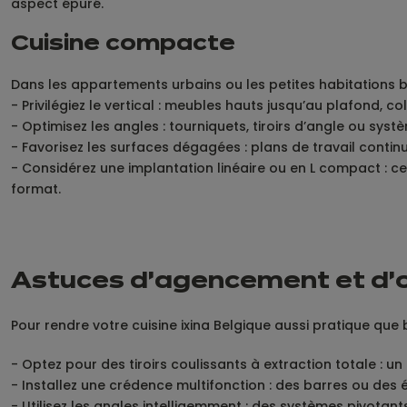
aspect épuré.
Cuisine compacte
Dans les appartements urbains ou les petites habitations 
- Privilégiez le vertical : meubles hauts jusqu’au plafond,
- Optimisez les angles : tourniquets, tiroirs d’angle ou s
- Favorisez les surfaces dégagées : plans de travail contin
- Considérez une implantation linéaire ou en L compact : ce
format.
Astuces d’agencement et d’
Pour rendre votre cuisine ixina Belgique aussi pratique que b
- Optez pour des tiroirs coulissants à extraction totale : un
- Installez une crédence multifonction : des barres ou des 
- Utilisez les angles intelligemment : des systèmes pivotant