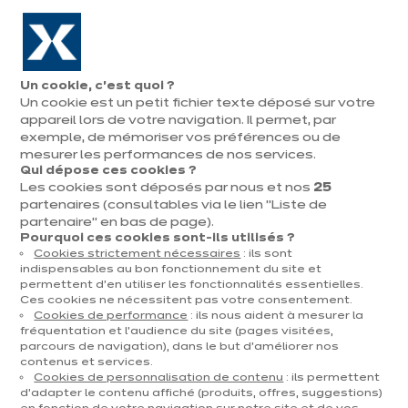
Aller à la navigation
Aller au contenu principal
En août, jusqu'à ¼ de votre cuisine offert !
Nos
Pren
Ouvrir
Un cookie, c’est quoi ?
le
magasins
rend
Un cookie est un petit fichier texte déposé sur votre
Prendre
menu
vous
rendez-vous
appareil lors de votre navigation. Il permet, par
exemple, de mémoriser vos préférences ou de
mesurer les performances de nos services.
Qui dépose ces cookies ?
Les cookies sont déposés par nous et nos
25
AMÉNAGEMENT CUISINE
partenaires (consultables via le lien "Liste de
partenaire" en bas de page).
Publié le 06 janvier 2026
Pourquoi ces cookies sont-ils utilisés ?
Cookies strictement nécessaires
: ils sont
Cuisine haut de
indispensables au bon fonctionnement du site et
permettent d’en utiliser les fonctionnalités essentielles.
gamme : toutes les
Ces cookies ne nécessitent pas votre consentement.
Cookies de performance
: ils nous aident à mesurer la
clés pour une cuisine
fréquentation et l’audience du site (pages visitées,
parcours de navigation), dans le but d’améliorer nos
contenus et services.
premium accessible
Cookies de personnalisation de contenu
: ils permettent
d’adapter le contenu affiché (produits, offres, suggestions)