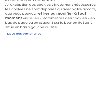
et de 6 mois en cas de refus.
À l’exception des cookies strictement nécessaires,
les cookies ne sont déposés qu’avec votre accord,
que vous pouvez
retirer ou modifier à tout
moment
via le lien « Paramètres des cookies » en
bas de page ou en cliquant sur le bouton flottant
situé en bas à gauche du site.
Liste des partenaires
Les critères essentiels d'une
cuisine haut de gamme
Une cuisine premium se distingue par quatre piliers
fondamentaux garantissant excellence et durabilité. La