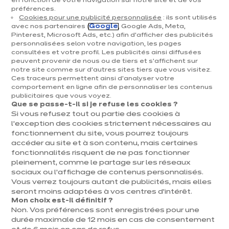
en fonction de votre navigation sur notre site et de vos
La cuisine haut de gamme représente bien plus
préférences.
Cookies pour une publicité personnalisée
: ils sont utilisés
qu'un simple espace de préparation des repas.
avec nos partenaires (
Google
, Google Ads, Meta,
Pinterest, Microsoft Ads, etc.) afin d’afficher des publicités
Véritable pièce de vie au cœur de la maison, elle
personnalisées selon votre navigation, les pages
consultées et votre profil. Les publicités ainsi diffusées
incarne l'excellence, la durabilité et la
peuvent provenir de nous ou de tiers et s'affichent sur
personnalisation pour sublimer votre quotidien.
notre site comme sur d’autres sites tiers que vous visitez.
Ces traceurs permettent ainsi d'analyser votre
Primo-accédants désireux d'investir
comportement en ligne afin de personnaliser les contenus
publicitaires que vous voyez.
intelligemment, familles en quête de fonctionnalité
Que se passe-t-il si je refuse les cookies ?
Si vous refusez tout ou partie des cookies à
ou retraités souhaitant concrétiser le projet de
l’exception des cookies strictement nécessaires au
leurs rêves trouvent chez ixina des solutions
fonctionnement du site, vous pourrez toujours
accéder au site et à son contenu, mais certaines
accessibles sans compromis sur la qualité. Forte de
fonctionnalités risquent de ne pas fonctionner
plus de 50 ans d'expertise, ixina conçoit des cuisines
pleinement, comme le partage sur les réseaux
sociaux ou l’affichage de contenus personnalisés.
pour tous les budgets sur mesure avec une qualité
Vous verrez toujours autant de publicités, mais elles
allemande reconnue, une garantie de 10 ans et un
seront moins adaptées à vos centres d’intérêt.
Mon choix est-il définitif ?
accompagnement personnalisé pour créer la
Non. Vos préférences sont enregistrées pour une
durée maximale de 12 mois en cas de consentement
cuisine qui vous ressemble.​