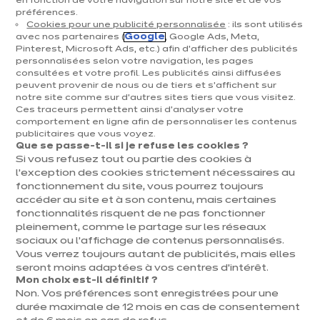
fonctionnelle
en fonction de votre navigation sur notre site et de vos
préférences.
Cookies pour une publicité personnalisée
: ils sont utilisés
avec nos partenaires (
Google
, Google Ads, Meta,
La cuisine noire et bois s'impose aujourd'hui comme
Pinterest, Microsoft Ads, etc.) afin d’afficher des publicités
une alliance intemporelle capable de transformer
personnalisées selon votre navigation, les pages
consultées et votre profil. Les publicités ainsi diffusées
votre espace culinaire en véritable pièce de vie.
peuvent provenir de nous ou de tiers et s'affichent sur
notre site comme sur d’autres sites tiers que vous visitez.
Cette combinaison audacieuse marie la profondeur
Ces traceurs permettent ainsi d'analyser votre
comportement en ligne afin de personnaliser les contenus
élégante du noir avec la chaleur naturelle du bois
publicitaires que vous voyez.
pour créer une atmosphère à la fois moderne et
Que se passe-t-il si je refuse les cookies ?
Si vous refusez tout ou partie des cookies à
conviviale. Familles en quête de fonctionnalité,
l’exception des cookies strictement nécessaires au
fonctionnement du site, vous pourrez toujours
primo-accédants désireux d'affirmer leur
accéder au site et à son contenu, mais certaines
personnalité ou retraités souhaitant repenser leur
fonctionnalités risquent de ne pas fonctionner
pleinement, comme le partage sur les réseaux
intérieur trouvent dans cette tendance une
sociaux ou l’affichage de contenus personnalisés.
réponse adaptée à leurs besoins. ixina
Vous verrez toujours autant de publicités, mais elles
seront moins adaptées à vos centres d’intérêt.
accompagne ces projets avec des solutions sur
Mon choix est-il définitif ?
Non. Vos préférences sont enregistrées pour une
mesure, une qualité allemande reconnue et un
durée maximale de 12 mois en cas de consentement