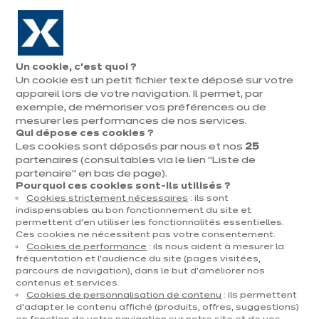
Aller à la navigation
Aller au contenu principal
En août, jusqu'à ¼ de votre cuisine offert !
Nos
Pren
Ouvrir
Un cookie, c’est quoi ?
le
magasins
rend
Un cookie est un petit fichier texte déposé sur votre
Prendre
menu
vous
rendez-vous
appareil lors de votre navigation. Il permet, par
exemple, de mémoriser vos préférences ou de
mesurer les performances de nos services.
Qui dépose ces cookies ?
Les cookies sont déposés par nous et nos
25
STYLE, COULEURS & MATÉRIAUX
partenaires (consultables via le lien "Liste de
partenaire" en bas de page).
Publié le 06 janvier 2026
Pourquoi ces cookies sont-ils utilisés ?
Cookies strictement nécessaires
: ils sont
Cuisine noire et bois :
indispensables au bon fonctionnement du site et
permettent d’en utiliser les fonctionnalités essentielles.
l'association
Ces cookies ne nécessitent pas votre consentement.
Cookies de performance
: ils nous aident à mesurer la
tendance,
fréquentation et l’audience du site (pages visitées,
parcours de navigation), dans le but d’améliorer nos
contenus et services.
chaleureuse et
Cookies de personnalisation de contenu
: ils permettent
d’adapter le contenu affiché (produits, offres, suggestions)