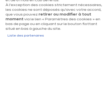
engagement durable pour créer la cuisine de vos
et de 6 mois en cas de refus.
À l’exception des cookies strictement nécessaires,
rêves.​
les cookies ne sont déposés qu’avec votre accord,
que vous pouvez
retirer ou modifier à tout
moment
via le lien « Paramètres des cookies » en
bas de page ou en cliquant sur le bouton flottant
situé en bas à gauche du site.
Liste des partenaires
Pourquoi choisir une cuisine
noire et bois ?