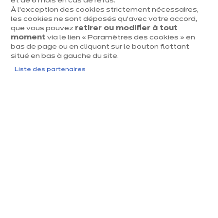
et de 6 mois en cas de refus.
À l’exception des cookies strictement nécessaires,
les cookies ne sont déposés qu’avec votre accord,
que vous pouvez
retirer ou modifier à tout
moment
via le lien « Paramètres des cookies » en
bas de page ou en cliquant sur le bouton flottant
situé en bas à gauche du site.
Liste des partenaires
Pourquoi choisir une
décoration moderne pour sa
cuisine ?
La cuisine moderne se définit par des lignes épurées et
des surfaces lisses créant une esthétique