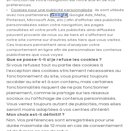
en fonction de votre navigation sur notre site et de vos
La cuisine moderne représente bien plus qu'un
préférences.
Cookies pour une publicité personnalisée
: ils sont utilisés
espace de préparation des repas. Véritable pièce
avec nos partenaires (
Google
, Google Ads, Meta,
Pinterest, Microsoft Ads, etc.) afin d’afficher des publicités
centrale de la maison, elle incarne un lieu de vie
personnalisées selon votre navigation, les pages
consultées et votre profil. Les publicités ainsi diffusées
partagé où se déroulent les moments précieux du
peuvent provenir de nous ou de tiers et s'affichent sur
quotidien entre rires, discussions et convivialité.
notre site comme sur d’autres sites tiers que vous visitez.
Ces traceurs permettent ainsi d'analyser votre
Avec des lignes épurées, des matériaux innovants
comportement en ligne afin de personnaliser les contenus
publicitaires que vous voyez.
et une personnalisation absolue, la décoration
Que se passe-t-il si je refuse les cookies ?
Si vous refusez tout ou partie des cookies à
moderne transforme votre cuisine en espace
l’exception des cookies strictement nécessaires au
raffiné et fonctionnel. Chez ixina, nous concevons
fonctionnement du site, vous pourrez toujours
accéder au site et à son contenu, mais certaines
avec vous une cuisine qui vous ressemble avec une
fonctionnalités risquent de ne pas fonctionner
qualité de fabrication allemande reconnue, un
pleinement, comme le partage sur les réseaux
sociaux ou l’affichage de contenus personnalisés.
accompagnement personnalisé et un engagement
Vous verrez toujours autant de publicités, mais elles
durable pour créer un intérieur adapté à votre
seront moins adaptées à vos centres d’intérêt.
Mon choix est-il définitif ?
mode de vie.​
Non. Vos préférences sont enregistrées pour une
durée maximale de 12 mois en cas de consentement