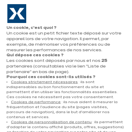
Aller à la navigation
Aller au contenu principal
En août, jusqu'à ¼ de votre cuisine offert !
Nos
Pren
Ouvrir
Un cookie, c’est quoi ?
le
magasins
rend
Un cookie est un petit fichier texte déposé sur votre
Prendre
menu
vous
rendez-vous
appareil lors de votre navigation. Il permet, par
exemple, de mémoriser vos préférences ou de
mesurer les performances de nos services.
Qui dépose ces cookies ?
Les cookies sont déposés par nous et nos
25
DÉCORATION & TENDANCES
partenaires (consultables via le lien "Liste de
partenaire" en bas de page).
Publié le 06 janvier 2026
Pourquoi ces cookies sont-ils utilisés ?
Cookies strictement nécessaires
: ils sont
Décoration cuisine
indispensables au bon fonctionnement du site et
permettent d’en utiliser les fonctionnalités essentielles.
moderne : inspirez
Ces cookies ne nécessitent pas votre consentement.
Cookies de performance
: ils nous aident à mesurer la
votre projet sur
fréquentation et l’audience du site (pages visitées,
parcours de navigation), dans le but d’améliorer nos
contenus et services.
mesure
Cookies de personnalisation de contenu
: ils permettent
d’adapter le contenu affiché (produits, offres, suggestions)