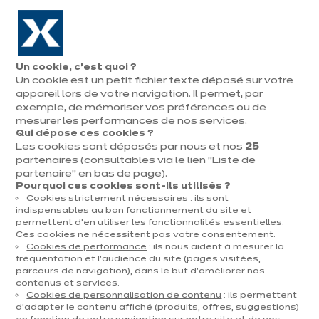
Aller à la navigation
Aller au contenu principal
En août, jusqu'à ¼ de votre cuisine offert !
Nos
Pren
Ouvrir
Un cookie, c’est quoi ?
le
magasins
rend
Un cookie est un petit fichier texte déposé sur votre
Prendre
menu
vous
rendez-vous
appareil lors de votre navigation. Il permet, par
exemple, de mémoriser vos préférences ou de
mesurer les performances de nos services.
Qui dépose ces cookies ?
Les cookies sont déposés par nous et nos
25
DÉCORATION & TENDANCES
partenaires (consultables via le lien "Liste de
partenaire" en bas de page).
Publié le 10 mai 2021
Pourquoi ces cookies sont-ils utilisés ?
Cookies strictement nécessaires
: ils sont
Décoration niche
indispensables au bon fonctionnement du site et
permettent d’en utiliser les fonctionnalités essentielles.
cuisine : astuces,
Ces cookies ne nécessitent pas votre consentement.
Cookies de performance
: ils nous aident à mesurer la
inspirations et
fréquentation et l’audience du site (pages visitées,
parcours de navigation), dans le but d’améliorer nos
contenus et services.
conseils pour une
Cookies de personnalisation de contenu
: ils permettent
d’adapter le contenu affiché (produits, offres, suggestions)