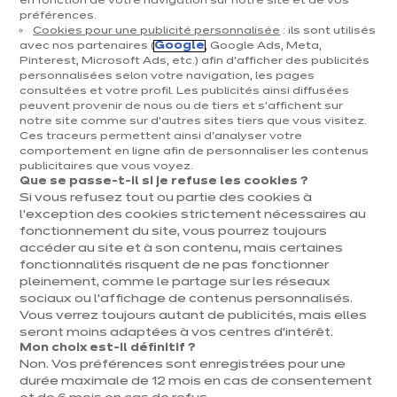
cuisine sur mesure
en fonction de votre navigation sur notre site et de vos
préférences.
Cookies pour une publicité personnalisée
: ils sont utilisés
avec nos partenaires (
Google
, Google Ads, Meta,
La niche s’impose comme l’atout déco
Pinterest, Microsoft Ads, etc.) afin d’afficher des publicités
incontournable dans la cuisine contemporaine.
personnalisées selon votre navigation, les pages
consultées et votre profil. Les publicités ainsi diffusées
Véritable signature stylistique des projets
peuvent provenir de nous ou de tiers et s'affichent sur
notre site comme sur d’autres sites tiers que vous visitez.
personnalisés, elle permet de rythmer l’espace
Ces traceurs permettent ainsi d'analyser votre
comportement en ligne afin de personnaliser les contenus
tout en optimisant le rangement. Chaque niche
publicitaires que vous voyez.
devient le reflet d’un mode de vie, d’une envie déco
Que se passe-t-il si je refuse les cookies ?
Si vous refusez tout ou partie des cookies à
et d’une organisation pensée pour votre quotidien,
l’exception des cookies strictement nécessaires au
fonctionnement du site, vous pourrez toujours
que ce soit pour une famille, un premier achat ou
accéder au site et à son contenu, mais certaines
une nouvelle étape de vie. Avec ixina, la
fonctionnalités risquent de ne pas fonctionner
pleinement, comme le partage sur les réseaux
personnalisation s’intègre à tous les budgets,
sociaux ou l’affichage de contenus personnalisés.
inspire chaque projet et garantit une cuisine sur
Vous verrez toujours autant de publicités, mais elles
seront moins adaptées à vos centres d’intérêt.
mesure, accessible et durable.​
Mon choix est-il définitif ?
Non. Vos préférences sont enregistrées pour une
durée maximale de 12 mois en cas de consentement