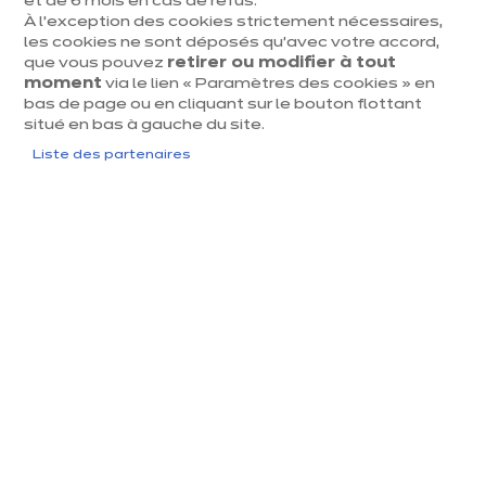
et de 6 mois en cas de refus.
À l’exception des cookies strictement nécessaires,
les cookies ne sont déposés qu’avec votre accord,
que vous pouvez
retirer ou modifier à tout
moment
via le lien « Paramètres des cookies » en
bas de page ou en cliquant sur le bouton flottant
situé en bas à gauche du site.
Liste des partenaires
Pourquoi adopter des niches
dans votre cuisine ?
Le choix d’intégrer des niches transforme l’expérience
quotidienne
. Loin d’être un simple
dans la cuisine
effet de mode, la niche devient un élément clé pour
valoriser, aérer et personnaliser le mobilier. Adopter