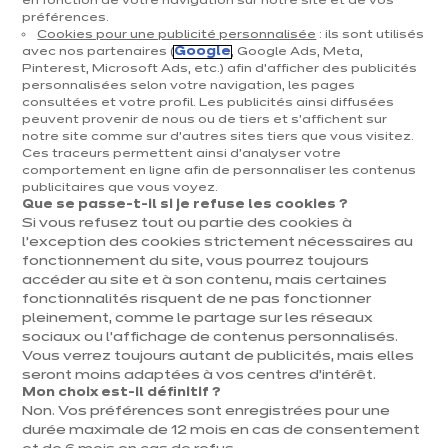
ergonomique ?
en fonction de votre navigation sur notre site et de vos
préférences.
Cookies pour une publicité personnalisée
: ils sont utilisés
avec nos partenaires (
Google
, Google Ads, Meta,
Aménager une cuisine fonctionnelle passe par un
Pinterest, Microsoft Ads, etc.) afin d’afficher des publicités
choix précis des hauteurs : meubles bas, meubles
personnalisées selon votre navigation, les pages
consultées et votre profil. Les publicités ainsi diffusées
hauts, plan de travail, hotte, électroménager et
peuvent provenir de nous ou de tiers et s'affichent sur
notre site comme sur d’autres sites tiers que vous visitez.
même îlot central. Chaque élément doit s’adapter
Ces traceurs permettent ainsi d'analyser votre
comportement en ligne afin de personnaliser les contenus
à votre taille, à la configuration de votre pièce et à
publicitaires que vous voyez.
vos habitudes du quotidien.
Que se passe-t-il si je refuse les cookies ?
Si vous refusez tout ou partie des cookies à
l’exception des cookies strictement nécessaires au
fonctionnement du site, vous pourrez toujours
accéder au site et à son contenu, mais certaines
fonctionnalités risquent de ne pas fonctionner
pleinement, comme le partage sur les réseaux
sociaux ou l’affichage de contenus personnalisés.
Vous verrez toujours autant de publicités, mais elles
seront moins adaptées à vos centres d’intérêt.
Mon choix est-il définitif ?
Non. Vos préférences sont enregistrées pour une
durée maximale de 12 mois en cas de consentement