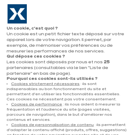
Aller à la navigation
Aller au contenu principal
En août, jusqu'à ¼ de votre cuisine offert !
Nos
Pren
Ouvrir
Un cookie, c’est quoi ?
le
magasins
rend
Un cookie est un petit fichier texte déposé sur votre
Prendre
menu
vous
rendez-vous
appareil lors de votre navigation. Il permet, par
exemple, de mémoriser vos préférences ou de
mesurer les performances de nos services.
Qui dépose ces cookies ?
Les cookies sont déposés par nous et nos
25
AMÉNAGEMENT CUISINE
partenaires (consultables via le lien "Liste de
partenaire" en bas de page).
Publié le 05 mars 2026
Pourquoi ces cookies sont-ils utilisés ?
Cookies strictement nécessaires
: ils sont
Hauteur des meubles
indispensables au bon fonctionnement du site et
permettent d’en utiliser les fonctionnalités essentielles.
de cuisine : quelles
Ces cookies ne nécessitent pas votre consentement.
Cookies de performance
: ils nous aident à mesurer la
mesures respecter
fréquentation et l’audience du site (pages visitées,
parcours de navigation), dans le but d’améliorer nos
contenus et services.
pour une cuisine
Cookies de personnalisation de contenu
: ils permettent
d’adapter le contenu affiché (produits, offres, suggestions)