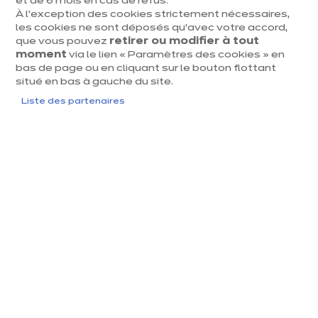
et de 6 mois en cas de refus.
À l’exception des cookies strictement nécessaires,
les cookies ne sont déposés qu’avec votre accord,
que vous pouvez
retirer ou modifier à tout
moment
via le lien « Paramètres des cookies » en
bas de page ou en cliquant sur le bouton flottant
situé en bas à gauche du site.
La hauteur du plan de travail :
Liste des partenaires
trouver la mesure idéale
La hauteur du plan de travail constitue l’un des
éléments les plus importants pour garantir une cuisine
confortable. En Belgique, la hauteur standard se situe
entre 90 et 95 cm, mais elle doit toujours être adaptée
à la taille des utilisateurs.
Pour déterminer la hauteur parfaite :
- placez-vous devant l’évier ou le plan de travail ;
- vos bras doivent former un angle de 90° ;
- vous devez pouvoir surveiller vos casseroles sans
vous pencher ni vous hisser.
Chez ixina Belgique, nos conseillers vous aident à