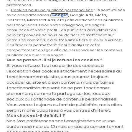
en fonction de votre navigation sur notre site et de vos
apporte non seulement du style, mais aussi une
préférences.
fonctionnalité très appréciée : espace de travail,
Cookies pour une publicité personnalisée
: ils sont utilisés
avec nos partenaires (
Google
, Google Ads, Meta,
coin repas, rangement… Mais pour bien faire,
Pinterest, Microsoft Ads, etc.) afin d’afficher des publicités
personnalisées selon votre navigation, les pages
certains critères d’espace et de circulation sont à
consultées et votre profil. Les publicités ainsi diffusées
peuvent provenir de nous ou de tiers et s'affichent sur
respecter. Voici nos conseils d’ixina Belgique pour
notre site comme sur d’autres sites tiers que vous visitez.
bien dimensionner votre îlot.
Ces traceurs permettent ainsi d'analyser votre
comportement en ligne afin de personnaliser les contenus
publicitaires que vous voyez.
Que se passe-t-il si je refuse les cookies ?
Si vous refusez tout ou partie des cookies à
l’exception des cookies strictement nécessaires au
fonctionnement du site, vous pourrez toujours
accéder au site et à son contenu, mais certaines
fonctionnalités risquent de ne pas fonctionner
pleinement, comme le partage sur les réseaux
sociaux ou l’affichage de contenus personnalisés.
Vous verrez toujours autant de publicités, mais elles
seront moins adaptées à vos centres d’intérêt.
Mon choix est-il définitif ?
Non. Vos préférences sont enregistrées pour une
durée maximale de 12 mois en cas de consentement