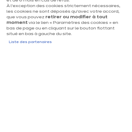
et de 6 mois en cas de refus.
À l’exception des cookies strictement nécessaires,
les cookies ne sont déposés qu’avec votre accord,
que vous pouvez
retirer ou modifier à tout
Quelle superficie de cuisine
moment
via le lien « Paramètres des cookies » en
bas de page ou en cliquant sur le bouton flottant
est adaptée à un îlot ?
situé en bas à gauche du site.
- On recommande généralement une superficie
Liste des partenaires
minimale d’environ 15 à 20 m² pour installer un îlot
central sans désagrément.
- Si votre cuisine est fermée, le seuil de 20 m² est
souvent cité comme plus confortable pour garantir
une bonne circulation.
- Pour les espaces plus compacts, ixina Belgique peut
proposer des solutions comme un semi-îlot ou une
péninsule, qui offrent un bon compromis entre
fonctionnalité et gain de place.
Quel espace prévoir autour