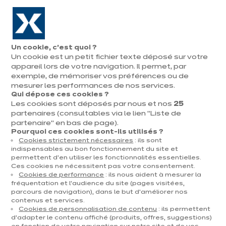
Aller à la navigation
Aller au contenu principal
En août, jusqu'à ¼ de votre cuisine offert !
Nos
Pren
Ouvrir
Un cookie, c’est quoi ?
le
magasins
rend
Un cookie est un petit fichier texte déposé sur votre
Prendre
menu
vous
rendez-vous
appareil lors de votre navigation. Il permet, par
exemple, de mémoriser vos préférences ou de
mesurer les performances de nos services.
Qui dépose ces cookies ?
Les cookies sont déposés par nous et nos
25
AMÉNAGEMENT CUISINE
partenaires (consultables via le lien "Liste de
partenaire" en bas de page).
Publié le 05 mars 2026
Pourquoi ces cookies sont-ils utilisés ?
Cookies strictement nécessaires
: ils sont
Quelle surface de
indispensables au bon fonctionnement du site et
permettent d’en utiliser les fonctionnalités essentielles.
cuisine faut-il prévoir
Ces cookies ne nécessitent pas votre consentement.
Cookies de performance
: ils nous aident à mesurer la
pour un îlot central ?
fréquentation et l’audience du site (pages visitées,
parcours de navigation), dans le but d’améliorer nos
contenus et services.
Cookies de personnalisation de contenu
: ils permettent
Placer un îlot central au cœur de votre cuisine
d’adapter le contenu affiché (produits, offres, suggestions)