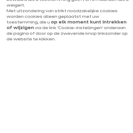
tot jouw salonmeubels. Zen-effect gegarandeerd!
weigert.
Met uitzondering van strikt noodzakelijke cookies
Duitse kwaliteit
worden cookies alleen geplaatst met uw
toestemming, die u
op elk moment kunt intrekken
10 jaar garantie
of wijzigen
via de link ‘Cookie-instellingen’ onderaan
de pagina of door op de zwevende knop linksonder op
Diverse prijssegmenten
de website te klikken.
Mijn keuken in 3D
Een afspraak maken
Eenzelfde model, eindeloze
mogelijkheden
Bij ixina ervaar je een keukenmodel nooit op dezelfde
manier.
Het past zich immers volledig aan je ruimte en
gewoontes aan.