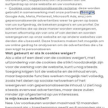
aanbiedingen, suggesties) aan te passen aan uw
surfgedrag op onze website en uw voorkeuren.
Cookies voor gepersonaliseerde reclame
: deze worden
gebruikt in samenwerking met onze partners (
Google
,
Google Ads, Meta, Pinterest, Microsoft Ads, enz.) om
gepersonaliseerde advertenties weer te geven op basis
Dolce sfeer
van uw surfgedrag, de bekeken pagina's en uw profiel. De
U-vormige opstelling
advertenties die op deze manier worden weergegeven,
kunnen afkomstig zijn van ons of van derden en worden
9 kleuren beschikbaar
weergegeven op onze website en op andere websites van
derden die u bezoekt. Deze trackers maken het mogelijk om
uw online gedrag te analyseren om de advertenties die u te
zien krijgt te personaliseren.
Vorige
Volgende
Wat gebeurt er als ik cookies weiger?
Jade
Als u alle of een deel van de cookies weigert, met
8 325 €
uitzondering van de cookies die strikt noodzakelijk zijn
/ BTWi 6%
9 259€
/ BTWi
voor de werking van de website, kunt u nog steeds
21%
toegang krijgen tot de website en de inhoud ervan,
Meer
Prijs met elektrotoestellen inbegrepen
maar bepaalde functies werken mogelijk niet volledig,
weten
zoals het delen op sociale netwerken of het
weergeven van gepersonaliseerde inhoud. U ziet nog
Een keuken onder het dak
steeds evenveel advertenties, maar deze zullen
Ze is klein, maar vooral praktisch en gezellig! Met haar jadegroene
minder zijn afgestemd op uw interesses.
tinten geeft deze keuken een ontspannend en rustgevend
Is mijn keuze definitief?
gevoel. Door de slimme opstelling kan de ruimte goed worden
Nee. Uw voorkeuren worden maximaal 12 maanden
afgebakend. Als je wil, kan je dit mooie groen verder doortrekken
Meer tonen
bewaard als u toestemming geeft en 6 maanden als u