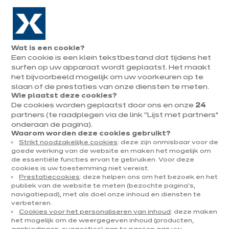
Naar de navigatie gaan
Naar de hoofdinhoud gaan
In augustus : tot ¼ van je keuken cadeau!
Onze
Afsp
Menu
Wat is een cookie?
openen
winkels
mak
Een cookie is een klein tekstbestand dat tijdens het
Afspraak
maken
surfen op uw apparaat wordt geplaatst. Het maakt
het bijvoorbeeld mogelijk om uw voorkeuren op te
slaan of de prestaties van onze diensten te meten.
Wie plaatst deze cookies?
De cookies worden geplaatst door ons en onze
24
partners (te raadplegen via de link “Lijst met partners”
onderaan de pagina).
Waarom worden deze cookies gebruikt?
Strikt noodzakelijke cookies
: deze zijn onmisbaar voor de
goede werking van de website en maken het mogelijk om
e
de essentiële functies ervan te gebruiken. Voor deze
cookies is uw toestemming niet vereist.
Prestatiecookies
: deze helpen ons om het bezoek en het
publiek van de website te meten (bezochte pagina's,
navigatiepad), met als doel onze inhoud en diensten te
verbeteren.
Cookies voor het personaliseren van inhoud
: deze maken
het mogelijk om de weergegeven inhoud (producten,